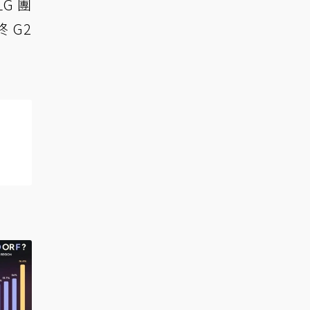
LG 團
 G2