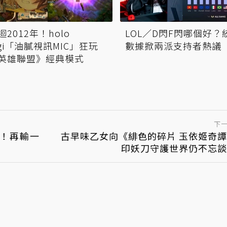
迴2012年！holo
LOL／D閃F閃哪個好？
igi「油膩視訊MIC」狂玩
數據掀兩派支持者熱議
英雄聯盟》經典模式
下
緣！再輸一
古早味乙女向《緋色的碎片 玉依姬奇
印妖刀守護世界仍不忘談