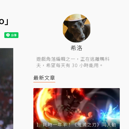
o」
希洛
遊戲角落編輯之一，正在逃離鴨科
夫，希望每天有 30 小時能用。
最新文章
耗時一年半！《鬼滅之刃》同人動