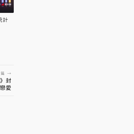
統計
一篇
→
譚》封
戀愛