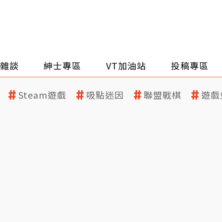
雜談
紳士專區
VT加油站
投稿專區
Steam遊戲
吸點迷因
聯盟戰棋
遊戲