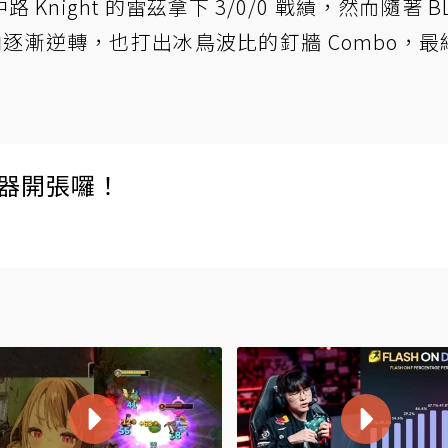
 Knight 的雷茲拿下 3/0/0 戰績，然而隨著 B
逐漸逆轉，也打出冰鳥波比的釘牆 Combo，最終
伺服器開張囉！