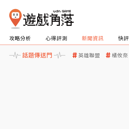
攻略分析
心得評測
新聞資訊
快評
話題傳送門
英雄聯盟
橘攸奈