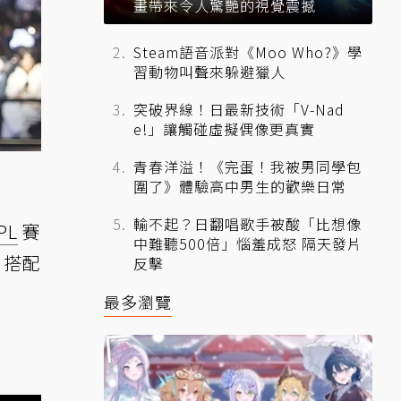
畫帶來令人驚艷的視覺震撼
Steam語音派對《Moo Who?》學
習動物叫聲來躲避獵人
突破界線！日最新技術「V-Nad
e!」讓觸碰虛擬偶像更真實
青春洋溢！《完蛋！我被男同學包
圍了》體驗高中男生的歡樂日常
輸不起？日翻唱歌手被酸「比想像
PL
賽
中難聽500倍」惱羞成怒 隔天發片
）搭配
反擊
最多瀏覽