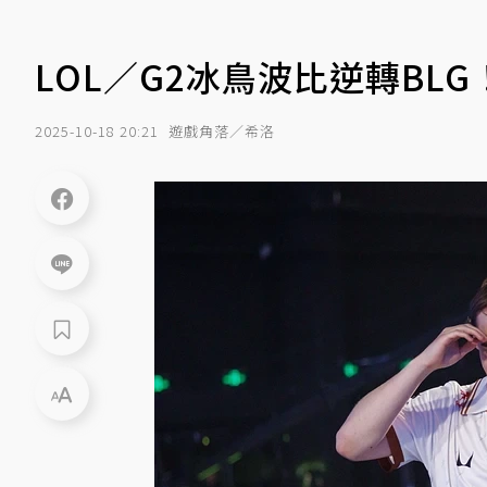
LOL／G2冰鳥波比逆轉BL
2025-10-18 20:21
遊戲角落／希洛