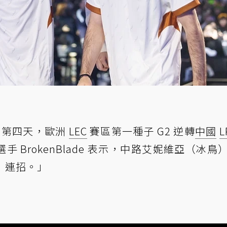
士制第四天，歐洲
LEC
賽區第一種子 G2 逆轉
中國
L
選手 BrokenBlade 表示，中路艾妮維亞（冰鳥
k）連招。」