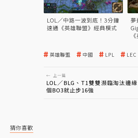
LOL／中路一波到底！3分鐘
夢
速通《英雄聯盟》經典模式
G
《
英雄聯盟
中國
LPL
LEC
←
上一篇
LOL／BLG、T1雙雙瀕臨淘汰邊
個BO3就止步16強
猜你喜歡