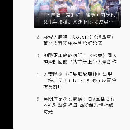
日V團體「深淵組」解散！因財務
惡化無法穩定營運 同步揭成員未
來去向
展現大胸襟！Coser扮《絕區零》
蕾米埃爾粉絲福利給好給滿
神隱兩年終於復活！《冰菓》同人
神繪師回歸 P站重新上傳大量創作
人妻除靈《打屁股驅魔師》出現
「梅川伊芙」Bug！這修了反而會
被負評吧
房間滿是孫女周邊！日V因幡はね
る送別摯愛祖母 籲粉絲珍惜相處
時光