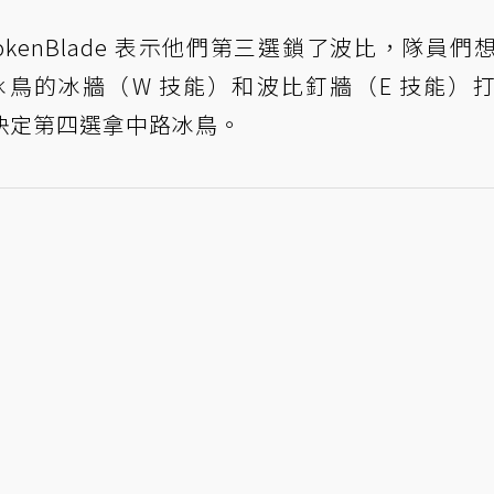
okenBlade 表示他們第三選鎖了波比，隊員們
靠冰鳥的冰牆（W 技能）和波比釘牆（E 技能）
決定第四選拿中路冰鳥。