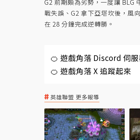
G2 前期頗為劣勢，一度讓 BLG 中路
戰失誤、G2 拿下亞塔坎後，風向
在 28 分鐘完成逆轉勝。
🍊 遊戲角落 Discord 
🍊 遊戲角落 X 追蹤起來
英雄聯盟 更多報導