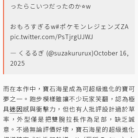
ったらこいつだったのか⭐️w
おもろすぎるw
#ポケモンレジェンズZA
pic.twitter.com/PsTjrgUJWJ
— くるるぎ (@suzakururux)
October 16,
2025
而在本作中，寶石海星成為可超級進化的寶可
夢之一。跑步模樣雖讓不少玩家笑翻，認為極
具
迷因
感與衝擊力，但也有人批評設計過於草
率，外型僅是把雙腕拉長作為足部，缺乏誠
意。不過無論評價好壞，寶石海星的超級進化