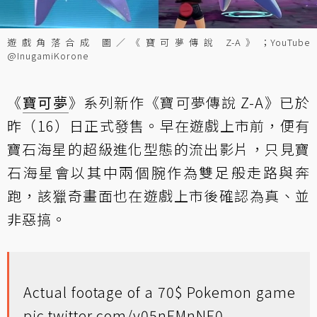
遊戲角落合成 圖／《寶可夢傳說 Z-A》；YouTube
@InugamiKorone
《
寶可夢
》系列新作《寶可夢傳說 Z-A》已於
昨（16）日正式發售。早在遊戲上市前，便有
寶石海星的超級進化型態的流出影片，只見寶
石海星會以其中兩個腕作為雙足般走路與奔
跑，該獵奇畫面也在遊戲上市後確認為真、並
非惡搞。
Actual footage of a 70$ Pokemon game
pic.twitter.com/v05nEMnNE0