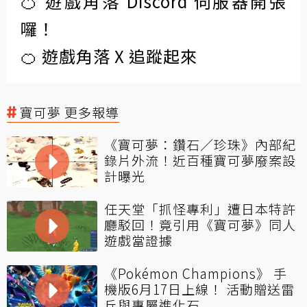
🍊 遊戲角落 Discord 伺服器開張
囉！
🍊 遊戲角落 X 追蹤起來
寶可夢 更多報導
《寶可夢：鑽石／珍珠》內部紀
錄片外流！近百種寶可夢廢案設
計曝光
任天堂「抓怪專利」遭日本特許
廳駁回！竟引用《寶可夢》同人
遊戲當證據
《Pokémon Champions》 手
機版6月17日上線！ 活動贈送雷
丘與專屬進化石