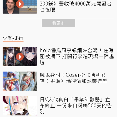
200鎂》營收破4000萬元開發者
也傻眼
看更多
火熱排行
holo儒烏風亭螺鈿來台灣！在海
關被攔下 打開行李箱現場一陣尷
尬
魔鬼身材！Coser扮《勝利女
神：妮姬》瑪律恰那泳裝造型
日V大代真白「畢業計數器」宣
布終止 一份來自粉絲500天的告
別