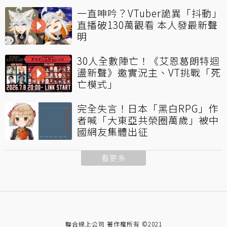
一直呻吟？VTuber詭異「抖動」
直播破130萬觀看 本人發最新聲
明
30人全數陣亡！《艾恩葛朗特迴
盪新聲》邀實況主、VT挑戰「死
亡模式」
完全失言！日本「黑白RPG」作
者喊「大東亞共榮圈萬歲」被中
國網友集體出征
看更多
聯合線上公司 著作權所有 ©2021