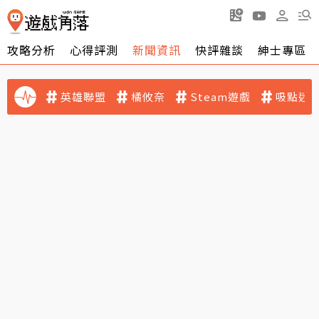
攻略分析
心得評測
新聞資訊
快評雜談
紳士專區
英雄聯盟
橘攸奈
Steam遊戲
吸點迷