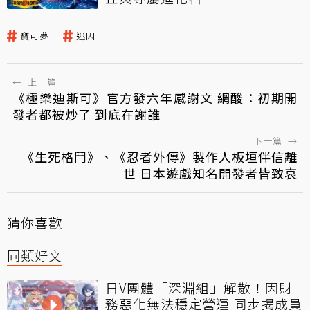
寶可夢
迷因
←
上一篇
《極樂迪斯可》官方發六年感謝文 網酸：初期開
發者都被炒了 到底在謝誰
下一篇
→
《生死格鬥》、《忍者外傳》製作人板垣伴信離
世 日本遊戲知名開發者皆致哀
猜你喜歡
同類好文
日V團體「深淵組」解散！因財
務惡化無法穩定營運 同步揭成員