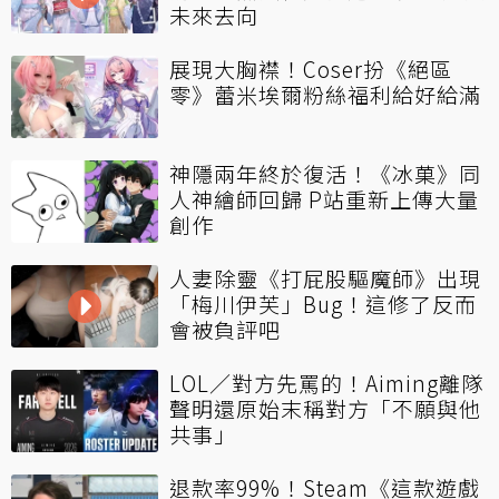
未來去向
展現大胸襟！Coser扮《絕區
零》蕾米埃爾粉絲福利給好給滿
神隱兩年終於復活！《冰菓》同
人神繪師回歸 P站重新上傳大量
創作
人妻除靈《打屁股驅魔師》出現
「梅川伊芙」Bug！這修了反而
會被負評吧
LOL／對方先罵的！Aiming離隊
聲明還原始末稱對方「不願與他
共事」
退款率99%！Steam《這款遊戲