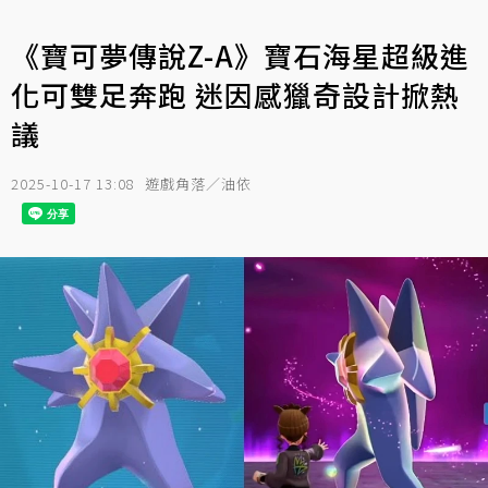
《寶可夢傳說Z-A》寶石海星超級進
化可雙足奔跑 迷因感獵奇設計掀熱
議
2025-10-17 13:08
遊戲角落／油依