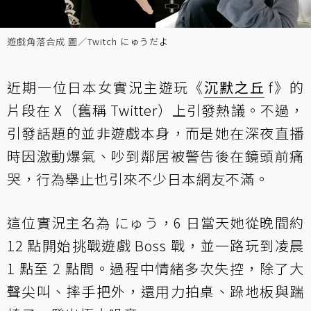
遊戲角落合成 圖／
Twitch にゅうだよ
近期一位日本女實況主遊玩《
沉默之丘
f》的
片段在 X（舊稱 Twitter）上引發熱議。不過，
引發話題的並非遊戲本身，而是她在深夜直播
時因激動爆氣、吵到鄰居被警告後在鏡頭前痛
哭，行為舉止也引來不少日本網友不滿。
這位實況主名為 にゅう，6 日當天她從晚間約
12 點開始挑戰遊戲 Boss 戰，並一路玩到凌晨
1 點至 2 點間。過程中情緒多次失控，除了大
聲尖叫、摔手把外，還用力拍桌、跺地板與踹