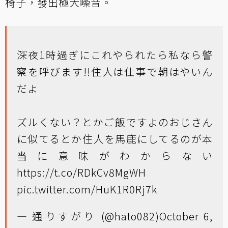
椅子，發出極大噪音。
深夜1時過ぎにこれやられたら私なら警
察を呼びます!!住人は仕事で朝はやいん
だよ
ズルくない？とかご飯ですよのおじさん
に似てるとか住人を馬鹿にしてるのが本
当に意味がわからない
https://t.co/RDkCv8MgWH
pic.twitter.com/HuK1R0Rj7k
— 通りすがり (@hato082)
October 6,