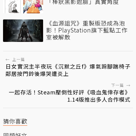
「棒狀黑影遮臉」真實角度
《血源詛咒》重製版恐成為泡
影！PlayStation旗下藍點工作
室被解散
←
上一篇
日女實況主半夜玩《沉默之丘f》爆氣跺腳踹椅子
鄰居按門鈴後爆哭遭炎上
下一篇
→
一起存活！Steam壓倒性好評《吸血鬼倖存者》
1.14版推出多人合作模式
猜你喜歡
同類好文