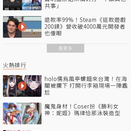
共事」
退款率99%！Steam《這款遊戲
200鎂》營收破4000萬元開發者
也傻眼
看更多
火熱排行
holo儒烏風亭螺鈿來台灣！在海
關被攔下 打開行李箱現場一陣尷
尬
魔鬼身材！Coser扮《勝利女
神：妮姬》瑪律恰那泳裝造型