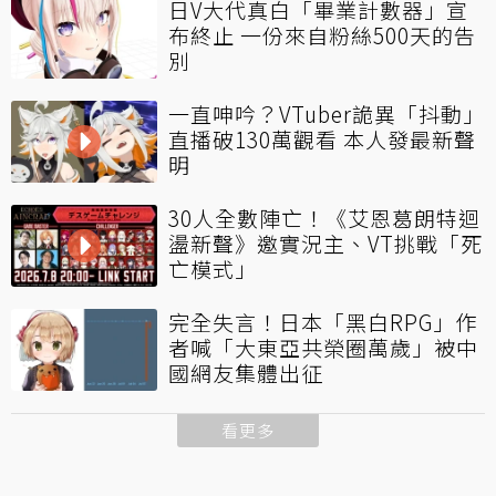
日V大代真白「畢業計數器」宣
布終止 一份來自粉絲500天的告
別
一直呻吟？VTuber詭異「抖動」
直播破130萬觀看 本人發最新聲
明
30人全數陣亡！《艾恩葛朗特迴
盪新聲》邀實況主、VT挑戰「死
亡模式」
完全失言！日本「黑白RPG」作
者喊「大東亞共榮圈萬歲」被中
國網友集體出征
看更多