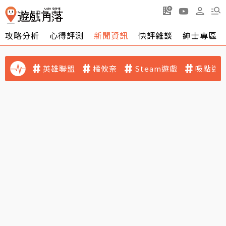
攻略分析
心得評測
新聞資訊
快評雜談
紳士專區
英雄聯盟
橘攸奈
Steam遊戲
吸點迷