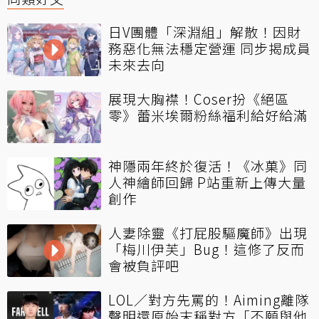
日V團體「深淵組」解散！因財
務惡化無法穩定營運 同步揭成員
未來去向
展現大胸襟！Coser扮《絕區
零》蕾米埃爾粉絲福利給好給滿
神隱兩年終於復活！《冰菓》同
人神繪師回歸 P站重新上傳大量
創作
人妻除靈《打屁股驅魔師》出現
「梅川伊芙」Bug！這修了反而
會被負評吧
LOL／對方先罵的！Aiming離隊
聲明還原始末稱對方「不願與他