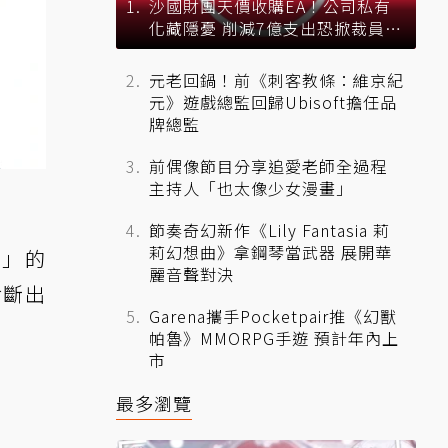
沙國財團天價收購EA！公司私有
化藏隱憂 削減7億支出恐掀裁員風
暴？
元老回鍋！前《刺客教條：維京紀
元》遊戲總監回歸Ubisoft擔任品
牌總監
前偶像節目分享追愛老師全過程
主持人「也太像少女漫畫」
節奏奇幻新作《Lily Fantasia 莉
莉幻想曲》拿鋼琴當武器 展開華
S」的
麗音聲對決
診斷出
Garena攜手Pocketpair推《幻獸
帕魯》MMORPG手遊 預計年內上
市
最多瀏覽