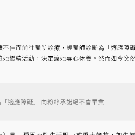
持續不佳而前往醫院診療，經醫師診斷為「適應障
迫她繼續活動，決定讓她專心休養。然而如今突
。
「適應障礙」 向粉絲承諾絕不會畢業
isorder）是一種因面臨生活壓力或重大變故，如失