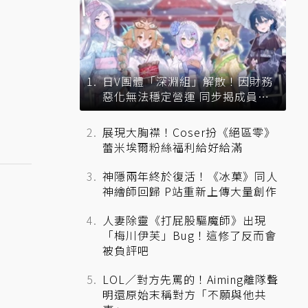
日V團體「深淵組」解散！因財務
惡化無法穩定營運 同步揭成員未
來去向
展現大胸襟！Coser扮《絕區零》
蕾米埃爾粉絲福利給好給滿
神隱兩年終於復活！《冰菓》同人
神繪師回歸 P站重新上傳大量創作
人妻除靈《打屁股驅魔師》出現
「梅川伊芙」Bug！這修了反而會
被負評吧
LOL／對方先罵的！Aiming離隊聲
明還原始末稱對方「不願與他共