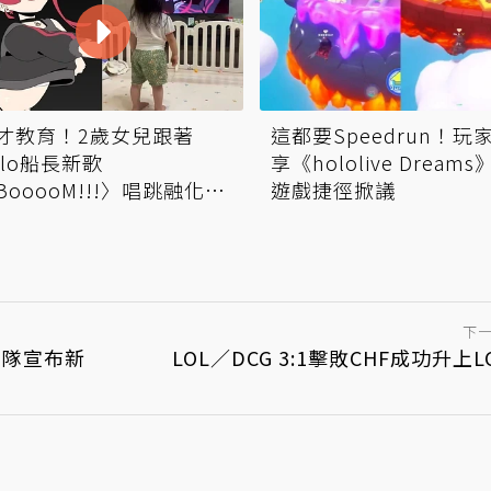
才教育！2歲女兒跟著
這都要Speedrun！玩
olo船長新歌
享《hololive Dreams
BooooM!!!〉唱跳融化社
遊戲捷徑掀議
下
團隊宣布新
LOL／DCG 3:1擊敗CHF成功升上L