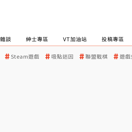
雜談
紳士專區
VT加油站
投稿專區
Steam遊戲
吸點迷因
聯盟戰棋
遊戲