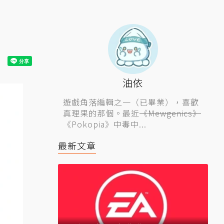
油依
遊戲角落編輯之一（已畢業），喜歡
真理果的那個。最近
《Mewgenics》
《Pokopia》中毒中...
最新文章