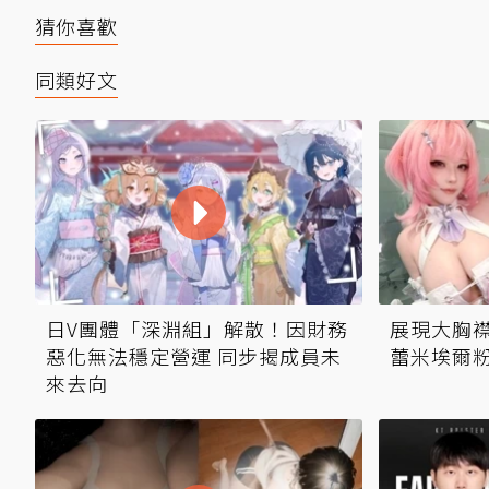
猜你喜歡
同類好文
日V團體「深淵組」解散！因財務
展現大胸襟
惡化無法穩定營運 同步揭成員未
蕾米埃爾
來去向