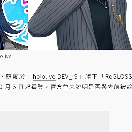
live
布，隸屬於「
hololive
DEV_IS」旗下「ReGLOS
 10 月 3 日起畢業。官方並未說明是否與先前被