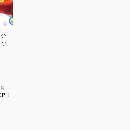
家分
》小
一篇
→
CP！