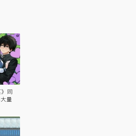
菓》同
傳大量