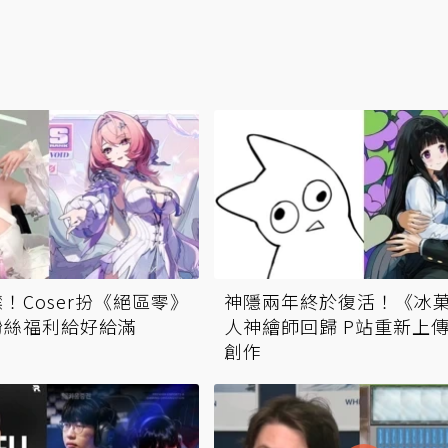
！Coser扮《絕區零》
神隱兩年終於復活！《冰
粉絲福利給好給滿
人神繪師回歸 P站重新上
創作