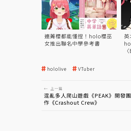
連菁櫻都能懂捏！holo櫻巫
英
女推出聯名中學參考書
h
〈
群
hololive
VTuber
←
上一篇
混亂多人爬山遊戲《PEAK》開發
作《Crashout Crew》