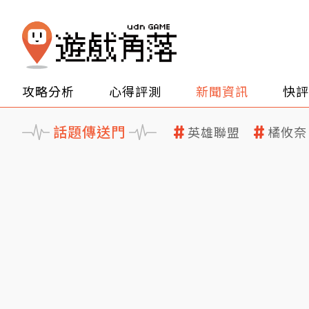
攻略分析
心得評測
新聞資訊
快評
話題傳送門
英雄聯盟
橘攸奈