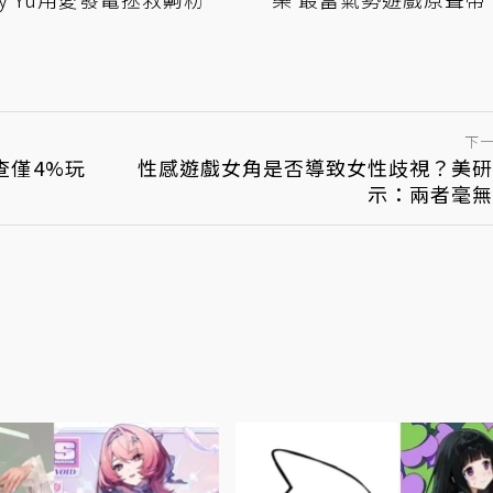
下
查僅4%玩
性感遊戲女角是否導致女性歧視？美研
示：兩者毫無