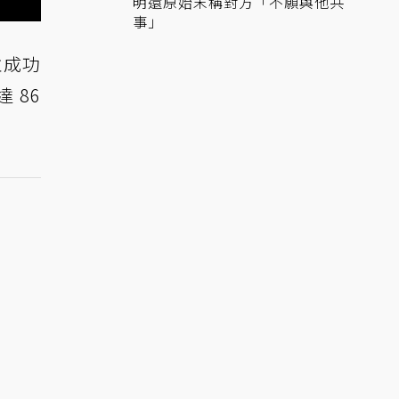
明還原始末稱對方「不願與他共
事」
並成功
 86