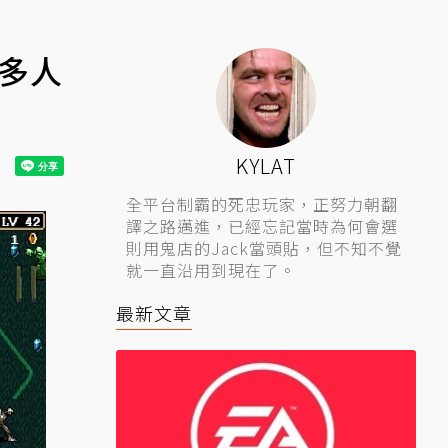
出多人
KYLAT
全平台制霸的死忠玩家，正努力朝翻
譯之路邁進，已經忘記當時為何會選
則用鬼店的Jack當頭貼，但不知不覺
就一直沿用到現在了。
最新文章