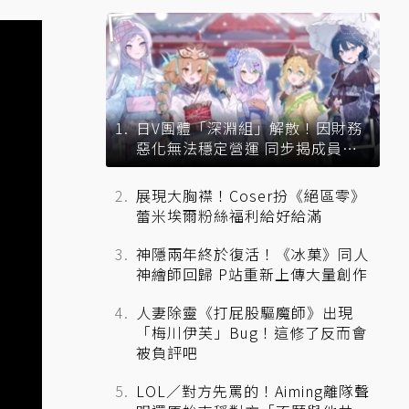
日V團體「深淵組」解散！因財務
惡化無法穩定營運 同步揭成員未
來去向
展現大胸襟！Coser扮《絕區零》
蕾米埃爾粉絲福利給好給滿
神隱兩年終於復活！《冰菓》同人
神繪師回歸 P站重新上傳大量創作
人妻除靈《打屁股驅魔師》出現
「梅川伊芙」Bug！這修了反而會
被負評吧
LOL／對方先罵的！Aiming離隊聲