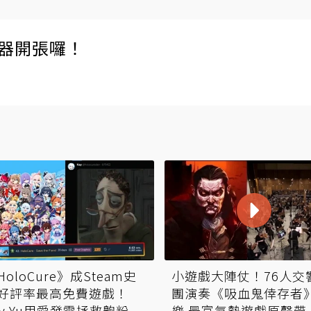
伺服器開張囉！
HoloCure》成Steam史
小遊戲大陣仗！76人交
好評率最高免費遊戲！
團演奏《吸血鬼倖存者
ay Yu用愛發電拯救齁粉
樂 最富氣勢遊戲原聲帶