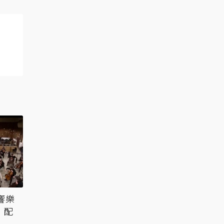
響樂
》配