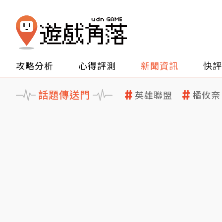
攻略分析
心得評測
新聞資訊
快評
話題傳送門
英雄聯盟
橘攸奈