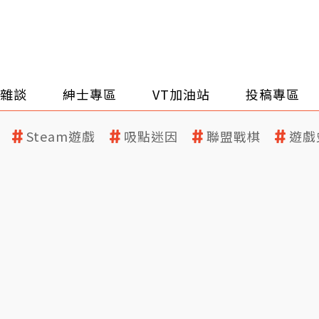
雜談
紳士專區
VT加油站
投稿專區
Steam遊戲
吸點迷因
聯盟戰棋
遊戲