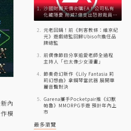
沙國財團天價收購EA！公司私有
化藏隱憂 削減7億支出恐掀裁員風
暴？
元老回鍋！前《刺客教條：維京紀
元》遊戲總監回歸Ubisoft擔任品
牌總監
前偶像節目分享追愛老師全過程
主持人「也太像少女漫畫」
節奏奇幻新作《Lily Fantasia 莉
莉幻想曲》拿鋼琴當武器 展開華
麗音聲對決
Garena攜手Pocketpair推《幻獸
全新內
帕魯》MMORPG手遊 預計年內上
市
合作模
最多瀏覽