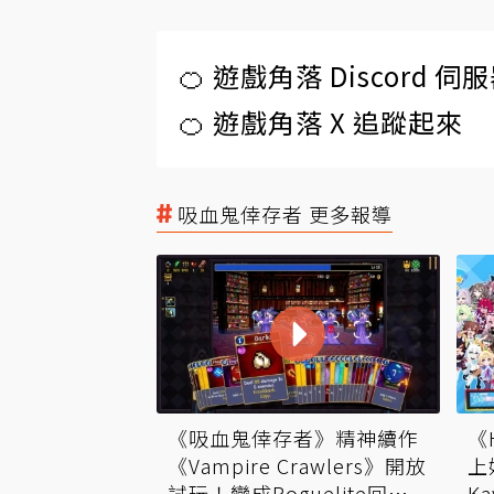
🍊 遊戲角落 Discord 
🍊 遊戲角落 X 追蹤起來
吸血鬼倖存者 更多報導
《吸血鬼倖存者》精神續作
《
《Vampire Crawlers》開放
上
試玩！變成Roguelite回合
K