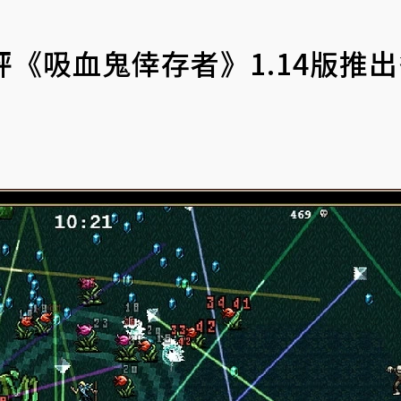
評《吸血鬼倖存者》1.14版推