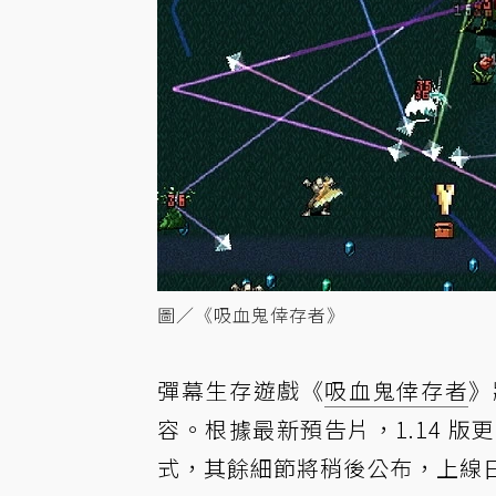
圖／《吸血鬼倖存者》
彈幕生存遊戲《
吸血鬼倖存者
》
容。根據最新預告片，1.14 
式，其餘細節將稍後公布，上線