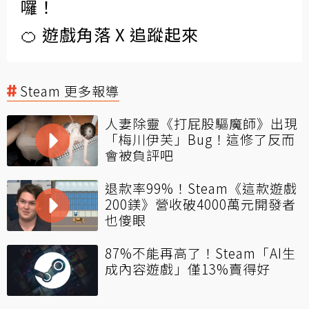
囉！
🍊 遊戲角落 X 追蹤起來
Steam 更多報導
人妻除靈《打屁股驅魔師》出現
「梅川伊芙」Bug！這修了反而
會被負評吧
退款率99%！Steam《這款遊戲
200鎂》營收破4000萬元開發者
也傻眼
87%不能再高了！Steam「AI生
成內容遊戲」僅13%賣得好