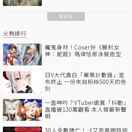
看更多
火熱排行
魔鬼身材！Coser扮《勝利女
神：妮姬》瑪律恰那泳裝造型
日V大代真白「畢業計數器」宣
布終止 一份來自粉絲500天的告
別
一直呻吟？VTuber詭異「抖動」
直播破130萬觀看 本人發最新聲
明
30人全數陣亡！《艾恩葛朗特迴