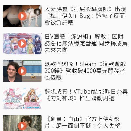
人妻除靈《打屁股驅魔師》出現
「梅川伊芙」Bug！這修了反而
會被負評吧
日V團體「深淵組」解散！因財
務惡化無法穩定營運 同步揭成員
未來去向
退款率99%！Steam《這款遊戲
200鎂》營收破4000萬元開發者
也傻眼
夢想成真！VTuber結城昨日奈與
《刀劍神域》推出聯動周邊
《劍星：血雨》官方上傳AI影
片！網一面倒不挺：令人失望