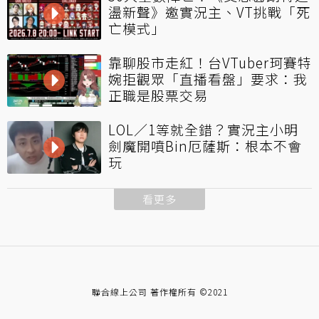
盪新聲》邀實況主、VT挑戰「死
亡模式」
靠聊股市走紅！台VTuber珂賽特
婉拒觀眾「直播看盤」要求：我
正職是股票交易
LOL／1等就全錯？實況主小明
劍魔開噴Bin厄薩斯：根本不會
玩
看更多
聯合線上公司 著作權所有 ©2021