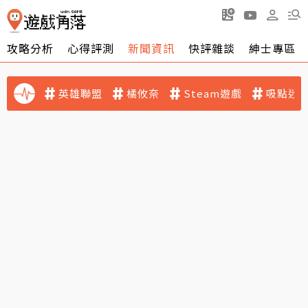
攻略分析
心得評測
新聞資訊
快評雜談
紳士專區
英雄聯盟
橘攸奈
Steam遊戲
吸點迷