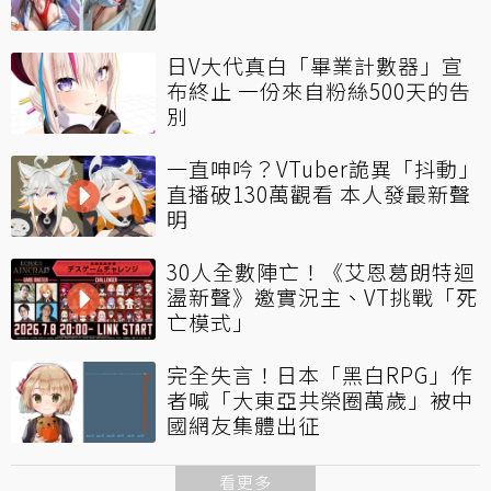
日V大代真白「畢業計數器」宣
布終止 一份來自粉絲500天的告
別
一直呻吟？VTuber詭異「抖動」
直播破130萬觀看 本人發最新聲
明
30人全數陣亡！《艾恩葛朗特迴
盪新聲》邀實況主、VT挑戰「死
亡模式」
完全失言！日本「黑白RPG」作
者喊「大東亞共榮圈萬歲」被中
國網友集體出征
看更多