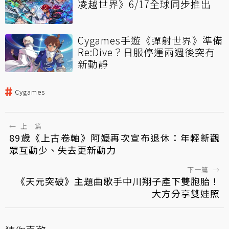
凌越世界》6/17全球同步推出
Cygames手遊《彈射世界》準備
Re:Dive？日服停運兩週後突有
新動靜
Cygames
←
上一篇
89歲《上古卷軸》阿嬤再次宣布退休：年輕新觀
眾互動少、失去更新動力
下一篇
→
《天元突破》主題曲歌手中川翔子產下雙胞胎！
大方分享雙娃照