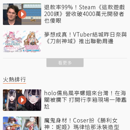
退款率99%！Steam《這款遊戲
200鎂》營收破4000萬元開發者
也傻眼
夢想成真！VTuber結城昨日奈與
《刀劍神域》推出聯動周邊
看更多
火熱排行
holo儒烏風亭螺鈿來台灣！在海
關被攔下 打開行李箱現場一陣尷
尬
魔鬼身材！Coser扮《勝利女
神：妮姬》瑪律恰那泳裝造型