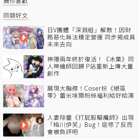
猜你喜歡
同類好文
日V團體「深淵組」解散！因財
務惡化無法穩定營運 同步揭成員
未來去向
神隱兩年終於復活！《冰菓》同
人神繪師回歸 P站重新上傳大量
創作
展現大胸襟！Coser扮《絕區
零》蕾米埃爾粉絲福利給好給滿
人妻除靈《打屁股驅魔師》出現
「梅川伊芙」Bug！這修了反而
會被負評吧