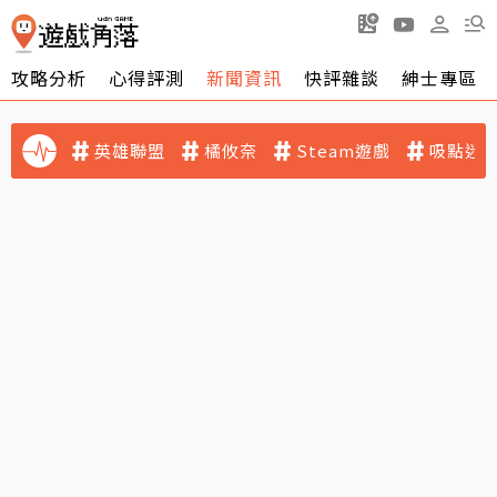
攻略分析
心得評測
新聞資訊
快評雜談
紳士專區
英雄聯盟
橘攸奈
Steam遊戲
吸點迷