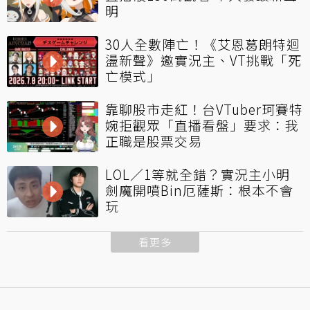
明
30人全數陣亡！《艾恩葛朗特迴
盪新聲》邀實況主、VT挑戰「死
亡模式」
靠聊股市走紅！台VTuber珂賽特
婉拒觀眾「直播看盤」要求：我
正職是股票交易
LOL／1等就全錯？實況主小明
劍魔開噴Bin厄薩斯：根本不會
玩
看更多