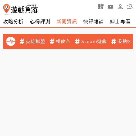
攻略分析
心得評測
新聞資訊
快評雜談
紳士專區
英雄聯盟
橘攸奈
Steam遊戲
吸點迷