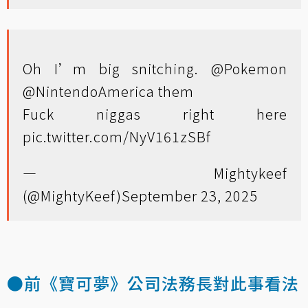
Oh I’m big snitching.
@Pokemon
@NintendoAmerica
them
Fuck niggas right here
pic.twitter.com/NyV161zSBf
— Mightykeef
(@MightyKeef)
September 23, 2025
●前《寶可夢》公司法務長對此事看法