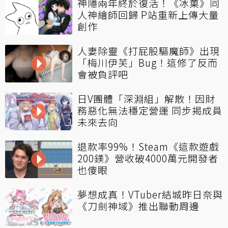
神隱兩年終於復活！《冰菓》同
人神繪師回歸 P站重新上傳大量
創作
人妻除靈《打屁股驅魔師》出現
「梅川伊芙」Bug！這修了反而
會被負評吧
日V團體「深淵組」解散！因財
務惡化無法穩定營運 同步揭成員
未來去向
退款率99%！Steam《這款遊戲
200鎂》營收破4000萬元開發者
也傻眼
夢想成真！VTuber結城昨日奈與
《刀劍神域》推出聯動周邊