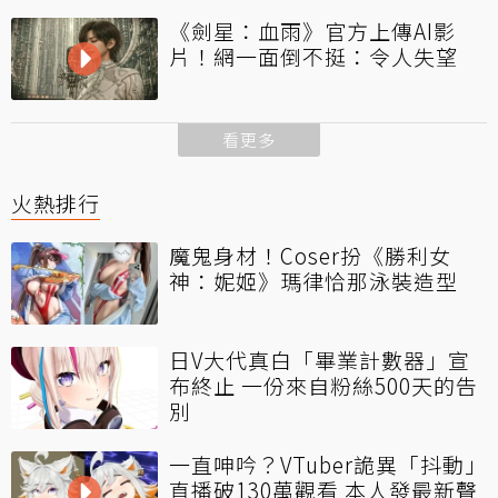
《劍星：血雨》官方上傳AI影
片！網一面倒不挺：令人失望
看更多
火熱排行
魔鬼身材！Coser扮《勝利女
神：妮姬》瑪律恰那泳裝造型
日V大代真白「畢業計數器」宣
布終止 一份來自粉絲500天的告
別
一直呻吟？VTuber詭異「抖動」
直播破130萬觀看 本人發最新聲