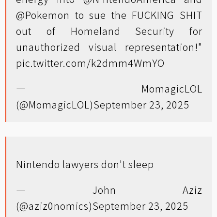
@Pokemon
to sue the FUCKING SHIT
out of Homeland Security for
unauthorized visual representation!"
pic.twitter.com/k2dmm4WmYO
— MomagicLOL
(@MomagicLOL)
September 23, 2025
Nintendo lawyers don't sleep
— John Aziz
(@aziz0nomics)
September 23, 2025