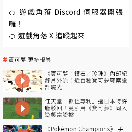
🍊 遊戲角落 Discord 伺服器開張
囉！
🍊 遊戲角落 X 追蹤起來
寶可夢 更多報導
《寶可夢：鑽石／珍珠》內部紀
錄片外流！近百種寶可夢廢案設
計曝光
任天堂「抓怪專利」遭日本特許
廳駁回！竟引用《寶可夢》同人
遊戲當證據
《Pokémon Champions》 手