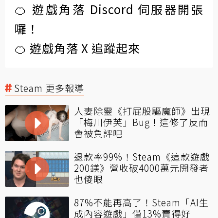
🍊 遊戲角落 Discord 伺服器開張
囉！
🍊 遊戲角落 X 追蹤起來
Steam 更多報導
人妻除靈《打屁股驅魔師》出現
「梅川伊芙」Bug！這修了反而
會被負評吧
退款率99%！Steam《這款遊戲
200鎂》營收破4000萬元開發者
也傻眼
87%不能再高了！Steam「AI生
成內容遊戲」僅13%賣得好