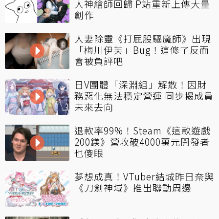
人神繪師回歸 P站重新上傳大量
創作
人妻除靈《打屁股驅魔師》出現
「梅川伊芙」Bug！這修了反而
會被負評吧
日V團體「深淵組」解散！因財
務惡化無法穩定營運 同步揭成員
未來去向
退款率99%！Steam《這款遊戲
200鎂》營收破4000萬元開發者
也傻眼
夢想成真！VTuber結城昨日奈與
《刀劍神域》推出聯動周邊