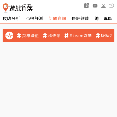
攻略分析
心得評測
新聞資訊
快評雜談
紳士專區
英雄聯盟
橘攸奈
Steam遊戲
吸點迷