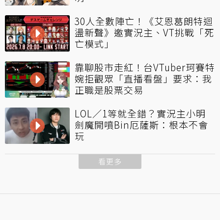
30人全數陣亡！《艾恩葛朗特迴
盪新聲》邀實況主、VT挑戰「死
亡模式」
靠聊股市走紅！台VTuber珂賽特
婉拒觀眾「直播看盤」要求：我
正職是股票交易
LOL／1等就全錯？實況主小明
劍魔開噴Bin厄薩斯：根本不會
玩
看更多