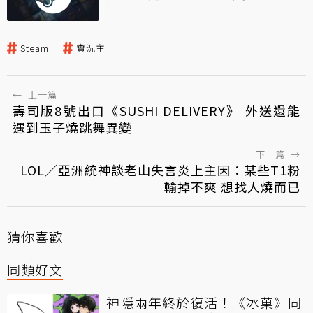
Steam
實況主
←
上一篇
壽司版8號出口《SUSHI DELIVERY》 外送還能
遇到玉子燒跳舞異變
下一篇
→
LOL／亞洲統神談老山失言炎上主因：某些T1粉
輸掉不爽 想找人燒而已
猜你喜歡
同類好文
神隱兩年終於復活！《冰菓》同