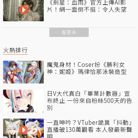
《劍星：血雨》官方上傳AI影
片！網一面倒不挺：令人失望
看更多
火熱排行
魔鬼身材！Coser扮《勝利女
神：妮姬》瑪律恰那泳裝造型
日V大代真白「畢業計數器」宣
布終止 一份來自粉絲500天的告
別
一直呻吟？VTuber詭異「抖動」
直播破130萬觀看 本人發最新聲
明