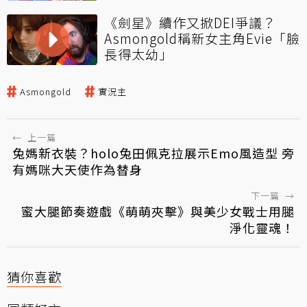
《劍星》續作又掀DEI爭議？
Asmongold稱新女主角Evie「臉
長得太幼」
Asmongold
實況主
←
上一篇
兔媽新衣裝？holo兔田佩克拉展示Emo風造型 旁
有媽咪大天使作為替身
下一篇
→
蜜大腿節奏遊戲《萌萌夾擊》與美少女戰士用腿
淨化靈魂！
猜你喜歡