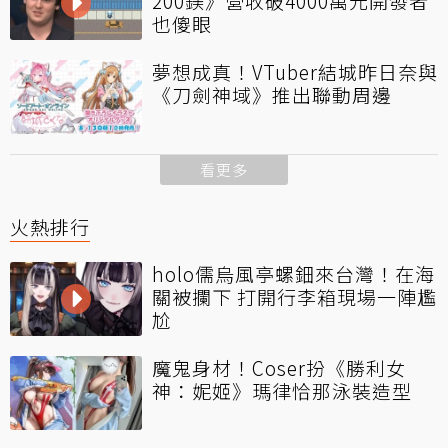
200鎂》營收破4000萬元開發者
也傻眼
夢想成真！VTuber結城昨日奈與
《刀劍神域》推出聯動周邊
看更多
火熱排行
holo儒烏風亭螺鈿來台灣！在海
關被攔下 打開行李箱現場一陣尷
尬
魔鬼身材！Coser扮《勝利女
神：妮姬》瑪律恰那泳裝造型