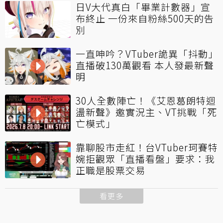
日V大代真白「畢業計數器」宣
布終止 一份來自粉絲500天的告
別
一直呻吟？VTuber詭異「抖動」
直播破130萬觀看 本人發最新聲
明
30人全數陣亡！《艾恩葛朗特迴
盪新聲》邀實況主、VT挑戰「死
亡模式」
靠聊股市走紅！台VTuber珂賽特
婉拒觀眾「直播看盤」要求：我
正職是股票交易
看更多