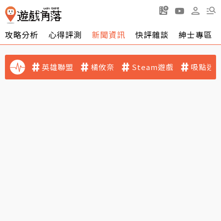
攻略分析
心得評測
新聞資訊
快評雜談
紳士專區
英雄聯盟
橘攸奈
Steam遊戲
吸點迷