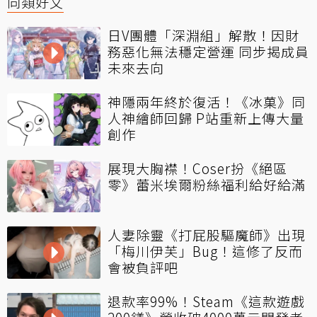
同類好文
日V團體「深淵組」解散！因財
務惡化無法穩定營運 同步揭成員
未來去向
神隱兩年終於復活！《冰菓》同
人神繪師回歸 P站重新上傳大量
創作
展現大胸襟！Coser扮《絕區
零》蕾米埃爾粉絲福利給好給滿
人妻除靈《打屁股驅魔師》出現
「梅川伊芙」Bug！這修了反而
會被負評吧
退款率99%！Steam《這款遊戲