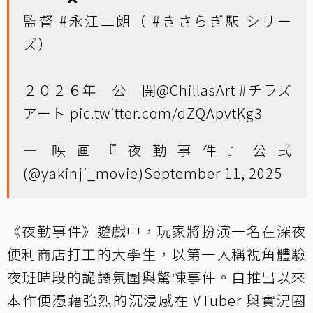
監督
#永江二朗
（
#きさらぎ駅
シリー
ズ）
２０２６年 公 開
@ChillasArt
#チラズ
アート
pic.twitter.com/dZQApvtKg3
— 映画『夜勤事件』公式
(@yakinji_movie)
September 11, 2025
《夜勤事件》遊戲中，玩家將扮演一名在深夜
便利商店打工的大學生，以第一人稱視角體驗
夜班時段的詭譎氛圍與驚悚事件。自推出以來
本作便憑藉強烈的沉浸感在 VTuber 與實況圈