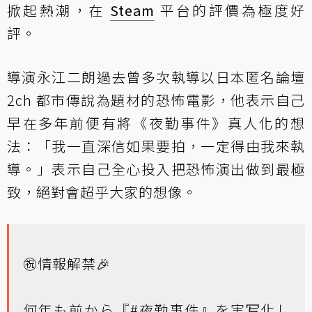
掀起熱潮，在
Steam
平台的評價為極度好
評。
導演永江二朗過去曾多次執導以日本匿名論壇
2ch 都市傳說為題材的恐怖電影，他表示自己
早在多年前便有將《夜勤事件》真人化的想
法：「我一直深信如果要拍，一定得由我來執
導。」表示自己全心投入把恐怖演出做到最極
致，絕對會超乎大家的想像。
㊗️情報解禁🎉
何年も前から『
#夜勤事件
』を実写化し