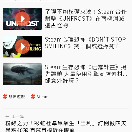
子彈不夠核彈來湊！Steam合作
射擊《UNFROST》在南極消滅
遠古怪物
Steam心理恐怖《DON'T STOP
SMILING》笑一個或選擇死亡
Steam生存恐怖《迷霧計畫》搶
先體驗 大量使用引擎商店素材...
卻意外好玩？
恐怖遊戲
Steam
←
上一篇
粉絲之力！彩虹社準畢業生「圭利」訂閱數四天
暴漲40萬 百萬目標近在眼前