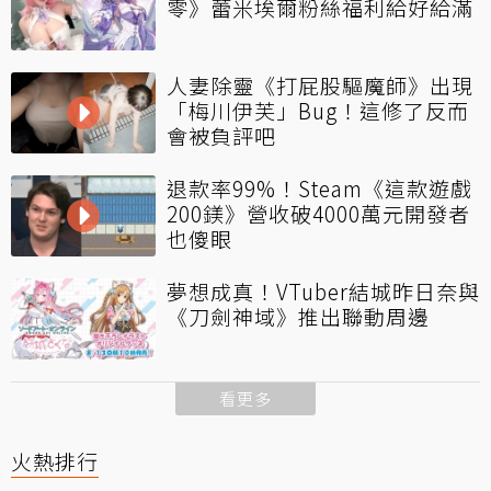
零》蕾米埃爾粉絲福利給好給滿
人妻除靈《打屁股驅魔師》出現
「梅川伊芙」Bug！這修了反而
會被負評吧
退款率99%！Steam《這款遊戲
200鎂》營收破4000萬元開發者
也傻眼
夢想成真！VTuber結城昨日奈與
《刀劍神域》推出聯動周邊
看更多
火熱排行