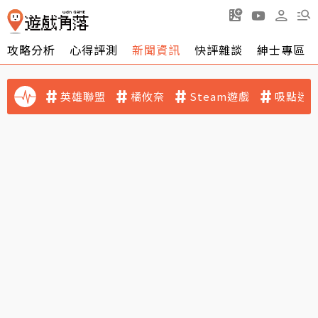
攻略分析
心得評測
新聞資訊
快評雜談
紳士專區
英雄聯盟
橘攸奈
Steam遊戲
吸點迷