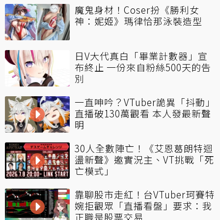
魔鬼身材！Coser扮《勝利女
神：妮姬》瑪律恰那泳裝造型
日V大代真白「畢業計數器」宣
布終止 一份來自粉絲500天的告
別
一直呻吟？VTuber詭異「抖動」
直播破130萬觀看 本人發最新聲
明
30人全數陣亡！《艾恩葛朗特迴
盪新聲》邀實況主、VT挑戰「死
亡模式」
靠聊股市走紅！台VTuber珂賽特
婉拒觀眾「直播看盤」要求：我
正職是股票交易