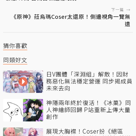
下一篇
→
《原神》菈烏瑪Coser太還原！側邊視角一覽無
遺
猜你喜歡
同類好文
日V團體「深淵組」解散！因財
務惡化無法穩定營運 同步揭成員
未來去向
神隱兩年終於復活！《冰菓》同
人神繪師回歸 P站重新上傳大量
創作
展現大胸襟！Coser扮《絕區