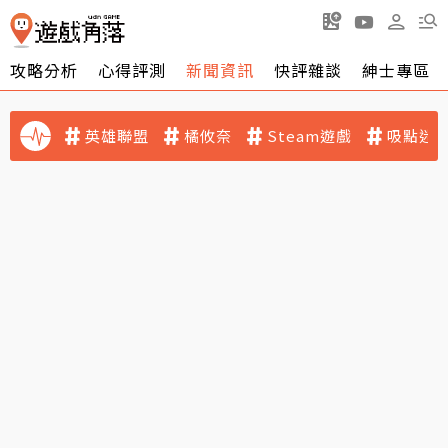
攻略分析
心得評測
新聞資訊
快評雜談
紳士專區
英雄聯盟
橘攸奈
Steam遊戲
吸點迷