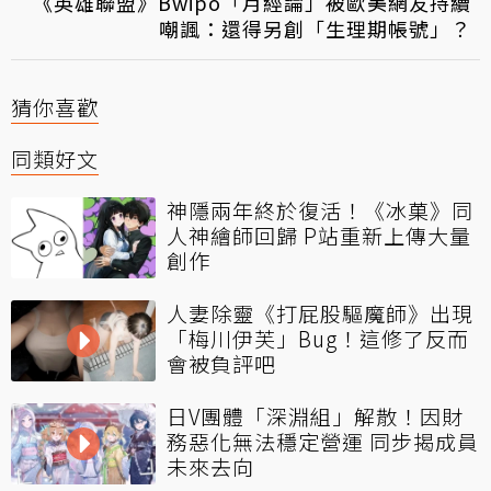
《英雄聯盟》Bwipo「月經論」被歐美網友持續
嘲諷：還得另創「生理期帳號」？
猜你喜歡
同類好文
神隱兩年終於復活！《冰菓》同
人神繪師回歸 P站重新上傳大量
創作
人妻除靈《打屁股驅魔師》出現
「梅川伊芙」Bug！這修了反而
會被負評吧
日V團體「深淵組」解散！因財
務惡化無法穩定營運 同步揭成員
未來去向