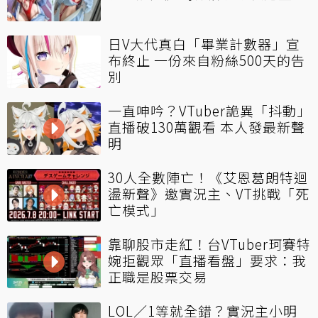
日V大代真白「畢業計數器」宣
布終止 一份來自粉絲500天的告
別
一直呻吟？VTuber詭異「抖動」
直播破130萬觀看 本人發最新聲
明
30人全數陣亡！《艾恩葛朗特迴
盪新聲》邀實況主、VT挑戰「死
亡模式」
靠聊股市走紅！台VTuber珂賽特
婉拒觀眾「直播看盤」要求：我
正職是股票交易
LOL／1等就全錯？實況主小明