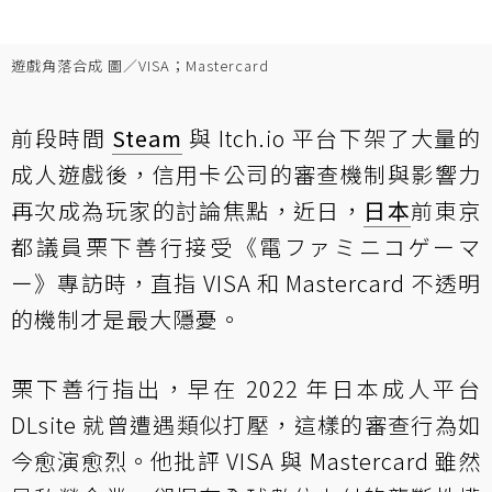
遊戲角落合成 圖／VISA；Mastercard
前段時間
Steam
與 Itch.io 平台下架了大量的
成人遊戲後，信用卡公司的審查機制與影響力
再次成為玩家的討論焦點，近日，
日本
前東京
都議員栗下善行接受《電ファミニコゲーマ
ー》專訪時，直指 VISA 和 Mastercard 不透明
的機制才是最大隱憂。
栗下善行指出，早在 2022 年日本成人平台
DLsite 就曾遭遇類似打壓，這樣的審查行為如
今愈演愈烈。他批評 VISA 與 Mastercard 雖然