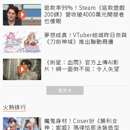
退款率99%！Steam《這款遊戲
200鎂》營收破4000萬元開發者
也傻眼
夢想成真！VTuber結城昨日奈與
《刀劍神域》推出聯動周邊
《劍星：血雨》官方上傳AI影
片！網一面倒不挺：令人失望
看更多
火熱排行
魔鬼身材！Coser扮《勝利女
神：妮姬》瑪律恰那泳裝造型