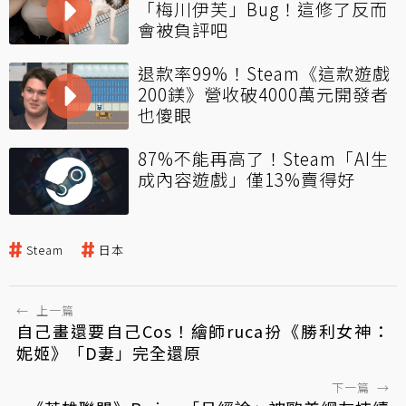
「梅川伊芙」Bug！這修了反而
會被負評吧
退款率99%！Steam《這款遊戲
200鎂》營收破4000萬元開發者
也傻眼
87%不能再高了！Steam「AI生
成內容遊戲」僅13%賣得好
Steam
日本
←
上一篇
自己畫還要自己Cos！繪師ruca扮《勝利女神：
妮姬》「D妻」完全還原
下一篇
→