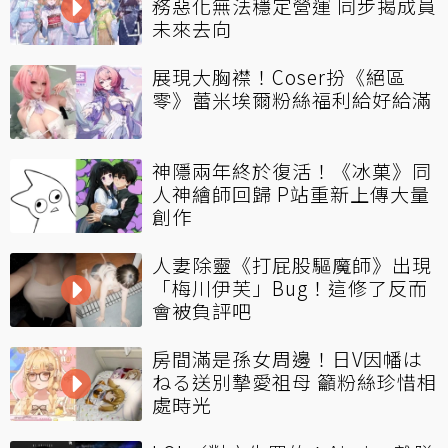
務惡化無法穩定營運 同步揭成員
未來去向
展現大胸襟！Coser扮《絕區
零》蕾米埃爾粉絲福利給好給滿
神隱兩年終於復活！《冰菓》同
人神繪師回歸 P站重新上傳大量
創作
人妻除靈《打屁股驅魔師》出現
「梅川伊芙」Bug！這修了反而
會被負評吧
房間滿是孫女周邊！日V因幡は
ねる送別摯愛祖母 籲粉絲珍惜相
處時光