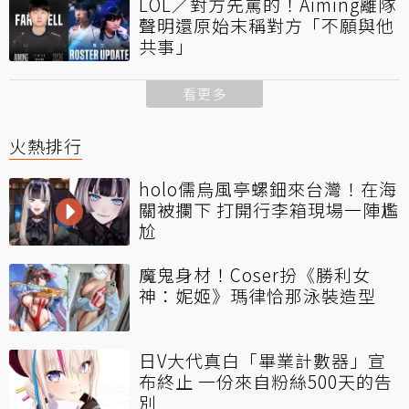
LOL／對方先罵的！Aiming離隊
聲明還原始末稱對方「不願與他
共事」
看更多
火熱排行
holo儒烏風亭螺鈿來台灣！在海
關被攔下 打開行李箱現場一陣尷
尬
魔鬼身材！Coser扮《勝利女
神：妮姬》瑪律恰那泳裝造型
日V大代真白「畢業計數器」宣
布終止 一份來自粉絲500天的告
別