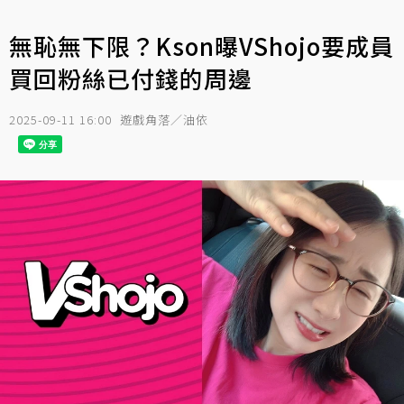
無恥無下限？Kson曝VShojo要成員
買回粉絲已付錢的周邊
2025-09-11 16:00
遊戲角落／油依