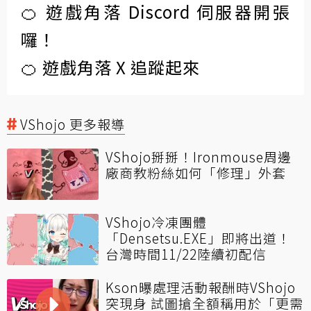
🍊 遊戲角落 Discord 伺服器開張
囉！
🍊 遊戲角落 X 追蹤起來
VShojo 更多報導
VShojo掰掰！Ironmouse周邊
廠商教粉絲如何「修理」外套
VShojo冷凍團體
「Densetsu.EXE」即將出道！
台灣時間11/22陸續初配信
Kson曝處理活動報酬時VShojo
突現身 試圖搶全額稱用於「更需