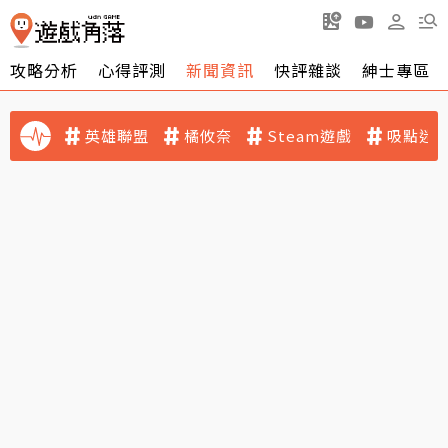
攻略分析
心得評測
新聞資訊
快評雜談
紳士專區
英雄聯盟
橘攸奈
Steam遊戲
吸點迷