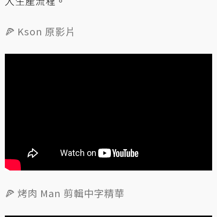
入生產流程。
🍕 Kson 原影片
🍕 烤肉 Man 剪輯中字精華