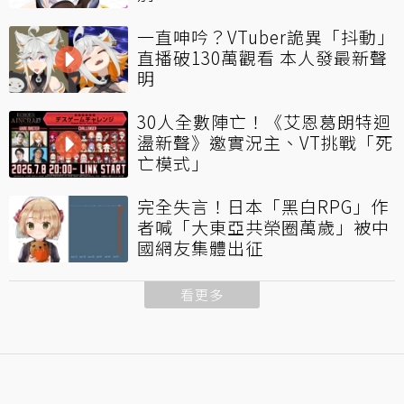
一直呻吟？VTuber詭異「抖動」
直播破130萬觀看 本人發最新聲
明
30人全數陣亡！《艾恩葛朗特迴
盪新聲》邀實況主、VT挑戰「死
亡模式」
完全失言！日本「黑白RPG」作
者喊「大東亞共榮圈萬歲」被中
國網友集體出征
看更多