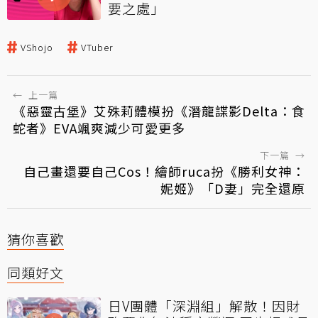
要之處」
VShojo
VTuber
←
上一篇
《惡靈古堡》艾殊莉體模扮《潛龍諜影Delta：食
蛇者》EVA颯爽減少可愛更多
下一篇
→
自己畫還要自己Cos！繪師ruca扮《勝利女神：
妮姬》「D妻」完全還原
猜你喜歡
同類好文
日V團體「深淵組」解散！因財