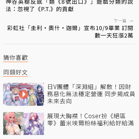
神谷英樹反感「類《8號出口》」遊戲分類的說
法：忽視了《P.T.》的貢獻
下一篇
→
彩虹社「圭利·奧什·迦爾」宣布10/9畢業 訂閱
數一天狂漲2萬
猜你喜歡
同類好文
日V團體「深淵組」解散！因財
務惡化無法穩定營運 同步揭成員
未來去向
展現大胸襟！Coser扮《絕區
零》蕾米埃爾粉絲福利給好給滿