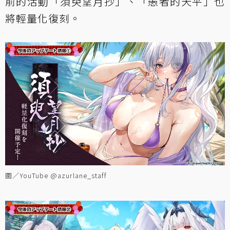
前的活動「須臾望月抄」、「愚者的天平」也
將輕量化復刻。
圖／YouTube @azurlane_staff