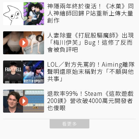
神隱兩年終於復活！《冰菓》同
人神繪師回歸 P站重新上傳大量
創作
人妻除靈《打屁股驅魔師》出現
「梅川伊芙」Bug！這修了反而
會被負評吧
LOL／對方先罵的！Aiming離隊
聲明還原始末稱對方「不願與他
共事」
退款率99%！Steam《這款遊戲
200鎂》營收破4000萬元開發者
也傻眼
看更多