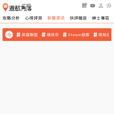
攻略分析
心得評測
新聞資訊
快評雜談
紳士專區
英雄聯盟
橘攸奈
Steam遊戲
吸點迷