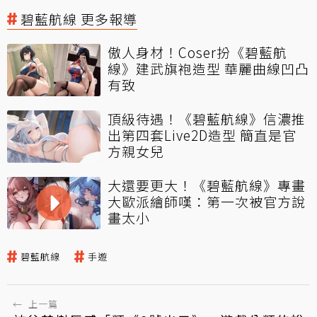
碧藍航線 更多報導
傲人身材！Coser扮《碧藍航
線》建武旗袍造型 華麗曲線凹凸
有致
頂級待遇！《碧藍航線》信濃推
出第四套Live2D造型 簡直是官
方親女兒
大還要更大！《碧藍航線》專畫
大歐派繪師嘆：第一次被官方說
畫太小
碧藍航線
手遊
←
上一篇