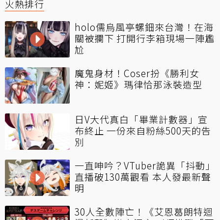
火熱排行
holo儒烏風亭螺鈿來台灣！在海
關被攔下 打開行李箱現場一陣尷
尬
魔鬼身材！Coser扮《勝利女
神：妮姬》瑪律恰那泳裝造型
日V大代真白「畢業計數器」宣
布終止 一份來自粉絲500天的告
別
一直呻吟？VTuber詭異「抖動」
直播破130萬觀看 本人發最新聲
明
30人全數陣亡！《艾恩葛朗特迴