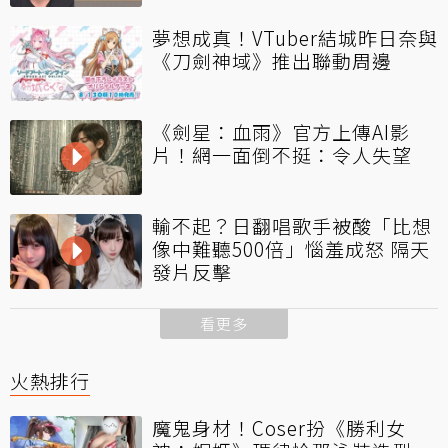
夢想成真！VTuber結城昨日奈與
《刀劍神域》推出聯動周邊
《劍星：血雨》官方上傳AI影
片！網一面倒不挺：令人失望
輸不起？日翻唱歌手被酸「比想
像中難聽500倍」惱羞成怒 隔天
發片反擊
看更多
火熱排行
魔鬼身材！Coser扮《勝利女