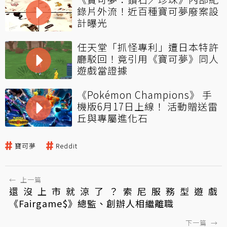
錄片外流！近百種寶可夢廢案設
計曝光
任天堂「抓怪專利」遭日本特許
廳駁回！竟引用《寶可夢》同人
遊戲當證據
《Pokémon Champions》 手
機版6月17日上線！ 活動贈送雷
丘與專屬進化石
寶可夢
Reddit
←
上一篇
還沒上市就涼了？索尼服務型遊戲
《Fairgame$》總監、創辦人相繼離職
下一篇
→