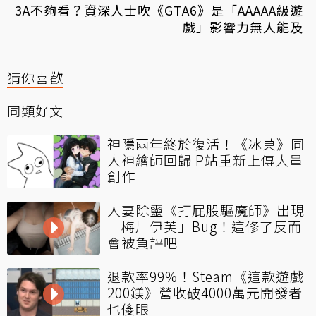
3A不夠看？資深人士吹《GTA6》是「AAAAA級遊
戲」影響力無人能及
猜你喜歡
同類好文
神隱兩年終於復活！《冰菓》同
人神繪師回歸 P站重新上傳大量
創作
人妻除靈《打屁股驅魔師》出現
「梅川伊芙」Bug！這修了反而
會被負評吧
退款率99%！Steam《這款遊戲
200鎂》營收破4000萬元開發者
也傻眼