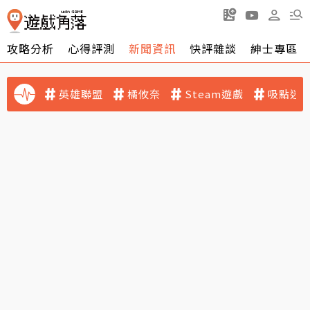
攻略分析
心得評測
新聞資訊
快評雜談
紳士專區
英雄聯盟
橘攸奈
Steam遊戲
吸點迷