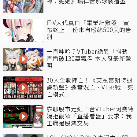
神：妮姬》瑪律恰那泳裝造型
日V大代真白「畢業計數器」宣
布終止 一份來自粉絲500天的告
別
一直呻吟？VTuber詭異「抖動」
直播破130萬觀看 本人發最新聲
明
30人全數陣亡！《艾恩葛朗特迴
盪新聲》邀實況主、VT挑戰「死
亡模式」
靠聊股市走紅！台VTuber珂賽特
婉拒觀眾「直播看盤」要求：我
正職是股票交易