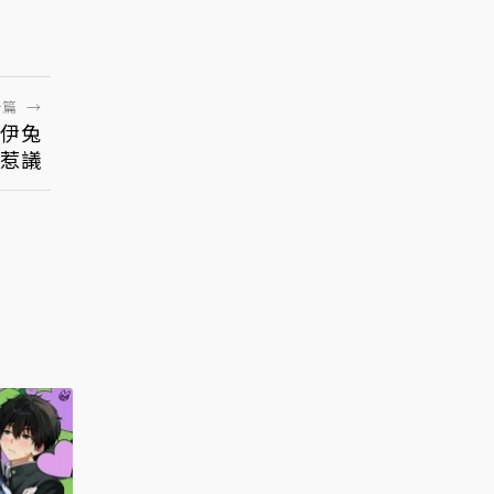
一篇
→
伊兔
而惹議