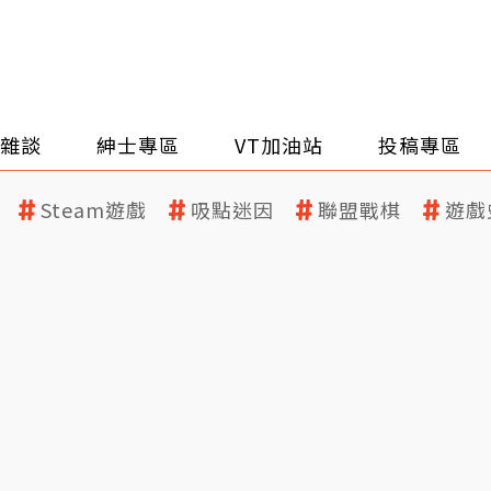
雜談
紳士專區
VT加油站
投稿專區
Steam遊戲
吸點迷因
聯盟戰棋
遊戲