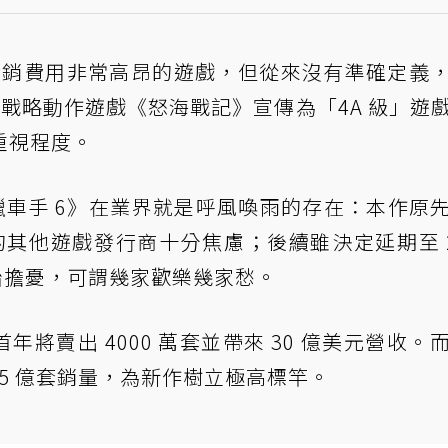
、行銷費用非常高昂的遊戲，但從來沒有準確定義
替旗下戰略動作遊戲《怒海戰記》宣傳為「4A 級」遊
重視程度。
盜獵車手 6》在業界就是呼風喚雨的存在：本作原
的其他遊戲發行商十分焦慮；後續雖決定延期至 2
開始擔憂，可謂幾家歡樂幾家愁。
年將賣出 4000 萬套並帶來 30 億美元營收。
.15 億套銷量，為新作樹立極高標竿。