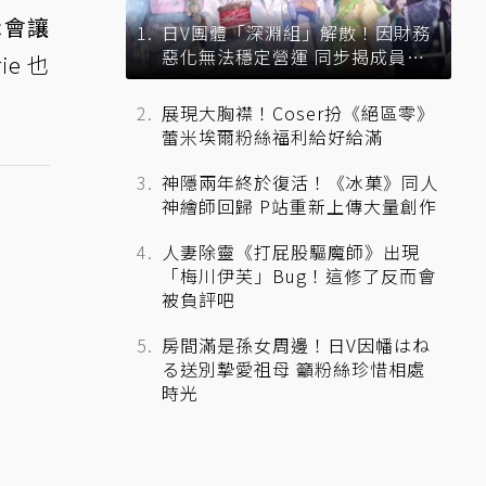
示
會讓
日V團體「深淵組」解散！因財務
惡化無法穩定營運 同步揭成員未
e 也
來去向
展現大胸襟！Coser扮《絕區零》
蕾米埃爾粉絲福利給好給滿
神隱兩年終於復活！《冰菓》同人
神繪師回歸 P站重新上傳大量創作
人妻除靈《打屁股驅魔師》出現
「梅川伊芙」Bug！這修了反而會
被負評吧
房間滿是孫女周邊！日V因幡はね
る送別摯愛祖母 籲粉絲珍惜相處
時光