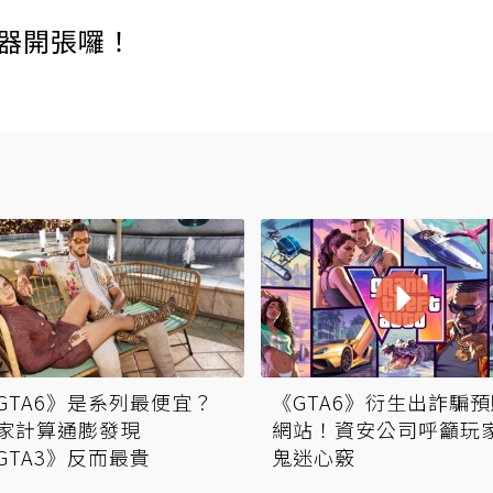
伺服器開張囉！
GTA6》是系列最便宜？
《GTA6》衍生出詐騙
家計算通膨發現
網站！資安公司呼籲玩
GTA3》反而最貴
鬼迷心竅