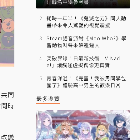
出聯名中學參考書
耗時一年半！《鬼滅之刃》同人動
畫帶來令人驚艷的視覺震撼
Steam語音派對《Moo Who?》學
習動物叫聲來躲避獵人
突破界線！日最新技術「V-Nad
e!」讓觸碰虛擬偶像更真實
青春洋溢！《完蛋！我被男同學包
圍了》體驗高中男生的歡樂日常
 共同
最多瀏覽
訪問
時
以改變