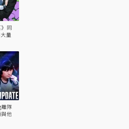
菓》同
傳大量
g離隊
願與他