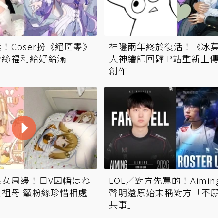
！Coser扮《絕區零》
神隱兩年終於復活！《冰
粉絲福利給好給滿
人神繪師回歸 P站重新上
創作
孫女周邊！日V因幡はね
LOL／對方先罵的！Aimin
祖母 籲粉絲珍惜相處
聲明還原始末稱對方「不
共事」