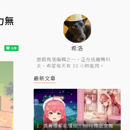
力無
希洛
遊戲角落編輯之一，正在逃離鴨科
夫，希望每天有 30 小時能用。
最新文章
連菁櫻都能懂捏！holo櫻巫女推