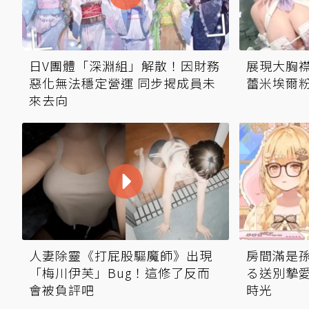
日V團體「深淵組」解散！因財務
展現大胸襟
惡化無法穩定營運 同步揭成員未
蕾米埃爾
來去向
人妻除靈《打屁股驅魔師》出現
房間滿是
「梅川伊芙」Bug！這修了反而
る送別摯愛
會被負評吧
時光