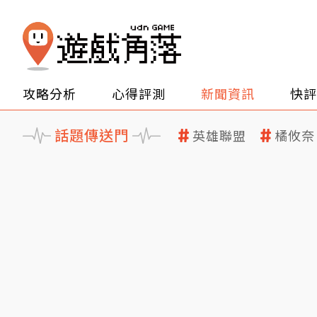
攻略分析
心得評測
新聞資訊
快評
話題傳送門
英雄聯盟
橘攸奈