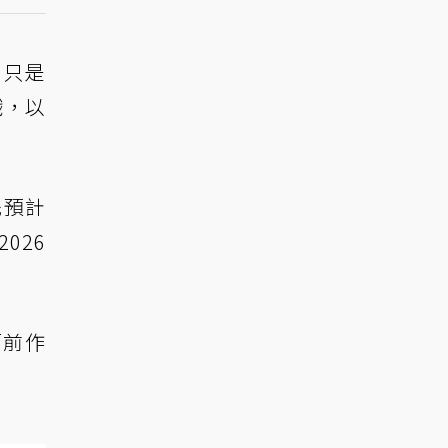
，只是
戲，以
先預計
026
而前作