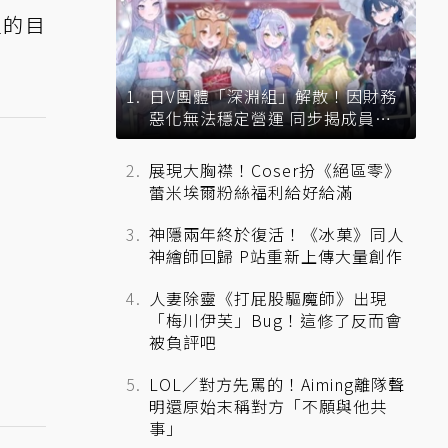
定的目
日V團體「深淵組」解散！因財務
惡化無法穩定營運 同步揭成員未
來去向
展現大胸襟！Coser扮《絕區零》
蕾米埃爾粉絲福利給好給滿
神隱兩年終於復活！《冰菓》同人
神繪師回歸 P站重新上傳大量創作
人妻除靈《打屁股驅魔師》出現
「梅川伊芙」Bug！這修了反而會
被負評吧
LOL／對方先罵的！Aiming離隊聲
明還原始末稱對方「不願與他共
事」