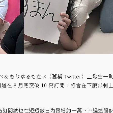
べあもりゆるも在 X（舊稱 Twitter）上發出一
 頻道在 8 月底突破 10 萬訂閱，將會在下腹部刺
道訂閱數也在短短數日內暴增約一萬。不過這股