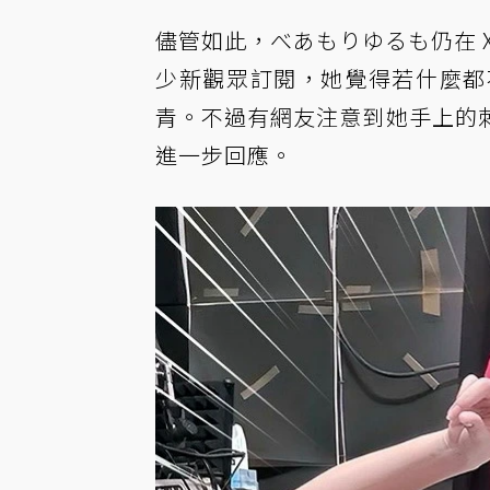
儘管如此，べあもりゆるも仍在 
少新觀眾訂閱，她覺得若什麼都
青。不過有網友注意到她手上的
進一步回應。