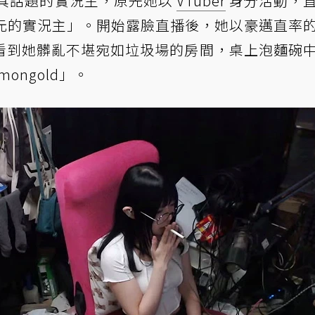
頗具話題的實況主，原先她以
VTuber
身分活動，
越次元的實況主」。開始露臉直播後，她以豪邁直率
看到她髒亂不堪宛如垃圾場的房間，桌上泡麵碗
ongold」。