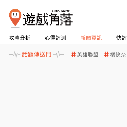
攻略分析
心得評測
新聞資訊
快評
話題傳送門
英雄聯盟
橘攸奈