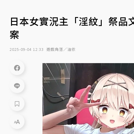
日本女實況主「淫紋」祭品
案
2025-09-04 12:33
遊戲角落／油依