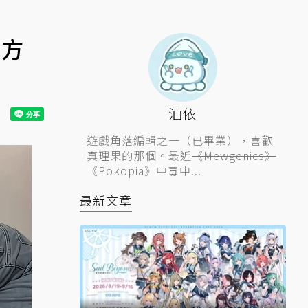
代方
油依
遊戲角落編輯之一（已畢業），喜歡
真理果的那個。最近
《Mewgenics》
《Pokopia》中毒中...
最新文章