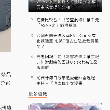
VSPO!限定餐廳即將登陸台港 成
員主視覺提前亮相
這樣比較香！《碧藍航線》推千元
「ASMR米」飯糰掀議
沙國財團天價收購EA！公司私有
化藏隱憂 削減7億支出恐掀裁員風
暴？
元老回鍋！前《刺客教條：維京紀
元》遊戲總監回歸Ubisoft擔任品
牌總監
則祭品
前偶像節目分享追愛老師全過程
上淫紋
主持人「也太像少女漫畫」
最多瀏覽
熱潮隨