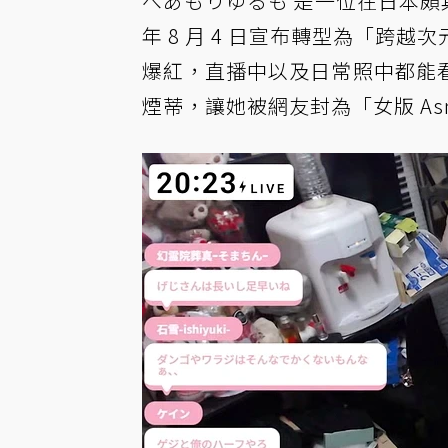
べあもりゆるも 是一位在日本
年 8 月 4 日宣布轉型為「跨
爆紅，直播中以及日常照中都能
煙蒂，讓她被網友封為「女版 Asm