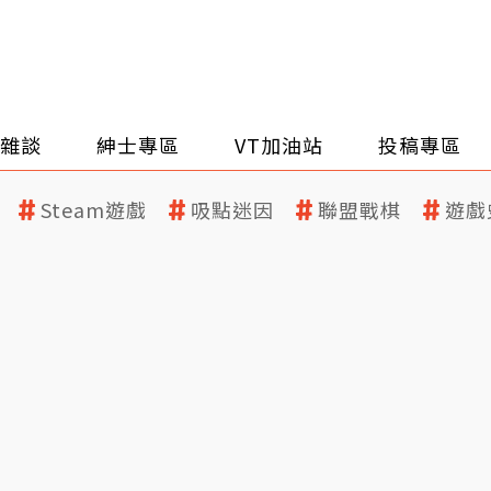
雜談
紳士專區
VT加油站
投稿專區
Steam遊戲
吸點迷因
聯盟戰棋
遊戲