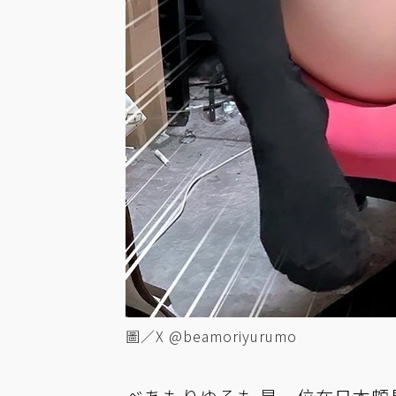
圖／X @beamoriyurumo