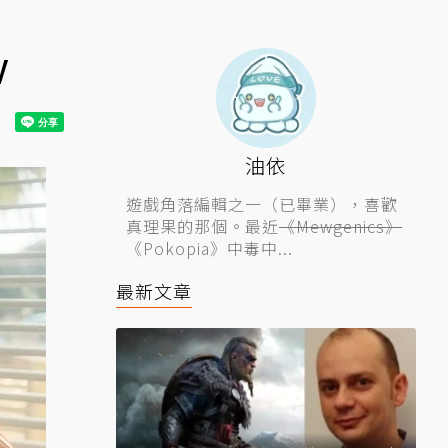
V
油依
遊戲角落編輯之一（已畢業），喜歡
真理果的那個。最近
《Mewgenics》
《Pokopia》中毒中...
最新文章