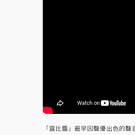
「露比醬」最早因聲優出色的聲