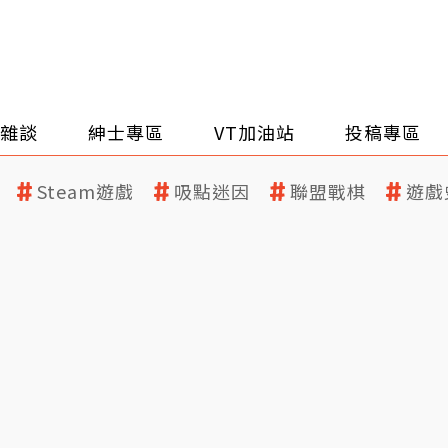
雜談
紳士專區
VT加油站
投稿專區
Steam遊戲
吸點迷因
聯盟戰棋
遊戲