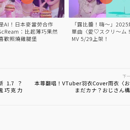
是AI！日本麥當勞合作
「露比醬！嗨～」2025
iScReam：比起薄巧果然
單曲〈愛♡スクリ～ム
喜歡照燒雞腿堡
MV 5/29上架！
下
1.7？
本尊翻唱！VTuber羽衣Cover雨衣〈
鬧鬼巧克力
まだカナ？おじさん構