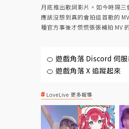
月底推出歌詞影片。如今時隔三
應該沒想到真的會拍這首歌的 M
種官方事後才慌慌張張補拍 MV 
🍊 遊戲角落 Discord 
🍊 遊戲角落 X 追蹤起來
LoveLive 更多報導