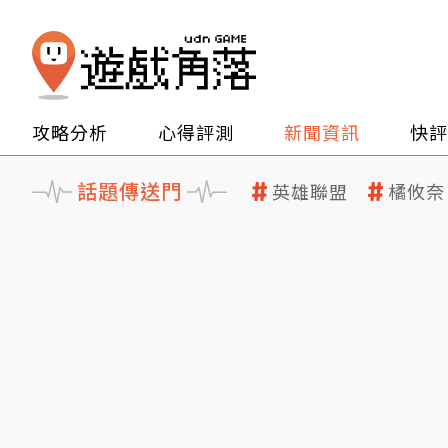
攻略分析
心得評測
新聞資訊
快評
話題傳送門
英雄聯盟
橘攸奈