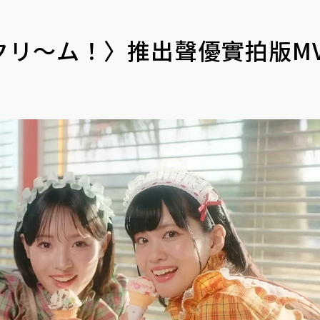
クリ～ム！〉推出聲優實拍版M