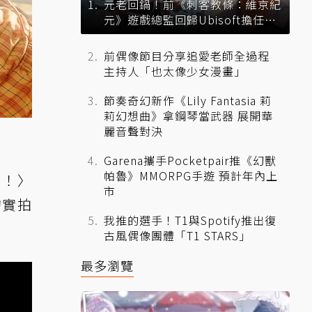
元老回鍋！前《刺客教條：維京紀
元》遊戲總監回歸Ubisoft擔任品
牌總監
前偶像節目分享追愛老師全過程
主持人「也太像少女漫畫」
節奏奇幻新作《Lily Fantasia 莉
莉幻想曲》拿鋼琴當武器 展開華
麗音聲對決
Garena攜手Pocketpair推《幻獸
帕魯》MMORPG手遊 預計年內上
m！〉
市
的實拍
我推的選手！T1與Spotify推出復
古風偶像團體「T1 STARS」
最多瀏覽