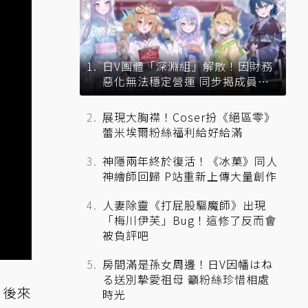
日V團體「深淵組」解散！因財務
惡化無法穩定營運 同步揭成員未
來去向
展現大胸襟！Coser扮《絕區零》
蕾米埃爾粉絲福利給好給滿
神隱兩年終於復活！《冰菓》同人
神繪師回歸 P站重新上傳大量創作
人妻除靈《打屁股驅魔師》出現
「梅川伊芙」Bug！這修了反而會
被負評吧
房間滿是孫女周邊！日V因幡はね
る送別摯愛祖母 籲粉絲珍惜相處
，後來
時光