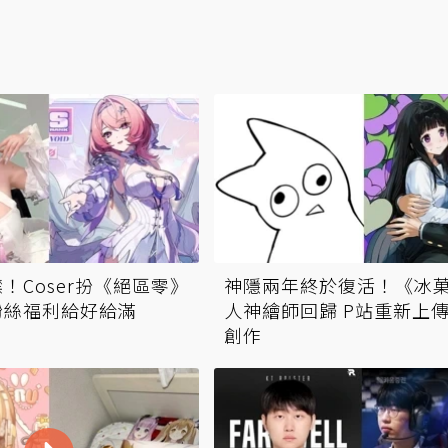
！Coser扮《絕區零》
神隱兩年終於復活！《冰
粉絲福利給好給滿
人神繪師回歸 P站重新上
創作