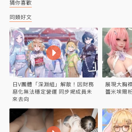
猜你喜歡
同類好文
日V團體「深淵組」解散！因財務
展現大胸襟
惡化無法穩定營運 同步揭成員未
蕾米埃爾
來去向