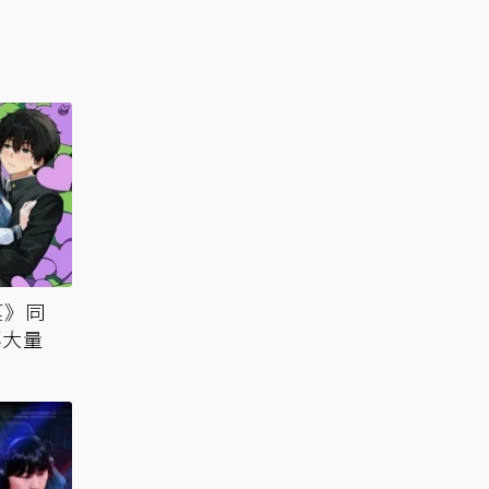
菓》同
傳大量