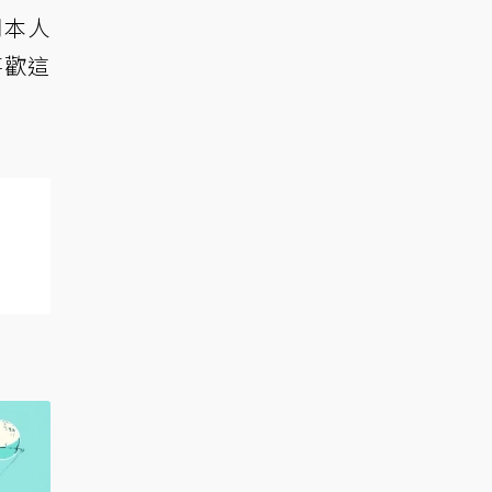
們本人
喜歡這