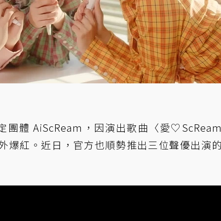
定團體 AiScReam，因演出歌曲〈愛♡ScRea
外爆紅。近日，官方也順勢推出三位聲優出演