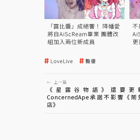
「露比醬」成絕響！ 降幡愛
不
將自AiScReam畢業 團體改
A
組加入兩位新成員
更
LoveLive
聲優
←
上一篇
《星露谷物語》還要更新
ConcernedApe承諾不影響《
店》