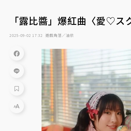
「露比醬」爆紅曲〈愛♡ス
2025-09-02 17:32
遊戲角落／油依