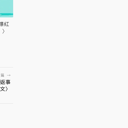
爆紅
！〉
一篇
→
お返事
文〉