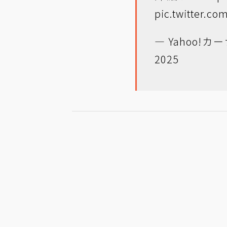
pic.twitter.
— Yahoo!カーナ
2025