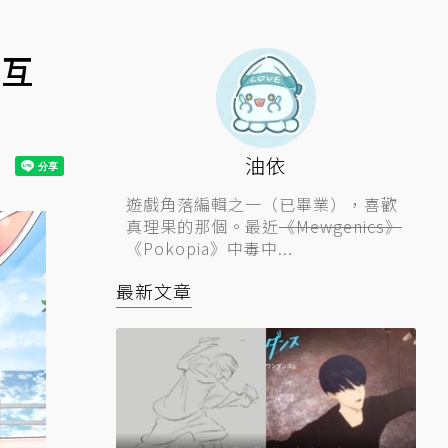
贈互
油依
遊戲角落編輯之一（已畢業），喜歡
真理果的那個。最近
《Mewgenics》
《Pokopia》中毒中...
最新文章