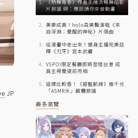
《熱舞青春》作者手繪流暢舞蹈影
片掀議 網：應該請你來做動畫
美夢成真！holo森美聲演唱《來
自深淵：覺醒的神秘》片頭曲
從漫畫中走出來！健身主播完美詮
釋《刃牙》宮本武藏
VSPO!限定餐廳即將登陸台港 成
員主視覺提前亮相
這樣比較香！《碧藍航線》推千元
「ASMR米」飯糰掀議
ve
JP
最多瀏覽