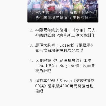
日V團體「深淵組」解散！因財務
惡化無法穩定營運 同步揭成員未
來去向
神隱兩年終於復活！《冰菓》同人
神繪師回歸 P站重新上傳大量創作
展現大胸襟！Coser扮《絕區零》
蕾米埃爾粉絲福利給好給滿
人妻除靈《打屁股驅魔師》出現
「梅川伊芙」Bug！這修了反而會
被負評吧
退款率99%！Steam《這款遊戲2
00鎂》營收破4000萬元開發者也
傻眼