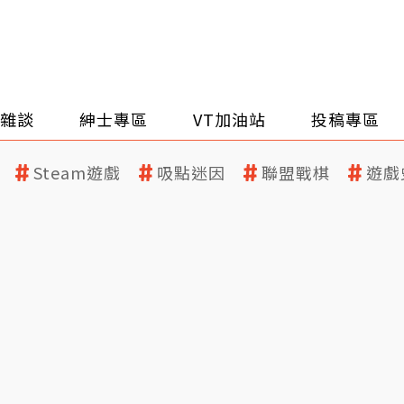
雜談
紳士專區
VT加油站
投稿專區
Steam遊戲
吸點迷因
聯盟戰棋
遊戲