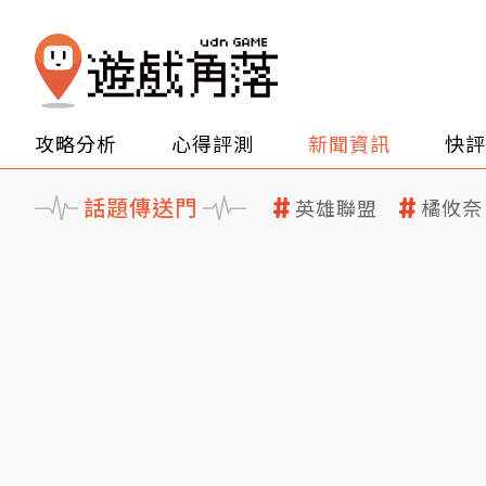
攻略分析
心得評測
新聞資訊
快評
話題傳送門
英雄聯盟
橘攸奈