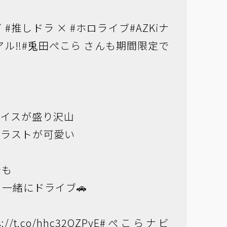
ビ
#推しドラ
×
#ホロライブ
#AZKiナ
アル‼
#兎田ぺこら
さんも期間限定で
ボイスが盛り沢山
イラストが可愛い
でも
一緒にドライブ🚗
s://t.co/hhc32QZPyE
#ぺこらナビ