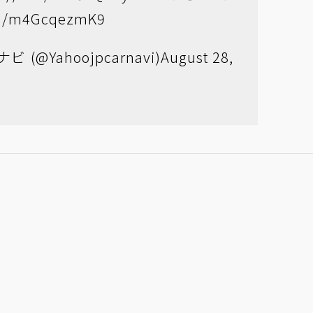
com/m4GcqezmK9
ビ (@Yahoojpcarnavi)
August 28,