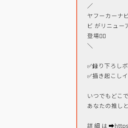
／
ヤフーカーナ
ビ
がリニュー
登場👯‍♀️
＼
✅録り下ろし
✅描き起こし
いつでもどこ
あなたの推しと
詳細は➡
http