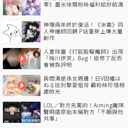
零》蕾米埃爾粉絲福利給好給滿
神隱兩年終於復活！《冰菓》同
人神繪師回歸 P站重新上傳大量
創作
人妻除靈《打屁股驅魔師》出現
「梅川伊芙」Bug！這修了反而
會被負評吧
房間滿是孫女周邊！日V因幡は
ねる送別摯愛祖母 籲粉絲珍惜相
處時光
LOL／對方先罵的！Aiming離隊
聲明還原始末稱對方「不願與他
共事」