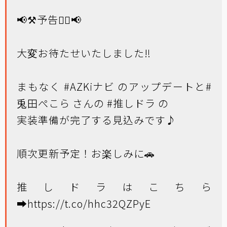
📢⚒️予告👯‍♀️📢
大変お待たせいたしました‼
まもなく
#AZKiナビ
のアップデートと
#
兎田ぺこら
さんの
#推しドラ
の
実装準備が完了する見込みです♪
順次更新予定！お楽しみに🚗
推しドラはこちら
➡
https://t.co/hhc32QZPyE