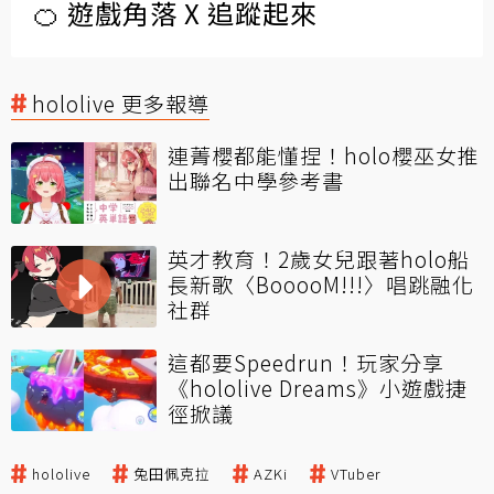
🍊 遊戲角落 X 追蹤起來
hololive 更多報導
連菁櫻都能懂捏！holo櫻巫女推
出聯名中學參考書
英才教育！2歲女兒跟著holo船
長新歌〈BooooM!!!〉唱跳融化
社群
這都要Speedrun！玩家分享
《hololive Dreams》小遊戲捷
徑掀議
hololive
兔田佩克拉
AZKi
VTuber