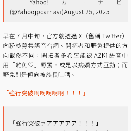
— Yahoo!カーナビ
(@Yahoojpcarnavi)
August 25, 2025
早在 7 月中旬，官方就透過 X（舊稱 Twitter）
向粉絲募集語音台詞。開拓者和野兔提供的方
向截然不同，開拓者多希望能被 AZKi 語音中
用「雜魚♡」辱罵，或是以病嬌方式互動；而
野兔則是傾向被族長吐嘈。
「強行突破啊啊啊啊啊！！！」
「強行突破ァアアアアア！！！」