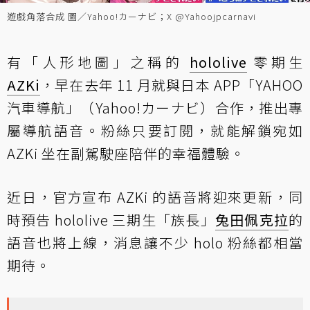
遊戲角落合成 圖／Yahoo!カーナビ；X @Yahoojpcarnavi
有「人形地圖」之稱的
hololive
零期生
AZKi
，早在去年 11 月就與日本 APP「YAHOO
汽車導航」（Yahoo!カーナビ）合作，推出專
屬導航語音。粉絲只要訂閱，就能解鎖宛如
AZKi 坐在副駕駛座陪伴的幸福體驗。
近日，官方宣布 AZKi 的語音將迎來更新，同
時預告 hololive 三期生「族長」
兔田佩克拉
的
語音也將上線，消息讓不少 holo 粉絲都相當
期待。