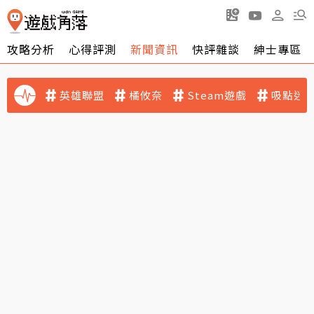
攻略分析
心得評測
新聞資訊
快評雜談
紳士專區
英雄聯盟
橘攸奈
Steam遊戲
吸點迷