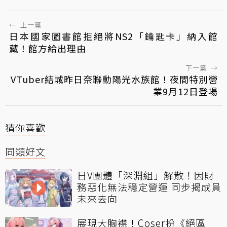
←
上一篇
日本國家圖書館拒絕將NS2「鑰匙卡」納入館
藏！館方給出理由
下一篇
→
VTuber結城昨日奈聯動陽光水族館！夜間特別營
業9月12日登場
猜你喜歡
同類好文
日V團體「深淵組」解散！因財
務惡化無法穩定營運 同步揭成員
未來去向
展現大胸襟！Coser扮《絕區