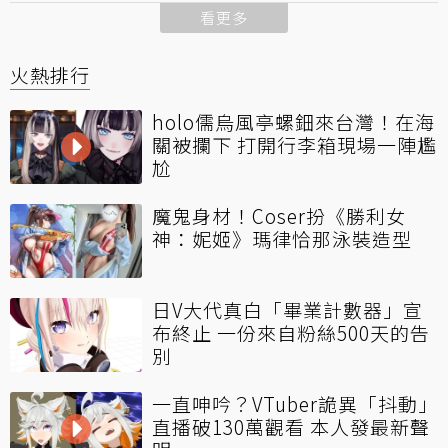
看更多
火熱排行
holo儒烏風亭螺鈿來台灣！在海
關被攔下 打開行李箱現場一陣尷
尬
魔鬼身材！Coser扮《勝利女
神：妮姬》瑪律恰那泳裝造型
日V大代真白「畢業計數器」宣
布終止 一份來自粉絲500天的告
別
一直呻吟？VTuber詭異「抖動」
直播破130萬觀看 本人發最新聲