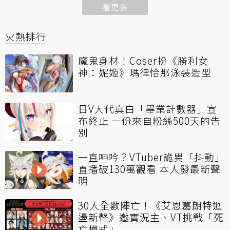
看更多
火熱排行
魔鬼身材！Coser扮《勝利女
神：妮姬》瑪律恰那泳裝造型
日V大代真白「畢業計數器」宣
布終止 一份來自粉絲500天的告
別
一直呻吟？VTuber詭異「抖動」
直播破130萬觀看 本人發最新聲
明
30人全數陣亡！《艾恩葛朗特迴
盪新聲》邀實況主、VT挑戰「死
亡模式」