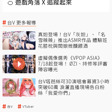
🍊 遊戲角落 X 追蹤起來
台V 更多報導
真妲登場！台V「灰妲」、「名
雪薇薇」推出ASMR作品 體驗班
花膝枕與闆娘微醺餵酒
虛擬偶像選秀《VPOP ASIA》
7/18起登場！ ØZI、持修等評審
陣容曝光
台V塔芭絲可3D演唱會募資3小時
突破60萬 淚灑直播現場告白粉
絲「我愛你們」
台V
VTuber