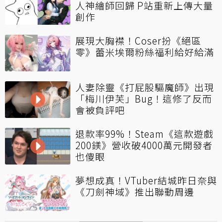
人神繪師回歸 P站重新上傳大量
創作
展現大胸襟！Coser扮《絕區
零》蕾米埃爾粉絲福利給好給滿
人妻除靈《打屁股驅魔師》出現
「梅川伊芙」Bug！這修了反而
會被負評吧
退款率99%！Steam《這款遊戲
200鎂》營收破4000萬元開發者
也傻眼
夢想成真！VTuber結城昨日奈與
《刀劍神域》推出聯動周邊