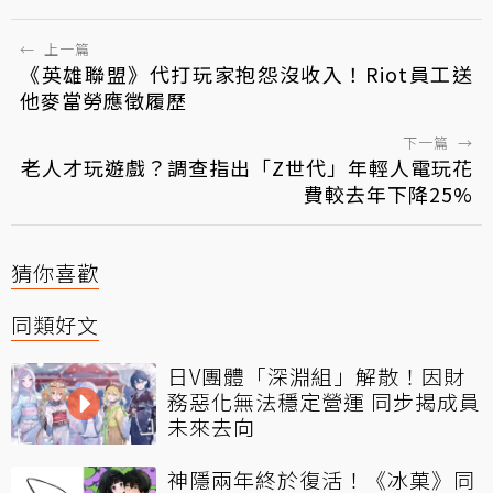
←
上一篇
《英雄聯盟》代打玩家抱怨沒收入！Riot員工送
他麥當勞應徵履歷
下一篇
→
老人才玩遊戲？調查指出「Z世代」年輕人電玩花
費較去年下降25%
猜你喜歡
同類好文
日V團體「深淵組」解散！因財
務惡化無法穩定營運 同步揭成員
未來去向
神隱兩年終於復活！《冰菓》同