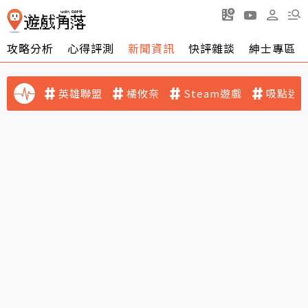
攻略分析
心得評測
新聞資訊
快評雜談
紳士專區
英雄聯盟
橘攸奈
Steam遊戲
吸點迷