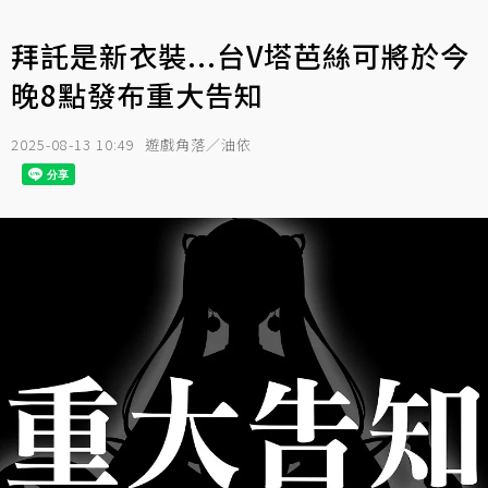
拜託是新衣裝...台V塔芭絲可將於今
晚8點發布重大告知
2025-08-13 10:49
遊戲角落／油依