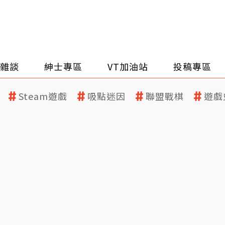
雜談
紳士專區
VT加油站
投稿專區
Steam遊戲
吸點迷因
聯盟戰棋
遊戲