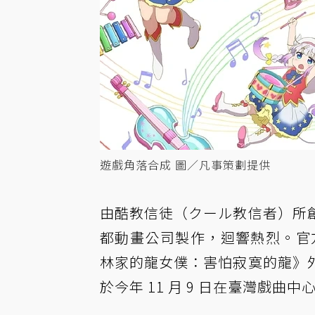
遊戲角落合成 圖／凡事策劃提供
由酷教信徒（クール教信者）所
都動畫公司製作，迴響熱烈。官方
林家的龍女僕：害怕寂寞的龍》
於今年 11 月 9 日在臺灣戲曲