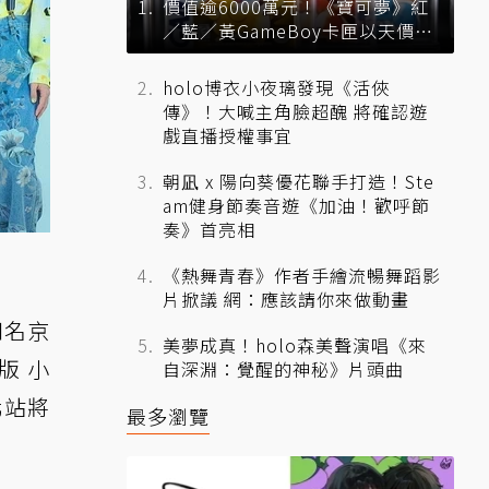
價值逾6000萬元！《寶可夢》紅
／藍／黃GameBoy卡匣以天價拍
賣售出
holo博衣小夜璃發現《活俠
傳》！大喊主角臉超醜 將確認遊
戲直播授權事宜
朝凪 x 陽向葵優花聯手打造！Ste
am健身節奏音遊《加油！歡呼節
奏》首亮相
《熱舞青春》作者手繪流暢舞蹈影
片掀議 網：應該請你來做動畫
知名京
美夢成真！holo森美聲演唱《來
版 小
自深淵：覺醒的神秘》片頭曲
北站將
最多瀏覽