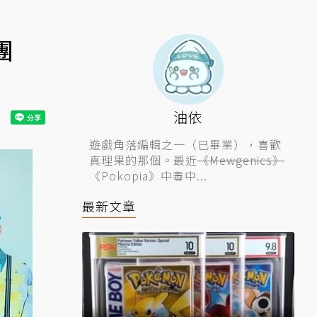
團
油依
遊戲角落編輯之一（已畢業），喜歡
真理果的那個。最近
《Mewgenics》
《Pokopia》中毒中...
最新文章