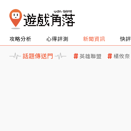
攻略分析
心得評測
新聞資訊
快評
話題傳送門
英雄聯盟
橘攸奈