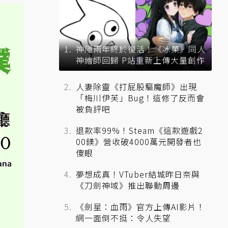
神隱兩年終於復活！《冰菓》同人
神繪師回歸 P站重新上傳大量創作
人妻除靈《打屁股驅魔師》出現
「梅川伊芙」Bug！這修了反而會
被負評吧
退款率99%！Steam《這款遊戲2
00鎂》營收破4000萬元開發者也
傻眼
夢想成真！VTuber結城昨日奈與
《刀劍神域》推出聯動周邊
《劍星：血雨》官方上傳AI影片！
網一面倒不挺：令人失望