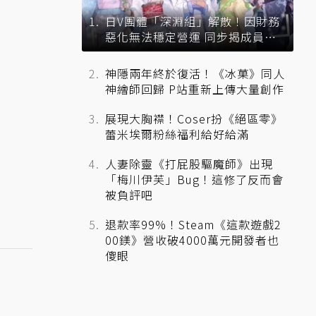
日V團體「深淵組」解散！因財務
惡化無法穩定營運 同步揭成員未
來去向
神隱兩年終於復活！《冰菓》同人
神繪師回歸 P站重新上傳大量創作
展現大胸襟！Coser扮《絕區零》
蕾米埃爾粉絲福利給好給滿
人妻除靈《打屁股驅魔師》出現
「梅川伊芙」Bug！這修了反而會
被負評吧
退款率99%！Steam《這款遊戲2
00鎂》營收破4000萬元開發者也
傻眼