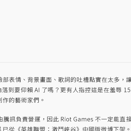
臉部表情、背景畫面、歌詞的吐槽點實在太多，
已經淪落到要仰賴 AI 了嗎？更有人指控這是在羞辱 15
創作的藝術家們。
訊負責營運，因此 Riot Games 不一定能直
片已從《英雄聯盟：激鬥峽谷》中國版微博下架