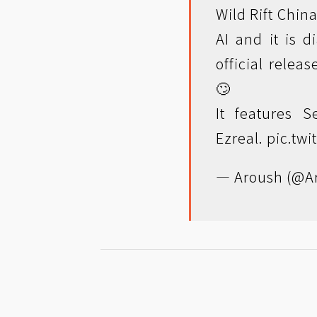
Wild Rift Chin
AI and it is d
official relea
🙄
It features S
Ezreal.
pic.twi
— Aroush (@A