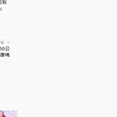
盟戰
s
一篇
→
50公
康嗎