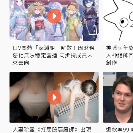
日V團體「深淵組」解散！因財務
神隱兩年
惡化無法穩定營運 同步揭成員未
人神繪師回
來去向
創作
人妻除靈《打屁股驅魔師》出現
退款率99