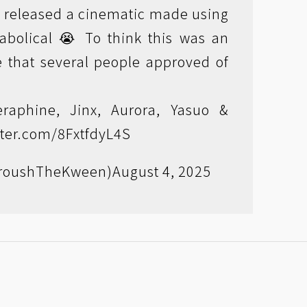
a released a cinematic made using
iabolical 😭 To think this was an
se that several people approved of
eraphine, Jinx, Aurora, Yasuo &
tter.com/8FxtfdyL4S
roushTheKween)
August 4, 2025