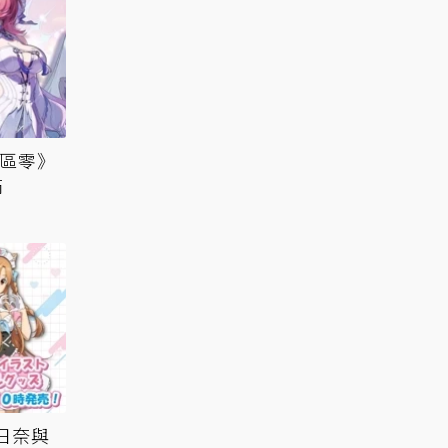
絕區零》
滿
昨日奈與