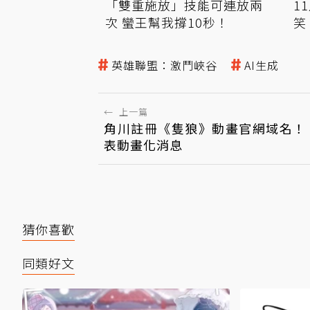
「雙重施放」技能可連放兩
1
次 蠻王幫我撐10秒！
笑
英雄聯盟：激鬥峽谷
AI生成
←
上一篇
角川註冊《隻狼》動畫官網域名！
表動畫化消息
猜你喜歡
同類好文