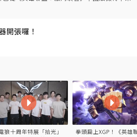
伺服器開張囉！
電狼十周年特展「拾光」
拳頭扁上XGP！《英雄