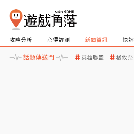
攻略分析
心得評測
新聞資訊
快評
話題傳送門
英雄聯盟
橘攸奈