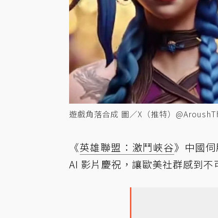
遊戲角落合成 圖／X（推特）@AroushTh
《
英雄聯盟：激鬥峽谷
》中國伺
AI 影片慶祝，讓歐美社群感到不