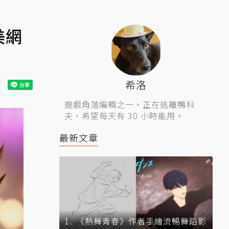
美網
希洛
遊戲角落編輯之一，正在逃離鴨科
夫，希望每天有 30 小時能用。
最新文章
《熱舞青春》作者手繪流暢舞蹈影