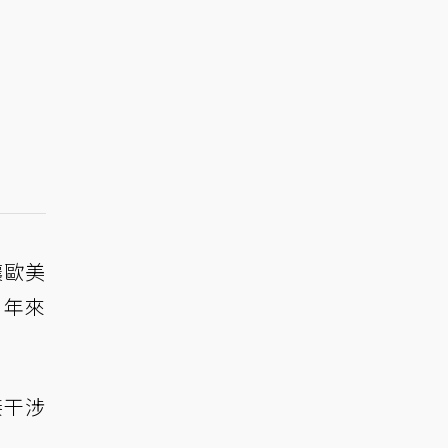
讓歐美
 年來
接干涉
。