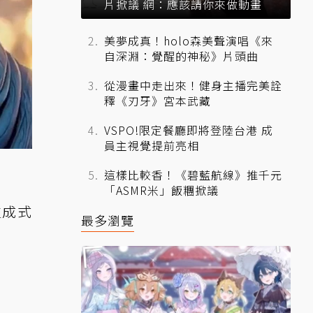
片掀議 網：應該請你來做動畫
美夢成真！holo森美聲演唱《來
自深淵：覺醒的神秘》片頭曲
從漫畫中走出來！健身主播完美詮
釋《刃牙》宮本武藏
VSPO!限定餐廳即將登陸台港 成
員主視覺提前亮相
這樣比較香！《碧藍航線》推千元
「ASMR米」飯糰掀議
生成式
最多瀏覽