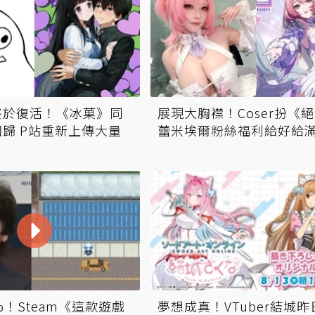
終於復活！《冰菓》同
展現大胸襟！Coser扮《
歸 P站重新上傳大量
蕾米埃爾粉絲福利給好給
%！Steam《這款遊戲
夢想成真！VTuber結城