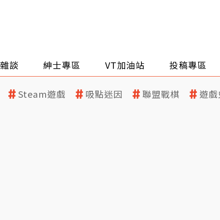
雜談
紳士專區
VT加油站
投稿專區
Steam遊戲
吸點迷因
聯盟戰棋
遊戲