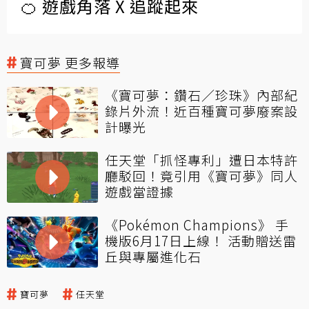
🍊 遊戲角落 X 追蹤起來
寶可夢 更多報導
《寶可夢：鑽石／珍珠》內部紀
錄片外流！近百種寶可夢廢案設
計曝光
任天堂「抓怪專利」遭日本特許
廳駁回！竟引用《寶可夢》同人
遊戲當證據
《Pokémon Champions》 手
機版6月17日上線！ 活動贈送雷
丘與專屬進化石
寶可夢
任天堂