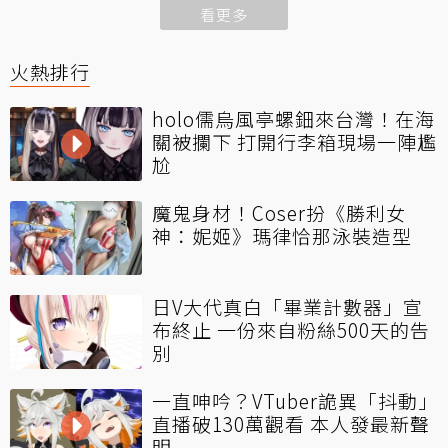
看更多
火熱排行
holo儒烏風亭螺鈿來台灣！在海
關被攔下 打開行李箱現場一陣尷
尬
魔鬼身材！Coser扮《勝利女
神：妮姬》瑪律恰那泳裝造型
日V大代真白「畢業計數器」宣
布終止 一份來自粉絲500天的告
別
一直呻吟？VTuber詭異「抖動」
直播破130萬觀看 本人發最新聲
明