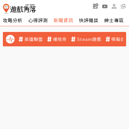
攻略分析
心得評測
新聞資訊
快評雜談
紳士專區
英雄聯盟
橘攸奈
Steam遊戲
吸點迷