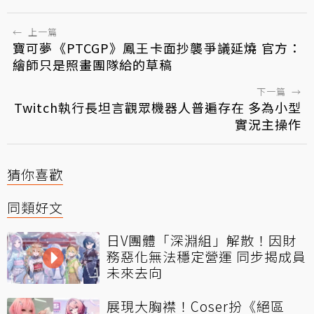
←
上一篇
寶可夢《PTCGP》鳳王卡面抄襲爭議延燒 官方：
繪師只是照畫團隊給的草稿
下一篇
→
Twitch執行長坦言觀眾機器人普遍存在 多為小型
實況主操作
猜你喜歡
同類好文
日V團體「深淵組」解散！因財
務惡化無法穩定營運 同步揭成員
未來去向
展現大胸襟！Coser扮《絕區