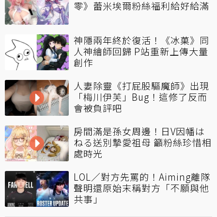
零》蕾米埃爾粉絲福利給好給滿
神隱兩年終於復活！《冰菓》同
人神繪師回歸 P站重新上傳大量
創作
人妻除靈《打屁股驅魔師》出現
「梅川伊芙」Bug！這修了反而
會被負評吧
房間滿是孫女周邊！日V因幡は
ねる送別摯愛祖母 籲粉絲珍惜相
處時光
LOL／對方先罵的！Aiming離隊
聲明還原始末稱對方「不願與他
共事」