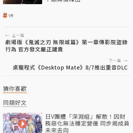
VR
←
上一篇
劇場版《鬼滅之刃 無限城篇》第一章傳影院盜錄
行為 官方發文嚴正譴責
下一篇
→
桌寵程式《Desktop Mate》8/7推出重音DLC
猜你喜歡
同類好文
日V團體「深淵組」解散！因財
務惡化無法穩定營運 同步揭成員
未來去向