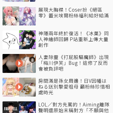
展現大胸襟！Coser扮《絕區
零》蕾米埃爾粉絲福利給好給滿
神隱兩年終於復活！《冰菓》同
人神繪師回歸 P站重新上傳大量
創作
人妻除靈《打屁股驅魔師》出現
「梅川伊芙」Bug！這修了反而
會被負評吧
房間滿是孫女周邊！日V因幡は
ねる送別摯愛祖母 籲粉絲珍惜相
處時光
LOL／對方先罵的！Aiming離隊
聲明還原始末稱對方「不願與他