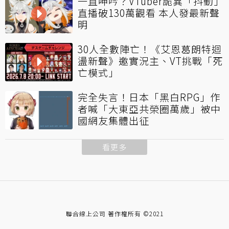
一直呻吟？VTuber詭異「抖動」
直播破130萬觀看 本人發最新聲
明
30人全數陣亡！《艾恩葛朗特迴
盪新聲》邀實況主、VT挑戰「死
亡模式」
完全失言！日本「黑白RPG」作
者喊「大東亞共榮圈萬歲」被中
國網友集體出征
看更多
聯合線上公司 著作權所有 ©2021