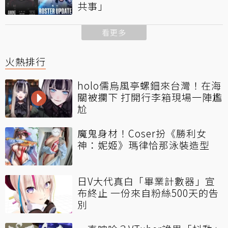
共事」
看更多
火熱排行
holo儒烏風亭螺鈿來台灣！在海
關被攔下 打開行李箱現場一陣尷
尬
魔鬼身材！Coser扮《勝利女
神：妮姬》瑪律恰那泳裝造型
日V大代真白「畢業計數器」宣
布終止 一份來自粉絲500天的告
別