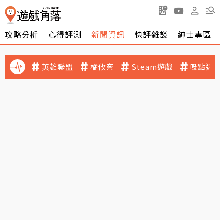
攻略分析
心得評測
新聞資訊
快評雜談
紳士專區
英雄聯盟
橘攸奈
Steam遊戲
吸點迷