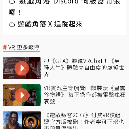
🍊 遊戲角落 Discord 伺服器開張
囉！
🍊 遊戲角落 X 追蹤起來
VR 更多報導
把《GTA》搬進VRChat！《另一
種人生》體驗高自由度的虛擬世
界
VR實況主穿觸覺回饋裝玩《星露
谷物語》 每下操作都被電擊瘋狂
哀號
《電馭叛客2077》付費VR模組
遭官方版權砲！作者寧可下架也
不願無償釋出