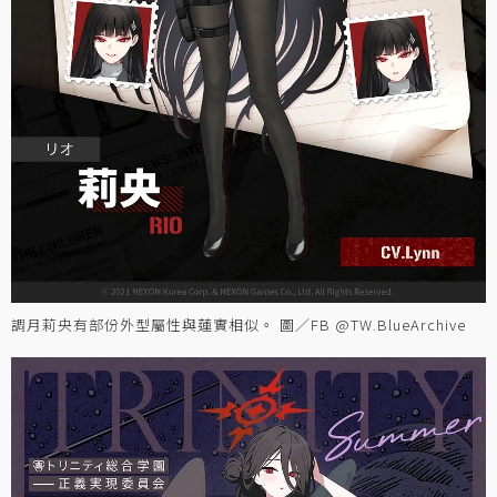
調月莉央有部份外型屬性與蓮實相似。 圖／FB @TW.BlueArchive