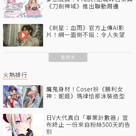
《刀劍神域》推出聯動周邊
《劍星：血雨》官方上傳AI影
片！網一面倒不挺：令人失望
看更多
火熱排行
魔鬼身材！Coser扮《勝利女
神：妮姬》瑪律恰那泳裝造型
日V大代真白「畢業計數器」宣
布終止 一份來自粉絲500天的告
別