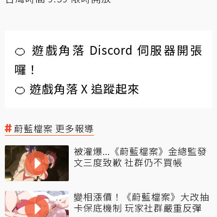
🍊 遊戲角落 Discord 伺服器開張
囉！
🍊 遊戲角落 X 追蹤起來
蔚藍檔案 更多報導
被灌爆...《蔚藍檔案》金總監發
文三度致歉 社群仍不買帳
變相漲價！《蔚藍檔案》大改抽
卡保底機制 玩家社群嚴重反彈