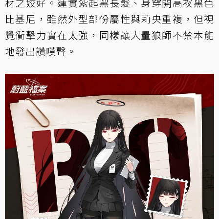
材之姣好。蓮實紮起黑長髮、身穿開高衩黑色
比基尼，雖然外型部份屬性與莉央重複，但視
覺衝擊力實在太強，同樣讓大量狼師不禁本能
地發出讚嘆聲。