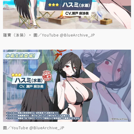
蓮實（泳裝）。 圖／YouTube @BlueArchive_JP
圖／YouTube @BlueArchive_JP