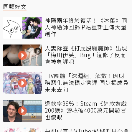
同類好文
神隱兩年終於復活！《冰菓》同
人神繪師回歸 P站重新上傳大量
創作
人妻除靈《打屁股驅魔師》出現
「梅川伊芙」Bug！這修了反而
會被負評吧
日V團體「深淵組」解散！因財
務惡化無法穩定營運 同步揭成員
未來去向
退款率99%！Steam《這款遊戲
200鎂》營收破4000萬元開發者
也傻眼
夢想成真！VTuber結城昨日奈與