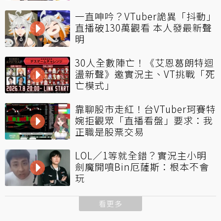
一直呻吟？VTuber詭異「抖動」
直播破130萬觀看 本人發最新聲
明
30人全數陣亡！《艾恩葛朗特迴
盪新聲》邀實況主、VT挑戰「死
亡模式」
靠聊股市走紅！台VTuber珂賽特
婉拒觀眾「直播看盤」要求：我
正職是股票交易
LOL／1等就全錯？實況主小明
劍魔開噴Bin厄薩斯：根本不會
玩
看更多