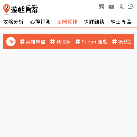
攻略分析
心得評測
新聞資訊
快評雜談
紳士專區
英雄聯盟
橘攸奈
Steam遊戲
吸點迷