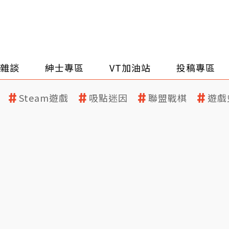
雜談
紳士專區
VT加油站
投稿專區
Steam遊戲
吸點迷因
聯盟戰棋
遊戲