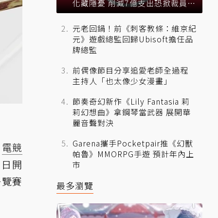
化藏隱憂 削減7億支出恐掀裁員風
暴？
元老回鍋！前《刺客教條：維京紀
元》遊戲總監回歸Ubisoft擔任品
牌總監
前偶像節目分享追愛老師全過程
主持人「也太像少女漫畫」
節奏奇幻新作《Lily Fantasia 莉
莉幻想曲》拿鋼琴當武器 展開華
麗音聲對決
Garena攜手Pocketpair推《幻獸
5
電競
帕魯》MMORPG手遊 預計年內上
 日開
市
一覽賽
最多瀏覽