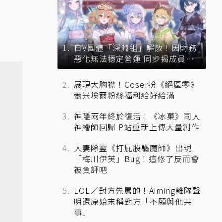
日V團體「深淵組」解散！因財務
惡化無法穩定營運 同步揭成員未
來去向
展現大胸襟！Coser扮《絕區零》
蕾米埃爾粉絲福利給好給滿
神隱兩年終於復活！《冰菓》同人
神繪師回歸 P站重新上傳大量創作
人妻除靈《打屁股驅魔師》出現
「梅川伊芙」Bug！這修了反而會
被負評吧
LOL／對方先罵的！Aiming離隊聲
明還原始末稱對方「不願與他共
事」