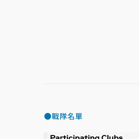
●戰隊名單