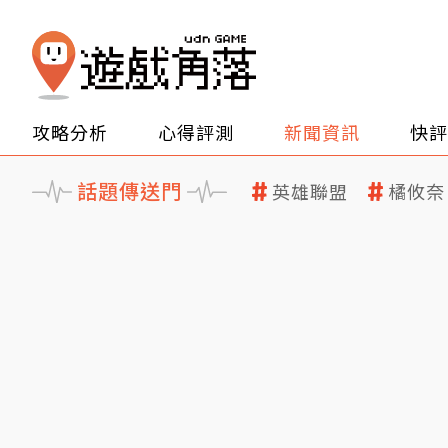
攻略分析
心得評測
新聞資訊
快評
話題傳送門
英雄聯盟
橘攸奈