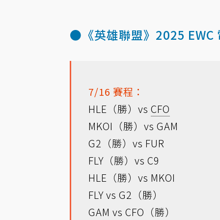
●《英雄聯盟》2025 EW
7/16 賽程：
HLE（勝）vs
CFO
MKOI（勝）vs GAM
G2（勝）vs FUR
FLY（勝）vs C9
HLE（勝）vs MKOI
FLY vs G2（勝）
GAM vs CFO（勝）