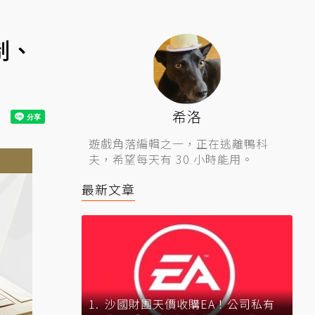
制、
希洛
遊戲角落編輯之一，正在逃離鴨科
夫，希望每天有 30 小時能用。
最新文章
沙國財團天價收購EA！公司私有