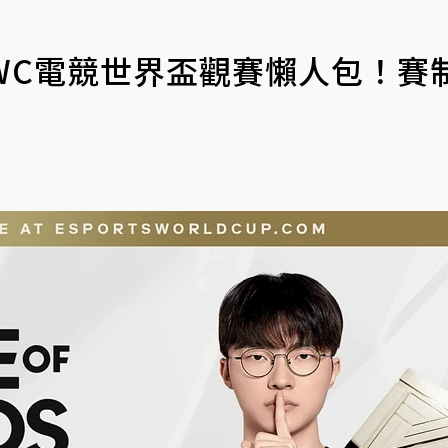
 EWC電競世界盃觀賽懶人包！賽