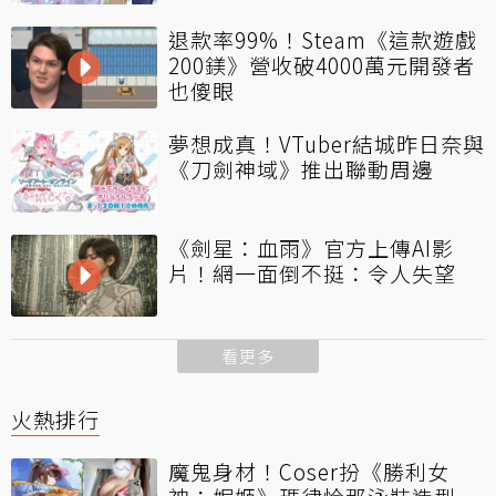
退款率99%！Steam《這款遊戲
200鎂》營收破4000萬元開發者
也傻眼
夢想成真！VTuber結城昨日奈與
《刀劍神域》推出聯動周邊
《劍星：血雨》官方上傳AI影
片！網一面倒不挺：令人失望
看更多
火熱排行
魔鬼身材！Coser扮《勝利女