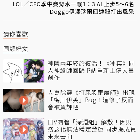
LOL／CFO季中賽背水一戰1：3 AL止步5～6名
Doggo伊澤瑞爾四連殺打出風采
猜你喜歡
同類好文
神隱兩年終於復活！《冰菓》同
人神繪師回歸 P站重新上傳大量
創作
人妻除靈《打屁股驅魔師》出現
「梅川伊芙」Bug！這修了反而
會被負評吧
日V團體「深淵組」解散！因財
務惡化無法穩定營運 同步揭成員
未來去向