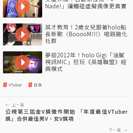
Nade!」讓觸碰虛擬偶像更真實
英才教育！2歲女兒跟著holo船
長新歌〈BooooM!!!〉唱跳融化
社群
夢迴2012年！holo Gigi「油膩
視訊MIC」狂玩《英雄聯盟》經
典模式
VTuber
日本
←
上一篇
公視第三屆金V獎徵件開始 「年度最佳VTuber
獎」合併最佳男V、女V獎項
下一篇
→