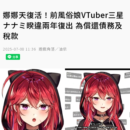
娜娜天復活！前風俗娘VTuber三星
ナナミ睽違兩年復出 為償還債務及
稅款
2025-07-08 11:36
遊戲角落／油依