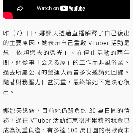
昨（7）日，娜娜天透過直播解釋了自己復出
的主要原因，她表示自己重啟 VTuber 活動是
想「依賴過去的榮光」。在停止活動的兩年
間，她從事「会える屋」的工作而非風俗業。
過去所屬公司的營運人員曾多次邀請她回歸。
隨著財務壓力日益沉重，最終讓她下定決心復
出。
娜娜天透露，目前她仍背負約 30 萬日圓的債
務，過往 VTuber 活動結束後所累積的稅金已
成為沉重負擔，有多達 100 萬日圓的稅款尚未