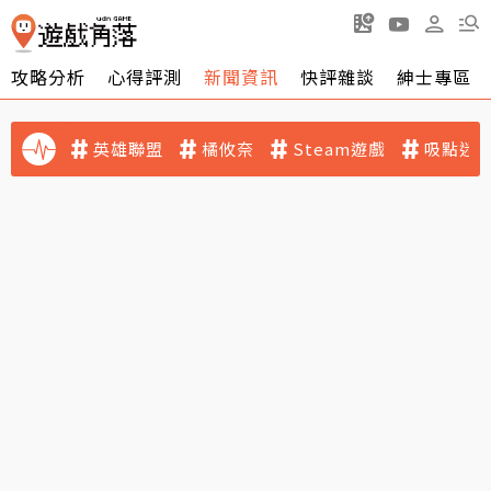
攻略分析
心得評測
新聞資訊
快評雜談
紳士專區
英雄聯盟
橘攸奈
Steam遊戲
吸點迷