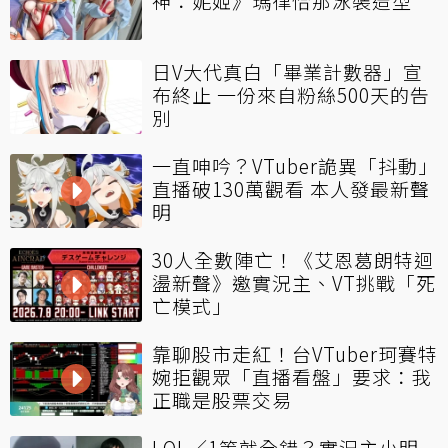
神：妮姬》瑪律恰那泳裝造型
日V大代真白「畢業計數器」宣
布終止 一份來自粉絲500天的告
別
一直呻吟？VTuber詭異「抖動」
直播破130萬觀看 本人發最新聲
明
30人全數陣亡！《艾恩葛朗特迴
盪新聲》邀實況主、VT挑戰「死
亡模式」
靠聊股市走紅！台VTuber珂賽特
婉拒觀眾「直播看盤」要求：我
正職是股票交易
LOL／1等就全錯？實況主小明