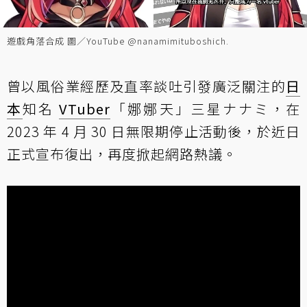
遊戲角落合成 圖／YouTube @nanamimituboshich.
曾以風俗業經歷及直率談吐引發廣泛關注的
日
本
知名
VTuber
「娜娜天」三星ナナミ，在
2023 年 4 月 30 日無限期停止活動後，於近日
正式宣布復出，再度掀起網路熱議。