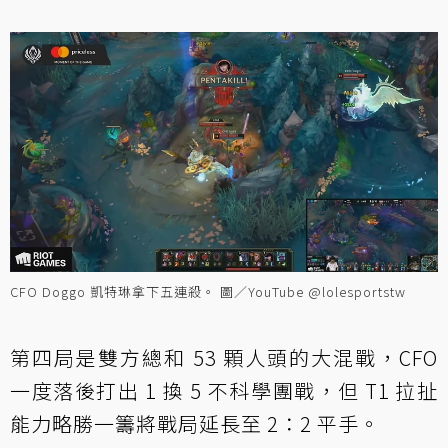
CFO Doggo 凱特琳拿下五連殺。 圖／YouTube @lolesportstw
第四局是雙方總和 53 顆人頭的大混戰，CFO
一度落後打出 1 換 5 不科學團戰，但 T1 拉扯
能力略勝一籌將戰局延長至 2：2 平手。