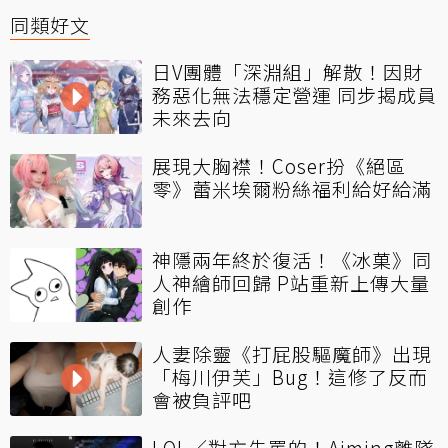
同類好文
日V團體「深淵組」解散！因財
務惡化無法穩定營運 同步揭成員
未來去向
展現大胸襟！Coser扮《絕區
零》蕾米埃爾粉絲福利給好給滿
神隱兩年終於復活！《冰菓》同
人神繪師回歸 P站重新上傳大量
創作
人妻除靈《打屁股驅魔師》出現
「梅川伊芙」Bug！這修了反而
會被負評吧
LOL／對方先罵的！Aiming離隊