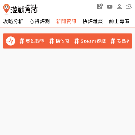
攻略分析
心得評測
新聞資訊
快評雜談
紳士專區
英雄聯盟
橘攸奈
Steam遊戲
吸點迷