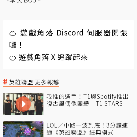
🍊 遊戲角落 Discord 伺服器開張
囉！
🍊 遊戲角落 X 追蹤起來
英雄聯盟 更多報導
我推的選手！T1與Spotify推出
復古風偶像團體「T1 STARS」
LOL／中路一波到底！3分鐘速
通《英雄聯盟》經典模式