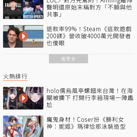
聲明還原始末稱對方「不願與他
共事」
退款率99%！Steam《這款遊戲
200鎂》營收破4000萬元開發者
也傻眼
看更多
火熱排行
holo儒烏風亭螺鈿來台灣！在海
關被攔下 打開行李箱現場一陣尷
尬
魔鬼身材！Coser扮《勝利女
神：妮姬》瑪律恰那泳裝造型