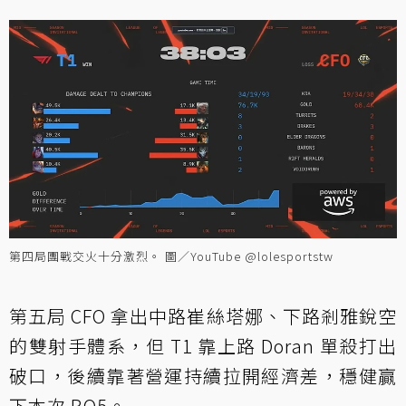
第四局團戰交火十分激烈。 圖／YouTube @lolesportstw
第五局 CFO 拿出中路崔絲塔娜、下路剎雅銳空
的雙射手體系，但 T1 靠上路 Doran 單殺打出
破口，後續靠著營運持續拉開經濟差，穩健贏
下本次 BO5。