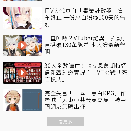
日V大代真白「畢業計數器」宣
布終止 一份來自粉絲500天的告
別
一直呻吟？VTuber詭異「抖動」
直播破130萬觀看 本人發最新聲
明
30人全數陣亡！《艾恩葛朗特迴
盪新聲》邀實況主、VT挑戰「死
亡模式」
完全失言！日本「黑白RPG」作
者喊「大東亞共榮圈萬歲」被中
國網友集體出征
看更多