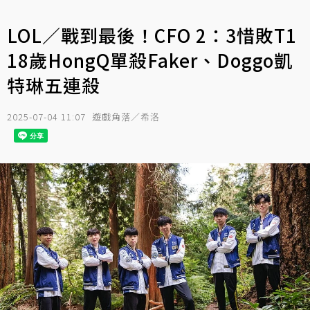
LOL／戰到最後！CFO 2：3惜敗T1
18歲HongQ單殺Faker、Doggo凱
特琳五連殺
2025-07-04 11:07
遊戲角落／希洛