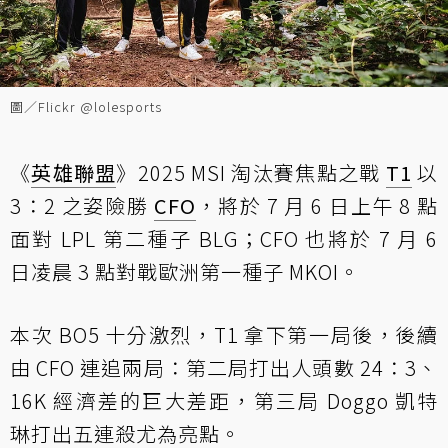
圖／Flickr @lolesports
《
英雄聯盟
》2025 MSI 淘汰賽焦點之戰
T1
以
3：2 之姿險勝
CFO
，將於 7 月 6 日上午 8 點
面對 LPL 第二種子 BLG；CFO 也將於 7 月 6
日凌晨 3 點對戰歐洲第一種子 MKOI。
本次 BO5 十分激烈，T1 拿下第一局後，後續
由 CFO 連追兩局：第二局打出人頭數 24：3、
16K 經濟差的巨大差距，第三局 Doggo 凱特
琳打出五連殺尤為亮點。