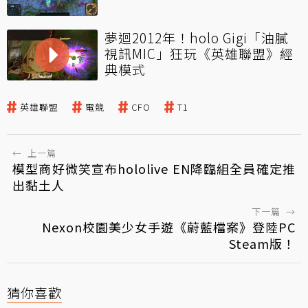
夢迴2012年！holo Gigi「油膩
視訊MIC」狂玩《英雄聯盟》經
典模式
英雄聯盟
電競
CFO
T1
←
上一篇
模型商好微笑宣布hololive EN降臨組全員確定推
出黏土人
下一篇
→
Nexon校園美少女手遊《蔚藍檔案》登陸PC
Steam版！
猜你喜歡