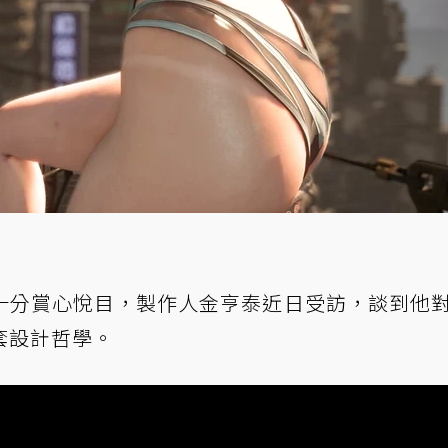
十分賞心悅目，製作人金亨泰近日受訪，談到他
套設計哲學。