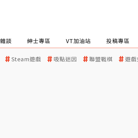
雜談
紳士專區
VT加油站
投稿專區
Steam遊戲
吸點迷因
聯盟戰棋
遊戲