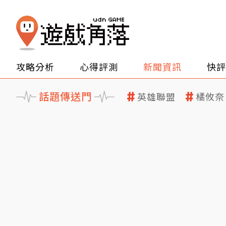
攻略分析
心得評測
新聞資訊
快評
話題傳送門
英雄聯盟
橘攸奈