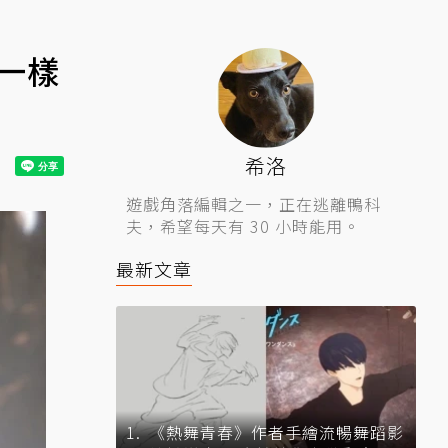
一樣
希洛
遊戲角落編輯之一，正在逃離鴨科
夫，希望每天有 30 小時能用。
最新文章
《熱舞青春》作者手繪流暢舞蹈影