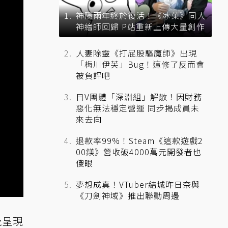
神隱兩年終於復活！《冰菓》同人
神繪師回歸 P站重新上傳大量創作
人妻除靈《打屁股驅魔師》出現
「梅川伊芙」Bug！這修了反而會
被負評吧
日V團體「深淵組」解散！因財務
惡化無法穩定營運 同步揭成員未
來去向
退款率99%！Steam《這款遊戲2
00鎂》營收破4000萬元開發者也
傻眼
夢想成真！VTuber結城昨日奈與
《刀劍神域》推出聯動周邊
覺呈現