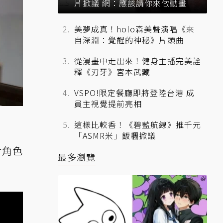
片掀議 網：應該請你來做動畫
美夢成真！holo森美聲演唱《來
自深淵：覺醒的神秘》片頭曲
從漫畫中走出來！健身主播完美詮
釋《刃牙》宮本武藏
VSPO!限定餐廳即將登陸台港 成
員主視覺提前亮相
這樣比較香！《碧藍航線》推千元
「ASMR米」飯糰掀議
對角色
最多瀏覽