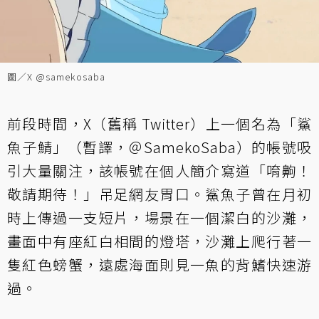
圖／X @samekosaba
前段時間，X（舊稱 Twitter）上一個名為「鯊
魚子鯖」（暫譯，＠SamekoSaba）的帳號吸
引大量關注，該帳號在個人簡介寫道「唷齁！
敬請期待！」吊足網友胃口。鯊魚子曾在月初
時上傳過一支短片，場景在一個潔白的沙灘，
畫面中有座紅白相間的燈塔，沙灘上爬行著一
隻紅色螃蟹，遠處海面則見一魚的背鰭快速游
過。