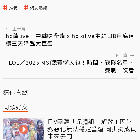
推特
網友熱議
←
上一篇
ho龍live！中職味全龍 x hololive主題日8月底連
續三天降臨大巨蛋
下一篇
→
LOL／2025 MSI觀賽懶人包！時間、戰隊名單、
賽制一次看
猜你喜歡
同類好文
日V團體「深淵組」解散！因財
務惡化無法穩定營運 同步揭成員
未來去向