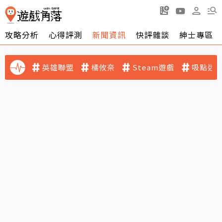
攻略分析
心得評測
新聞資訊
快評雜談
紳士專區
英雄聯盟
橘攸奈
Steam遊戲
吸點迷