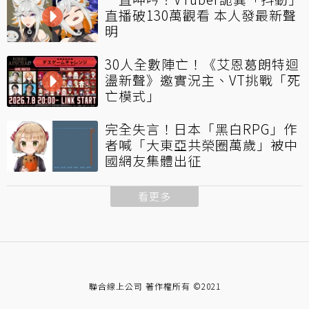
直播破130萬觀看 本人發最新聲
明
30人全數陣亡！《艾恩葛朗特迴
盪新聲》邀實況主、VT挑戰「死
亡模式」
完全失言！日本「黑白RPG」作
者喊「大東亞共榮圈萬歲」被中
國網友集體出征
看更多
聯合線上公司 著作權所有 ©2021