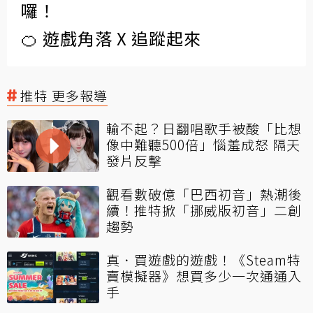
囉！
🍊 遊戲角落 X 追蹤起來
推特 更多報導
輸不起？日翻唱歌手被酸「比想
像中難聽500倍」惱羞成怒 隔天
發片反擊
觀看數破億「巴西初音」熱潮後
續！推特掀「挪威版初音」二創
趨勢
真．買遊戲的遊戲！《Steam特
賣模擬器》想買多少一次通通入
手