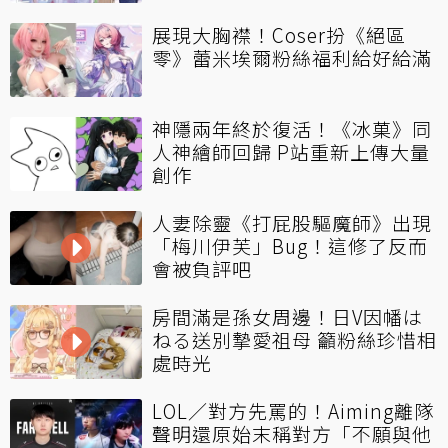
展現大胸襟！Coser扮《絕區
零》蕾米埃爾粉絲福利給好給滿
神隱兩年終於復活！《冰菓》同
人神繪師回歸 P站重新上傳大量
創作
人妻除靈《打屁股驅魔師》出現
「梅川伊芙」Bug！這修了反而
會被負評吧
房間滿是孫女周邊！日V因幡は
ねる送別摯愛祖母 籲粉絲珍惜相
處時光
LOL／對方先罵的！Aiming離隊
聲明還原始末稱對方「不願與他