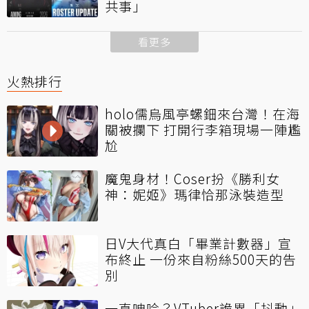
共事」
看更多
火熱排行
holo儒烏風亭螺鈿來台灣！在海
關被攔下 打開行李箱現場一陣尷
尬
魔鬼身材！Coser扮《勝利女
神：妮姬》瑪律恰那泳裝造型
日V大代真白「畢業計數器」宣
布終止 一份來自粉絲500天的告
別
一直呻吟？VTuber詭異「抖動」