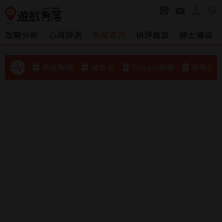
攻略分析
心得評測
新聞資訊
快評雜談
紳士專區
英雄聯盟
橘攸奈
Steam遊戲
吸點迷