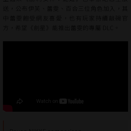
送，公布伊芙、蕾雯、百合三位角色加入，其
中蕾雯飽受網友喜愛，也有玩家持續敲碗官
方，希望《劍星》能推出蕾雯的專屬 DLC。