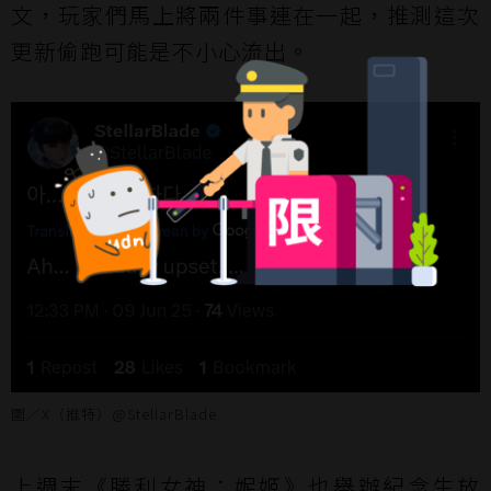
文，玩家們馬上將兩件事連在一起，推測這次
更新偷跑可能是不小心流出。
圖／X（推特）@StellarBlade
上週末《勝利女神：妮姬》也舉辦紀念生放