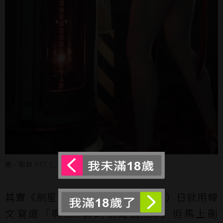
圖／取自 PTT C_Chat 板
其實《劍星》官方 X（推特）昨（9）日就用韓
文寫道「啊......真的很難過......」但馬上刪