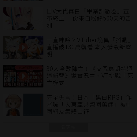
日V大代真白「畢業計數器」宣
布終止 一份來自粉絲500天的告
別
一直呻吟？VTuber詭異「抖動」
直播破130萬觀看 本人發最新聲
明
30人全數陣亡！《艾恩葛朗特迴
盪新聲》邀實況主、VT挑戰「死
亡模式」
完全失言！日本「黑白RPG」作
者喊「大東亞共榮圈萬歲」被中
國網友集體出征
看更多