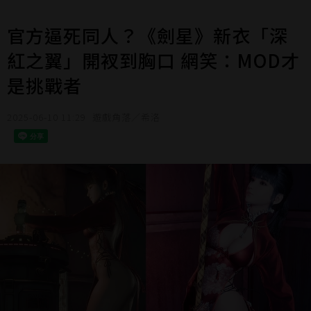
官方逼死同人？《劍星》新衣「深
紅之翼」開衩到胸口 網笑：MOD才
是挑戰者
2025-06-10 11:29
遊戲角落／希洛