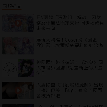
同類好文
日V團體「深淵組」解散！因財
務惡化無法穩定營運 同步揭成員
未來去向
展現大胸襟！Coser扮《絕區
零》蕾米埃爾粉絲福利給好給滿
神隱兩年終於復活！《冰菓》同
人神繪師回歸 P站重新上傳大量
創作
人妻除靈《打屁股驅魔師》出現
「梅川伊芙」Bug！這修了反而
會被負評吧
LOL／對方先罵的！Aiming離隊