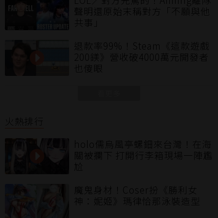
聲明還原始末稱對方「不願與他
共事」
退款率99%！Steam《這款遊戲
200鎂》營收破4000萬元開發者
也傻眼
看更多
火熱排行
holo儒烏風亭螺鈿來台灣！在海
關被攔下 打開行李箱現場一陣尷
尬
魔鬼身材！Coser扮《勝利女
神：妮姬》瑪律恰那泳裝造型