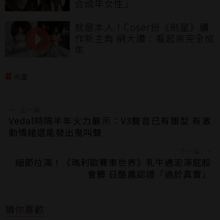
合成年女性」
就是本人！Coser扮《劍星》續
作新主角 網大讚：看起來完全成
年
劍星
←
上一篇
Vedal時隔半年火力展示：V3聲音已有雛型 有激
動情緒還能發出鬼叫聲
下一篇
→
細節拉滿！《瑪利歐賽車世界》乳牛遇泥濘屁股
會髒 日酪農認證「過於真實」
猜你喜歡