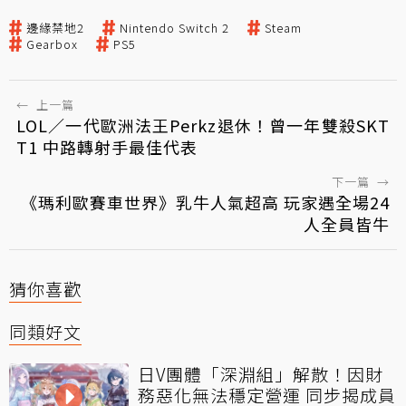
邊緣禁地2
Nintendo Switch 2
Steam
Gearbox
PS5
←
上一篇
LOL／一代歐洲法王Perkz退休！曾一年雙殺SKT
T1 中路轉射手最佳代表
下一篇
→
《瑪利歐賽車世界》乳牛人氣超高 玩家遇全場24
人全員皆牛
猜你喜歡
同類好文
日V團體「深淵組」解散！因財
務惡化無法穩定營運 同步揭成員