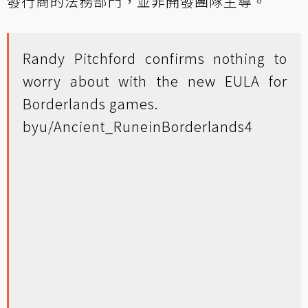
發行商的法務部門，並非開發團隊主導。
Randy Pitchford confirms nothing to
worry about with the new EULA for
Borderlands games.
by
u/Ancient_Rune
in
Borderlands4