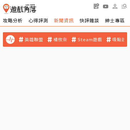
攻略分析
心得評測
新聞資訊
快評雜談
紳士專區
英雄聯盟
橘攸奈
Steam遊戲
吸點迷