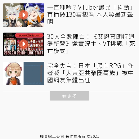
一直呻吟？VTuber詭異「抖動」
直播破130萬觀看 本人發最新聲
明
30人全數陣亡！《艾恩葛朗特迴
盪新聲》邀實況主、VT挑戰「死
亡模式」
完全失言！日本「黑白RPG」作
者喊「大東亞共榮圈萬歲」被中
國網友集體出征
看更多
聯合線上公司 著作權所有 ©2021