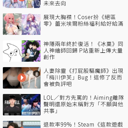
未來去向
展現大胸襟！Coser扮《絕區
零》蕾米埃爾粉絲福利給好給滿
神隱兩年終於復活！《冰菓》同
人神繪師回歸 P站重新上傳大量
創作
人妻除靈《打屁股驅魔師》出現
「梅川伊芙」Bug！這修了反而
會被負評吧
LOL／對方先罵的！Aiming離隊
聲明還原始末稱對方「不願與他
共事」
退款率99%！Steam《這款遊戲