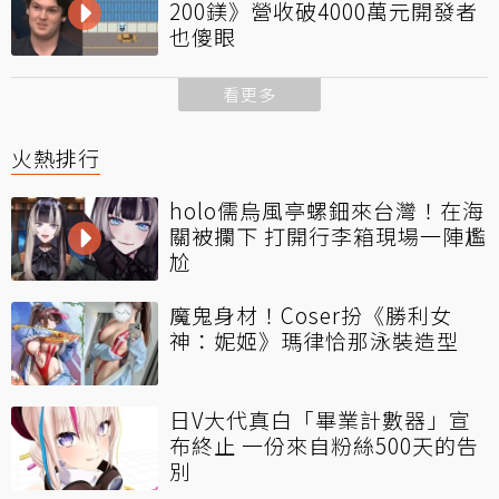
200鎂》營收破4000萬元開發者
也傻眼
看更多
火熱排行
holo儒烏風亭螺鈿來台灣！在海
關被攔下 打開行李箱現場一陣尷
尬
魔鬼身材！Coser扮《勝利女
神：妮姬》瑪律恰那泳裝造型
日V大代真白「畢業計數器」宣
布終止 一份來自粉絲500天的告
別