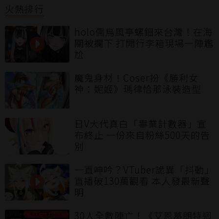
火熱排行
holo儒烏風亭螺鈿來台灣！在海
關被攔下 打開行李箱現場一陣尷
尬
魔鬼身材！Coser扮《勝利女
神：妮姬》瑪律恰那泳裝造型
日V大代真白「畢業計數器」宣
布終止 一份來自粉絲500天的告
別
一直呻吟？VTuber詭異「抖動」
直播破130萬觀看 本人發最新聲
明
30人全數陣亡！《艾恩葛朗特迴