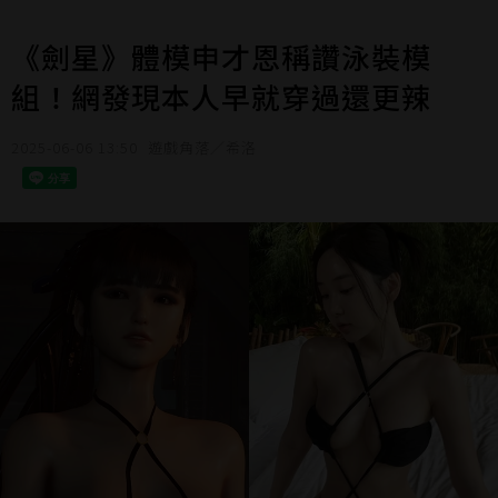
《劍星》體模申才恩稱讚泳裝模
組！網發現本人早就穿過還更辣
2025-06-06 13:50
遊戲角落／希洛