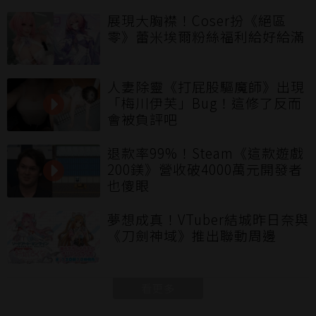
展現大胸襟！Coser扮《絕區
零》蕾米埃爾粉絲福利給好給滿
人妻除靈《打屁股驅魔師》出現
「梅川伊芙」Bug！這修了反而
會被負評吧
退款率99%！Steam《這款遊戲
200鎂》營收破4000萬元開發者
也傻眼
夢想成真！VTuber結城昨日奈與
《刀劍神域》推出聯動周邊
看更多