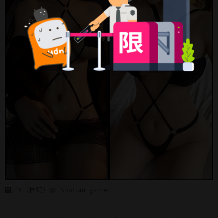
圖／X（推特）@_Spartan_gamer