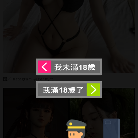
圖／Instagram @zennyrt