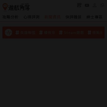
攻略分析
心得評測
新聞資訊
快評雜談
紳士專區
英雄聯盟
橘攸奈
Steam遊戲
吸點迷