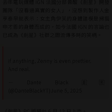
去年電玩媒體 IGN 法國分部曾酸《劍星》開發
團隊「沒看過真實的女人」，沒想到製作人金
亨泰早就表示：女主角伊芙的身體建模是掃描
申才恩的身體而成的，如今法國 IGN 的言論也
已成為《劍星》社群之間流傳多時的笑柄。
If anything, Zenny is even prettier.
And real.
— Dante Black 🇧🇷
(@DanteBlackYT)
June 5, 2025
《劍星》PC 版預計 6 月 12 日上市。