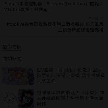
Elgato串流控制器「Stream Deck Neo」開箱：
VTuber直播手殘救星！
下一篇
→
hololive森美聲聯名櫻花利口酒換新裝 花鳥風月
主題全新酒標優雅亮相
猜你喜歡
同類好文
日V團體「深淵組」解散！因財
務惡化無法穩定營運 同步揭成員
未來去向
神隱兩年終於復活！《冰菓》同
人神繪師回歸 P站重新上傳大量
創作