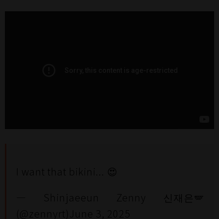
I want that bikini... 😍
— Shinjaeeun Zenny 신재은🪽
(@zennyrt)
June 3, 2025