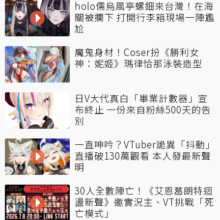
holo儒烏風亭螺鈿來台灣！在海
關被攔下 打開行李箱現場一陣尷
尬
魔鬼身材！Coser扮《勝利女
神：妮姬》瑪律恰那泳裝造型
日V大代真白「畢業計數器」宣
布終止 一份來自粉絲500天的告
別
一直呻吟？VTuber詭異「抖動」
直播破130萬觀看 本人發最新聲
明
30人全數陣亡！《艾恩葛朗特迴
盪新聲》邀實況主、VT挑戰「死
亡模式」