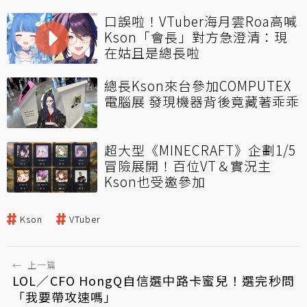
口誤啦！VTuber海月雲Roa高喊
Kson「會長」對方急澄清：現
在姑且是總長啦
總長Kson來台參加COMPUTEX
電腦展 發現機器背後竟藏著乖乖
超大型《MINECRAFT》企劃1/5
冒險展開！百位VT＆實況主
Kson也受邀參加
Kson
VTuber
←
上一篇
LOL／CFO HongQ自信選中路卡蜜兒！選完秒問
「我要帶攻速嗎」