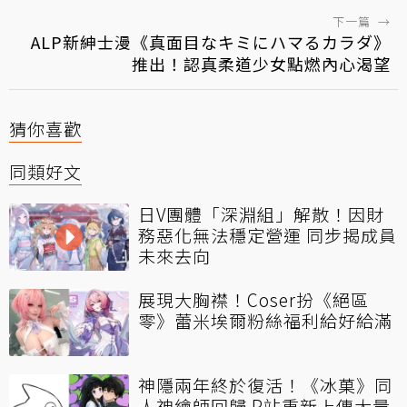
下一篇
→
ALP新紳士漫《真面目なキミにハマるカラダ》
推出！認真柔道少女點燃內心渴望
猜你喜歡
同類好文
日V團體「深淵組」解散！因財
務惡化無法穩定營運 同步揭成員
未來去向
展現大胸襟！Coser扮《絕區
零》蕾米埃爾粉絲福利給好給滿
神隱兩年終於復活！《冰菓》同
人神繪師回歸 P站重新上傳大量