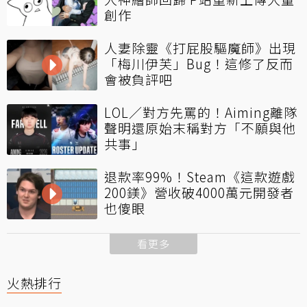
創作
人妻除靈《打屁股驅魔師》出現
「梅川伊芙」Bug！這修了反而
會被負評吧
LOL／對方先罵的！Aiming離隊
聲明還原始末稱對方「不願與他
共事」
退款率99%！Steam《這款遊戲
200鎂》營收破4000萬元開發者
也傻眼
看更多
火熱排行