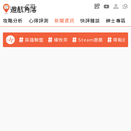
攻略分析
心得評測
新聞資訊
快評雜談
紳士專區
英雄聯盟
橘攸奈
Steam遊戲
吸點迷