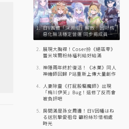
日V團體「深淵組」解散！因財務
惡化無法穩定營運 同步揭成員未
來去向
展現大胸襟！Coser扮《絕區零》
蕾米埃爾粉絲福利給好給滿
神隱兩年終於復活！《冰菓》同人
神繪師回歸 P站重新上傳大量創作
人妻除靈《打屁股驅魔師》出現
「梅川伊芙」Bug！這修了反而會
被負評吧
房間滿是孫女周邊！日V因幡はね
る送別摯愛祖母 籲粉絲珍惜相處
時光