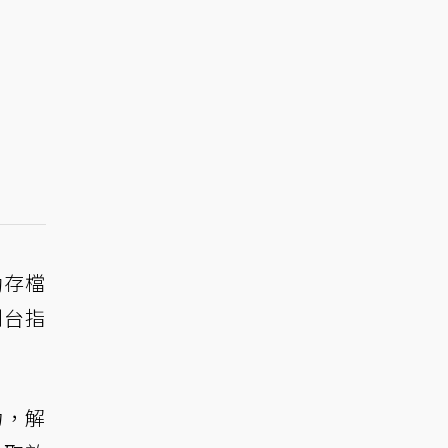
動存檔
制台指
力，解