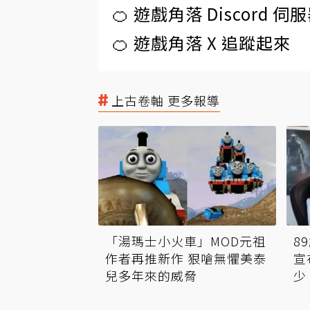
🍊 遊戲角落 Discord 
🍊 遊戲角落 X 追蹤起來
上古卷軸 更多報導
「湯瑪士小火車」MOD元祖
8
作者再推新作 狠嗆無懼美泰
宣
兒多年來的威脅
少