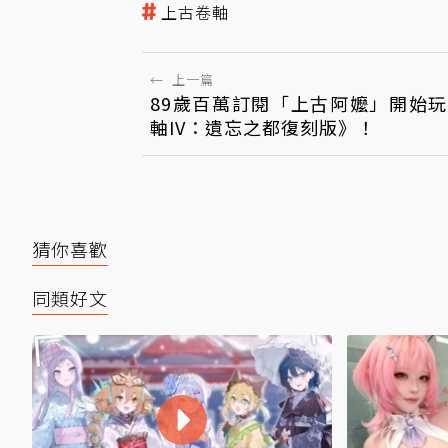
上古卷軸
←
上一篇
89歲百萬訂閱「上古阿嬤」開始
軸IV：遺忘之都復刻版》！
猜你喜歡
同類好文