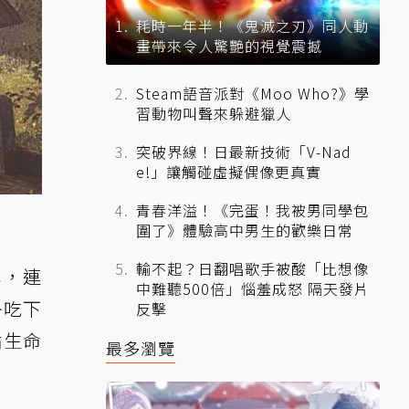
耗時一年半！《鬼滅之刃》同人動
畫帶來令人驚艷的視覺震撼
Steam語音派對《Moo Who?》學
習動物叫聲來躲避獵人
突破界線！日最新技術「V-Nad
e!」讓觸碰虛擬偶像更真實
青春洋溢！《完蛋！我被男同學包
圍了》體驗高中男生的歡樂日常
輸不起？日翻唱歌手被酸「比想像
稱，連
中難聽500倍」惱羞成怒 隔天發片
意外吃下
反擊
點生命
最多瀏覽