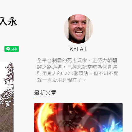
陷入永
KYLAT
全平台制霸的死忠玩家，正努力朝翻
譯之路邁進，已經忘記當時為何會選
則用鬼店的Jack當頭貼，但不知不覺
就一直沿用到現在了。
最新文章