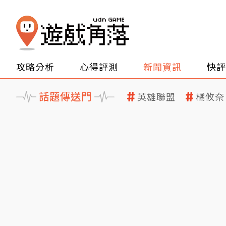
攻略分析
心得評測
新聞資訊
快評
話題傳送門
英雄聯盟
橘攸奈