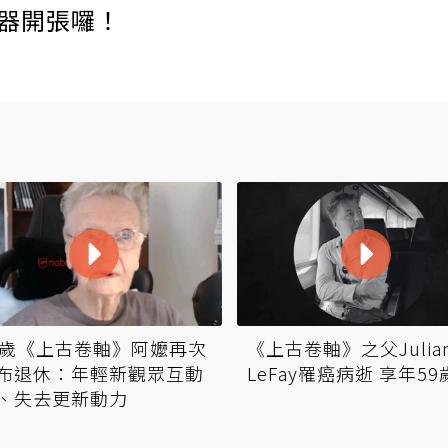
伺服器開張囉！
《上古卷軸》之父Julia
9歲《上古卷軸》阿嬤再次
LeFay罹癌病逝 享年59
布退休：年輕新觀眾互動
、失去更新動力