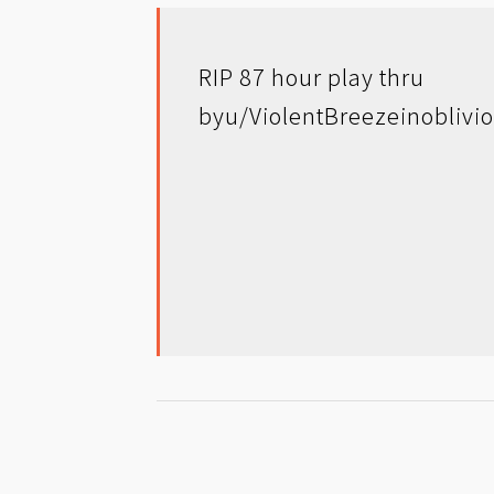
RIP 87 hour play thru
by
u/ViolentBreeze
in
oblivi