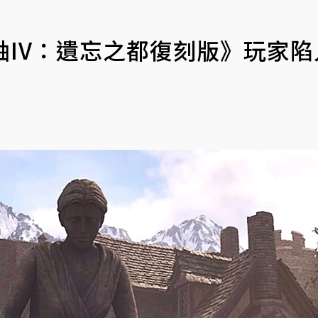
卷軸IV：遺忘之都復刻版》玩家