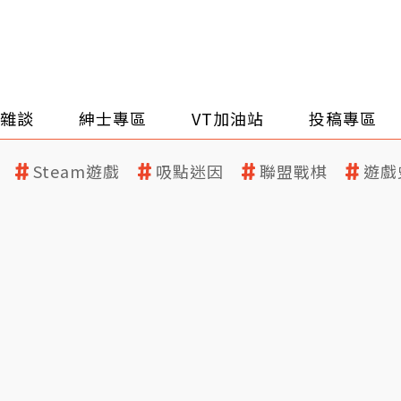
雜談
紳士專區
VT加油站
投稿專區
Steam遊戲
吸點迷因
聯盟戰棋
遊戲