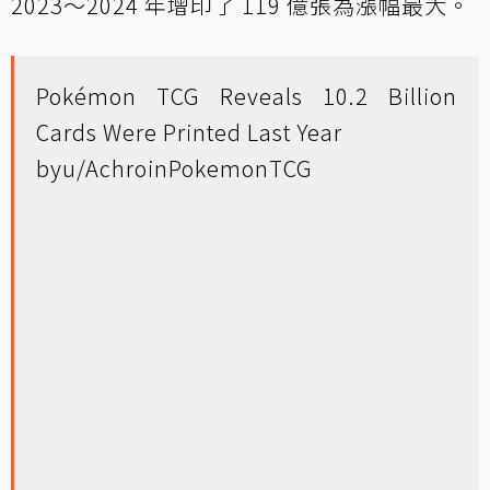
2023～2024 年增印了 119 億張為漲幅最大。
Pokémon TCG Reveals 10.2 Billion
Cards Were Printed Last Year
by
u/Achro
in
PokemonTCG