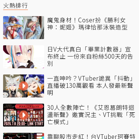
火熱排行
魔鬼身材！Coser扮《勝利女
神：妮姬》瑪律恰那泳裝造型
日V大代真白「畢業計數器」宣
布終止 一份來自粉絲500天的告
別
一直呻吟？VTuber詭異「抖動」
直播破130萬觀看 本人發最新聲
明
30人全數陣亡！《艾恩葛朗特迴
盪新聲》邀實況主、VT挑戰「死
亡模式」
靠聊股市走紅！台VTuber珂賽特