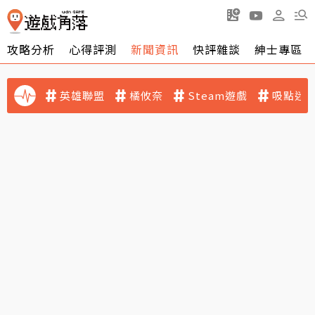
攻略分析
心得評測
新聞資訊
快評雜談
紳士專區
英雄聯盟
橘攸奈
Steam遊戲
吸點迷