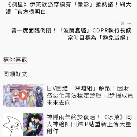
《劍星》伊芙歐派穿模有「暈影」掀熱議！網大
讚「官方很明白」
下一篇
→
曾一度面臨倒閉！「波蘭蠢驢」CDPR執行長談
當時目標為「避免滅絕」
猜你喜歡
同類好文
日V團體「深淵組」解散！因財
務惡化無法穩定營運 同步揭成員
未來去向
神隱兩年終於復活！《冰菓》同
人神繪師回歸 P站重新上傳大量
創作