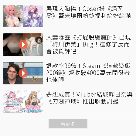
展現大胸襟！Coser扮《絕區
零》蕾米埃爾粉絲福利給好給滿
人妻除靈《打屁股驅魔師》出現
「梅川伊芙」Bug！這修了反而
會被負評吧
退款率99%！Steam《這款遊戲
200鎂》營收破4000萬元開發者
也傻眼
夢想成真！VTuber結城昨日奈與
《刀劍神域》推出聯動周邊
看更多