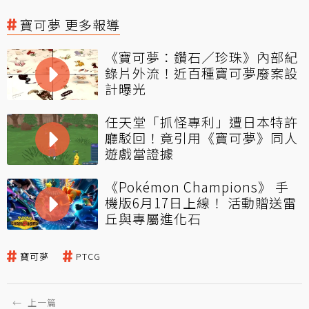
寶可夢 更多報導
《寶可夢：鑽石／珍珠》內部紀
錄片外流！近百種寶可夢廢案設
計曝光
任天堂「抓怪專利」遭日本特許
廳駁回！竟引用《寶可夢》同人
遊戲當證據
《Pokémon Champions》 手
機版6月17日上線！ 活動贈送雷
丘與專屬進化石
寶可夢
PTCG
←
上一篇