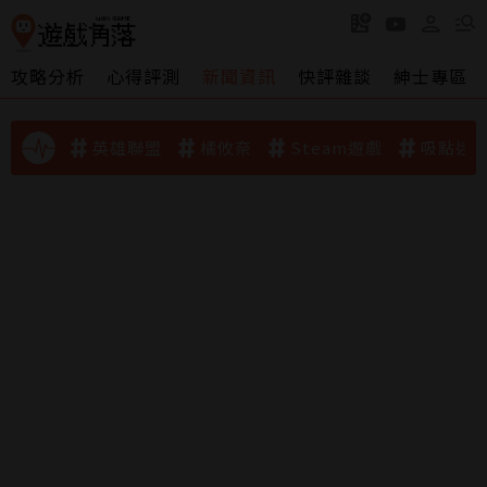
攻略分析
心得評測
新聞資訊
快評雜談
紳士專區
英雄聯盟
橘攸奈
Steam遊戲
吸點迷