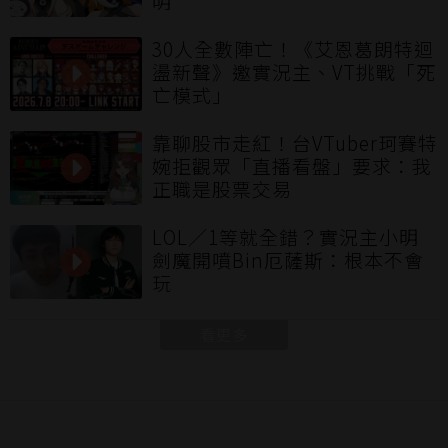
明
30人全數陣亡！《艾恩葛朗特迴
盪新聲》邀實況主、VT挑戰「死
亡模式」
靠聊股市走紅！台VTuber珂賽特
婉拒觀眾「直播看盤」要求：我
正職是股票交易
LOL／1等就全錯？實況主小明
劍魔開噴Bin厄薩斯：根本不會
玩
看更多