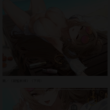
圖／《碧藍航線》（下同）