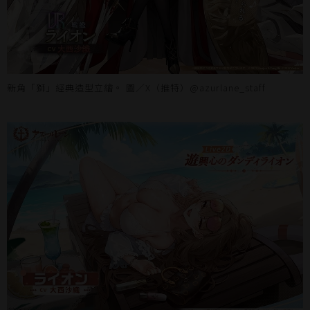
新角「獅」經典造型立繪。 圖／X（推特）@azurlane_staff