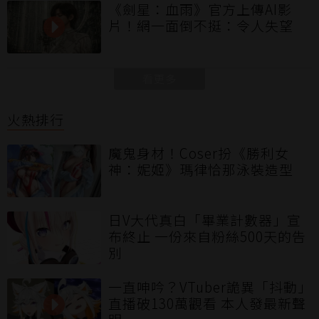
《劍星：血雨》官方上傳AI影
片！網一面倒不挺：令人失望
看更多
火熱排行
魔鬼身材！Coser扮《勝利女
神：妮姬》瑪律恰那泳裝造型
日V大代真白「畢業計數器」宣
布終止 一份來自粉絲500天的告
別
一直呻吟？VTuber詭異「抖動」
直播破130萬觀看 本人發最新聲