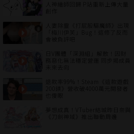
人神繪師回歸 P站重新上傳大量
創作
人妻除靈《打屁股驅魔師》出現
「梅川伊芙」Bug！這修了反而
會被負評吧
日V團體「深淵組」解散！因財
務惡化無法穩定營運 同步揭成員
未來去向
退款率99%！Steam《這款遊戲
200鎂》營收破4000萬元開發者
也傻眼
夢想成真！VTuber結城昨日奈與
《刀劍神域》推出聯動周邊