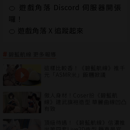
🍊 遊戲角落 Discord 伺服器開張
囉！
🍊 遊戲角落 X 追蹤起來
碧藍航線 更多報導
這樣比較香！《碧藍航線》推千
元「ASMR米」飯糰掀議
傲人身材！Coser扮《碧藍航
線》建武旗袍造型 華麗曲線凹凸
有致
頂級待遇！《碧藍航線》信濃推
出第四套Live2D造型 簡直是官