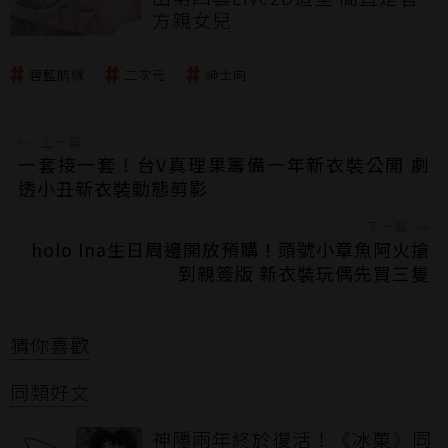
方親女兒
碧藍航線
二次元
紳士向
←
上一篇
一套接一套！台V真理果籌備一年新衣裝公開 劇
透小丑新衣裝動態剪影
下一篇
→
holo Ina生日周邊開放預購！頭號小章魚阿火搶
到親簽版 新衣裝玩偶先買三隻
猜你喜歡
同類好文
神隱兩年終於復活！《冰菓》同