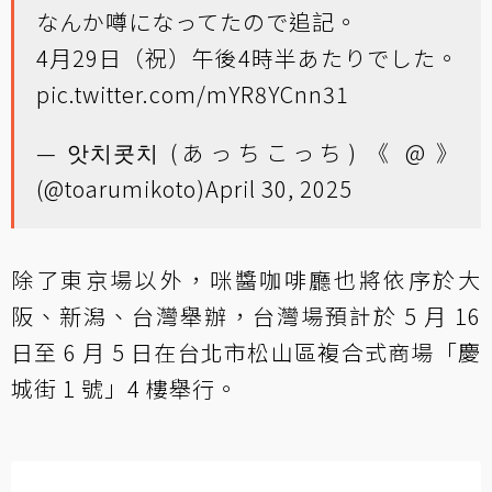
なんか噂になってたので追記。
4月29日（祝）午後4時半あたりでした。
pic.twitter.com/mYR8YCnn31
— 앗치콧치 (あっちこっち) 《 @ 》
(@toarumikoto)
April 30, 2025
除了東京場以外，咪醬咖啡廳也將依序於大
阪、新潟、台灣舉辦，台灣場預計於 5 月 16
日至 6 月 5 日在台北市松山區複合式商場「慶
城街 1 號」4 樓舉行。