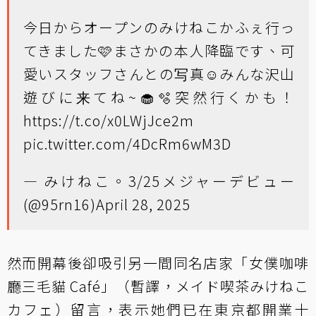
今日からオープンのみけねこかふぇ行っ
てきました🩷まさかの本人降臨です、可
愛いスタッフさんとの写真☺️みんな沢山
遊びに来てね~🧁🫧突然行くかも！
https://t.co/x0LWjJce2m
pic.twitter.com/4DcRm6wM3D
— みけねこ。3/25メジャーデビュー
(@95rn16)
April 28, 2025
然而開幕後卻吸引另一間同名店家「女僕咖啡
廳三毛貓 Café」（暫譯，メイド喫茶みけねこ
カフェ）留言，表示她們已在東京都開業十