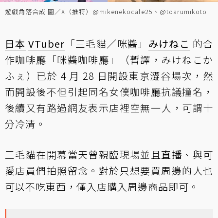
遊戲角落合成 圖／X（推特）@mikenekocafe25、@toarumikoto
日本
VTuber
「三毛貓／咪醬」
みけねこ
的合
作咖啡廳「咪醬咖啡廳」（暫譯，みけねこか
ふぇ）已於 4 月 28 日開設東京澀谷場次，然
而開設後不但引起同名女僕咖啡廳抗議撞名，
後續又有路過網友表示店裡空無一人，可謂十
分冷清。
三毛貓在開幕當天曾親臨現場並且
直播
、與可
愛店員們拍照留念。對於只想要買周邊的人也
可以不吃東西，僅入店購入周邊商品即可。