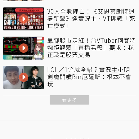
30人全數陣亡！《艾恩葛朗特迴
盪新聲》邀實況主、VT挑戰「死
亡模式」
靠聊股市走紅！台VTuber珂賽特
婉拒觀眾「直播看盤」要求：我
正職是股票交易
LOL／1等就全錯？實況主小明
劍魔開噴Bin厄薩斯：根本不會
玩
看更多