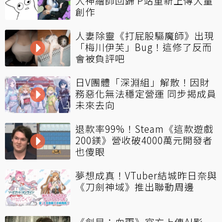
人神繪師回歸 P站重新上傳大量
創作
人妻除靈《打屁股驅魔師》出現
「梅川伊芙」Bug！這修了反而
會被負評吧
日V團體「深淵組」解散！因財
務惡化無法穩定營運 同步揭成員
未來去向
退款率99%！Steam《這款遊戲
200鎂》營收破4000萬元開發者
也傻眼
夢想成真！VTuber結城昨日奈與
《刀劍神域》推出聯動周邊
《劍星：血雨》官方上傳AI影