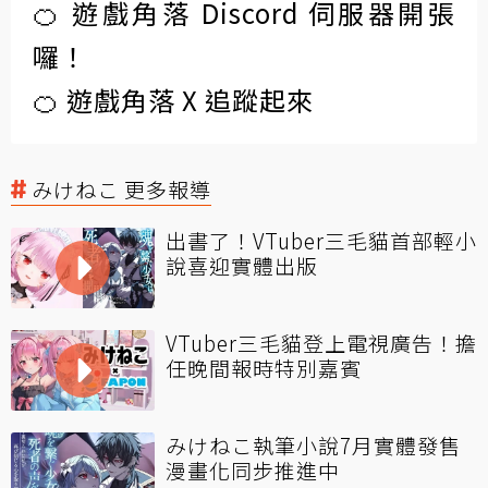
🍊 遊戲角落 Discord 伺服器開張
囉！
🍊 遊戲角落 X 追蹤起來
みけねこ 更多報導
出書了！VTuber三毛貓首部輕小
說喜迎實體出版
VTuber三毛貓登上電視廣告！擔
任晚間報時特別嘉賓
みけねこ執筆小說7月實體發售
漫畫化同步推進中