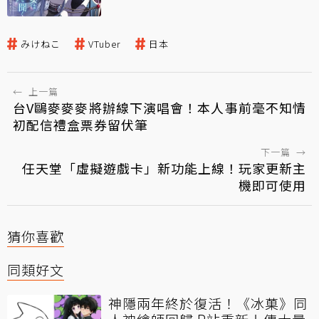
みけねこ
VTuber
日本
←
上一篇
台V鷗麥麥麥將辦線下演唱會！本人事前毫不知情
初配信禮盒票券留伏筆
下一篇
→
任天堂「虛擬遊戲卡」新功能上線！玩家更新主
機即可使用
猜你喜歡
同類好文
神隱兩年終於復活！《冰菓》同