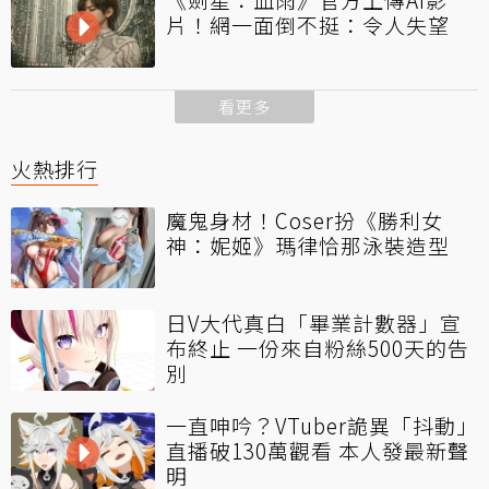
片！網一面倒不挺：令人失望
看更多
火熱排行
魔鬼身材！Coser扮《勝利女
神：妮姬》瑪律恰那泳裝造型
日V大代真白「畢業計數器」宣
布終止 一份來自粉絲500天的告
別
一直呻吟？VTuber詭異「抖動」
直播破130萬觀看 本人發最新聲
明