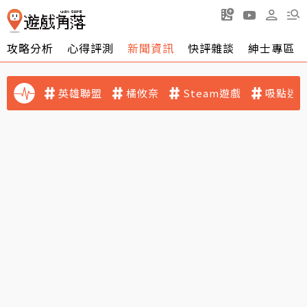
攻略分析
心得評測
新聞資訊
快評雜談
紳士專區
英雄聯盟
橘攸奈
Steam遊戲
吸點迷