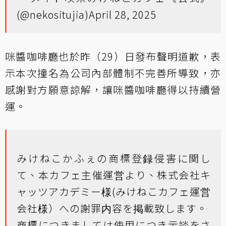
(@nekositujia)
April 28, 2025
咪醬咖啡廳也於昨（29）日發布聲明道歉，表
示本次撞名為公司內部體制不完善所導致，亦
感謝對方願意諒解，讓咪醬咖啡廳得以持續營
運。
みけねこかふぇの商標登録侵害に関し
て、本カフェ主催運営より、株式会社キ
ャッツアカデミー様(みけねこカフェ運営
会社様）への謝罪内容を掲載致します。
商標につきましては使用につき示談をさ