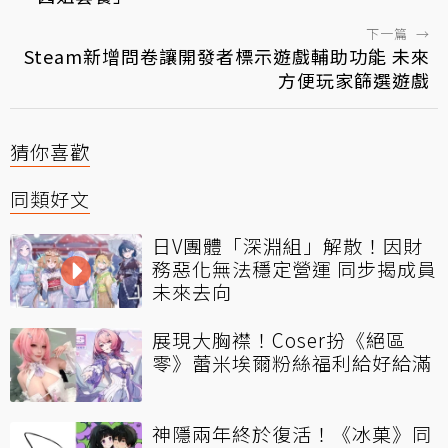
下一篇
→
Steam新增問卷讓開發者標示遊戲輔助功能 未來
方便玩家篩選遊戲
猜你喜歡
同類好文
日V團體「深淵組」解散！因財
務惡化無法穩定營運 同步揭成員
未來去向
展現大胸襟！Coser扮《絕區
零》蕾米埃爾粉絲福利給好給滿
神隱兩年終於復活！《冰菓》同