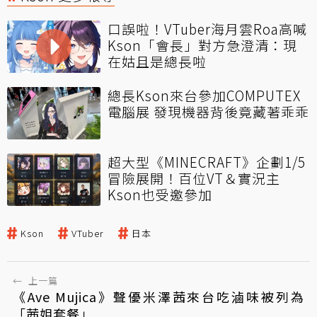
口誤啦！VTuber海月雲Roa高喊
Kson「會長」對方急澄清：現
在姑且是總長啦
總長Kson來台參加COMPUTEX
電腦展 發現機器背後竟藏著乖乖
超大型《MINECRAFT》企劃1/5
冒險展開！百位VT＆實況主
Kson也受邀參加
Kson
VTuber
日本
←
上一篇
《Ave Mujica》聲優米澤茜來台吃滷味被列為
「茜姐套餐」