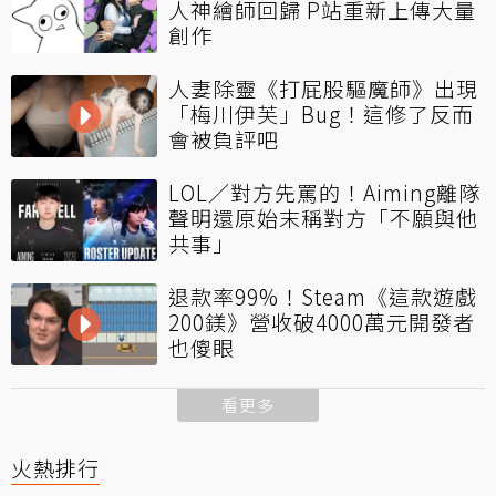
人神繪師回歸 P站重新上傳大量
創作
人妻除靈《打屁股驅魔師》出現
「梅川伊芙」Bug！這修了反而
會被負評吧
LOL／對方先罵的！Aiming離隊
聲明還原始末稱對方「不願與他
共事」
退款率99%！Steam《這款遊戲
200鎂》營收破4000萬元開發者
也傻眼
看更多
火熱排行