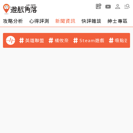
攻略分析
心得評測
新聞資訊
快評雜談
紳士專區
英雄聯盟
橘攸奈
Steam遊戲
吸點迷