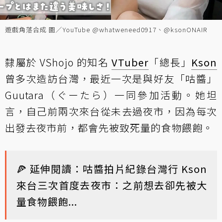
遊戲角落合成 圖／YouTube @whatweneed0917、@ksonONAIR
隸屬於 VShojo 的知名
VTuber
「總長」
Kson
曾多次造訪台灣，最近一次是與好友「咕醬」
Guutara（ぐーたら）一同參加活動。她坦
言，自己前兩次來台從未去過夜市，因為每次
出發去夜市前，都會先被致死量的食物餵飽。
🍕 延伸閱讀：
咕醬拍片紀錄台灣行 Kson
來台三次首度去夜市：之前想去卻先被大
量食物餵飽...