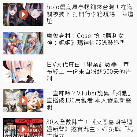
holo儒烏風亭螺鈿來台灣！在海
關被攔下 打開行李箱現場一陣尷
尬
魔鬼身材！Coser扮《勝利女
神：妮姬》瑪律恰那泳裝造型
日V大代真白「畢業計數器」宣
布終止 一份來自粉絲500天的告
別
一直呻吟？VTuber詭異「抖動」
直播破130萬觀看 本人發最新聲
明
30人全數陣亡！《艾恩葛朗特迴
盪新聲》邀實況主、VT挑戰「死
亡模式」