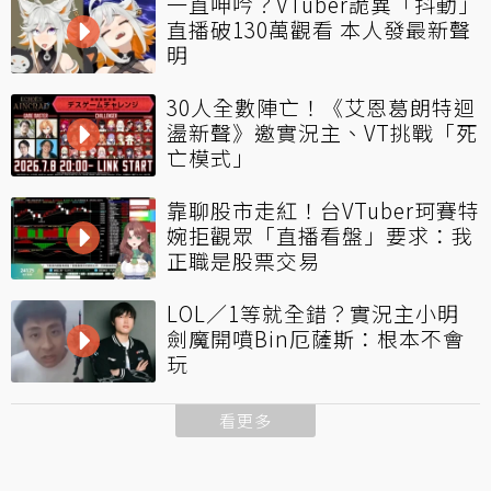
一直呻吟？VTuber詭異「抖動」
直播破130萬觀看 本人發最新聲
明
30人全數陣亡！《艾恩葛朗特迴
盪新聲》邀實況主、VT挑戰「死
亡模式」
靠聊股市走紅！台VTuber珂賽特
婉拒觀眾「直播看盤」要求：我
正職是股票交易
LOL／1等就全錯？實況主小明
劍魔開噴Bin厄薩斯：根本不會
玩
看更多