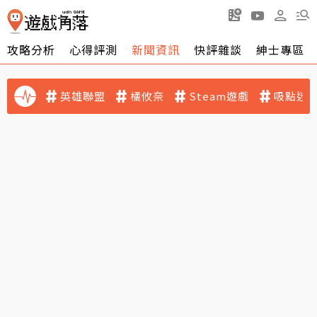
攻略分析
心得評測
新聞資訊
快評雜談
紳士專區
英雄聯盟
橘攸奈
Steam遊戲
吸點迷