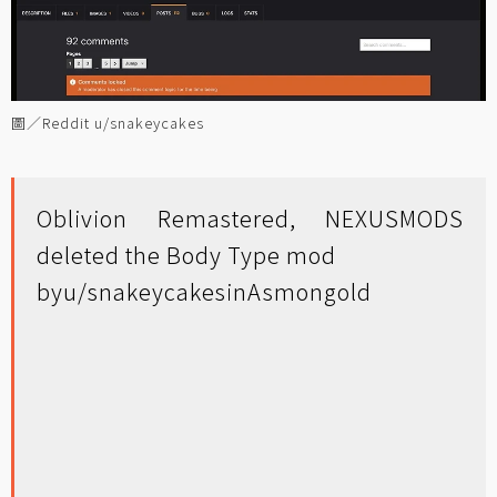
圖／Reddit u/snakeycakes
Oblivion Remastered, NEXUSMODS
deleted the Body Type mod
by
u/snakeycakes
in
Asmongold