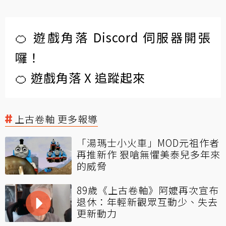
🍊 遊戲角落 Discord 伺服器開張
囉！
🍊 遊戲角落 X 追蹤起來
上古卷軸 更多報導
「湯瑪士小火車」MOD元祖作者
再推新作 狠嗆無懼美泰兒多年來
的威脅
89歲《上古卷軸》阿嬤再次宣布
退休：年輕新觀眾互動少、失去
更新動力