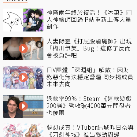
神隱兩年終於復活！《冰菓》同
人神繪師回歸 P站重新上傳大量
創作
人妻除靈《打屁股驅魔師》出現
「梅川伊芙」Bug！這修了反而
會被負評吧
日V團體「深淵組」解散！因財
務惡化無法穩定營運 同步揭成員
未來去向
退款率99%！Steam《這款遊戲
200鎂》營收破4000萬元開發者
也傻眼
夢想成真！VTuber結城昨日奈與
《刀劍神域》推出聯動周邊