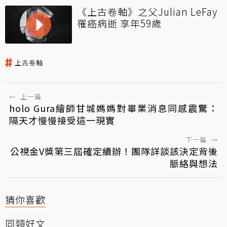
《上古卷軸》之父Julian LeFay
罹癌病逝 享年59歲
上古卷軸
←
上一篇
holo Gura繪師甘城媽媽對畢業消息同感震驚：
隔天才慢慢接受這一現實
下一篇
→
公視金V獎第三屆確定續辦！團隊詳談該決定背後
脈絡與想法
猜你喜歡
同類好文