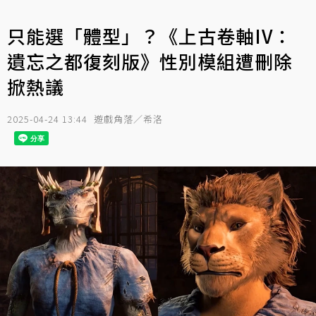
只能選「體型」？《上古卷軸IV：
遺忘之都復刻版》性別模組遭刪除
掀熱議
2025-04-24 13:44
遊戲角落／希洛