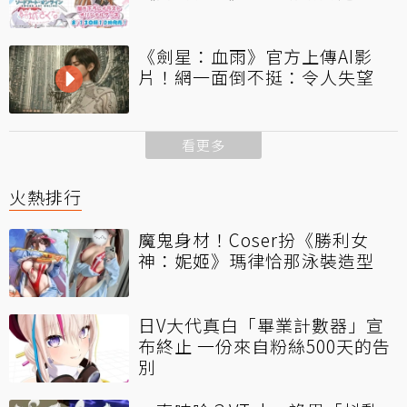
《劍星：血雨》官方上傳AI影
片！網一面倒不挺：令人失望
看更多
火熱排行
魔鬼身材！Coser扮《勝利女
神：妮姬》瑪律恰那泳裝造型
日V大代真白「畢業計數器」宣
布終止 一份來自粉絲500天的告
別