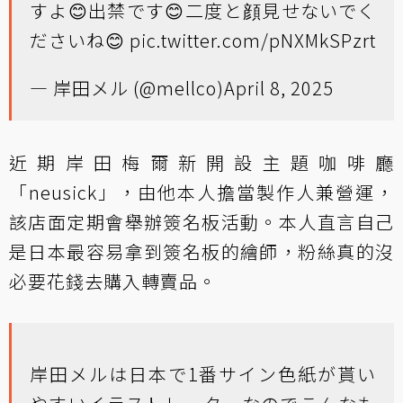
すよ😊出禁です😊二度と顔見せないでく
ださいね😊
pic.twitter.com/pNXMkSPzrt
— 岸田メル (@mellco)
April 8, 2025
近期岸田梅爾新開設主題咖啡廳
「neusick」，由他本人擔當製作人兼營運，
該店面定期會舉辦簽名板活動。本人直言自己
是日本最容易拿到簽名板的繪師，粉絲真的沒
必要花錢去購入轉賣品。
岸田メルは日本で1番サイン色紙が貰い