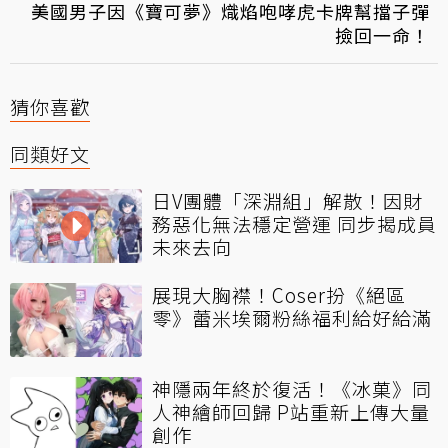
美國男子因《寶可夢》熾焰咆哮虎卡牌幫擋子彈
撿回一命！
猜你喜歡
同類好文
日V團體「深淵組」解散！因財
務惡化無法穩定營運 同步揭成員
未來去向
展現大胸襟！Coser扮《絕區
零》蕾米埃爾粉絲福利給好給滿
神隱兩年終於復活！《冰菓》同
人神繪師回歸 P站重新上傳大量
創作