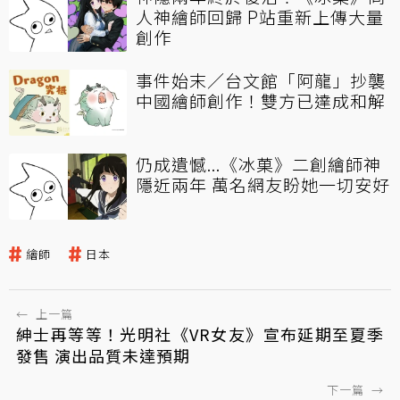
人神繪師回歸 P站重新上傳大量
創作
事件始末／台文館「阿龍」抄襲
中國繪師創作！雙方已達成和解
仍成遺憾...《冰菓》二創繪師神
隱近兩年 萬名網友盼她一切安好
繪師
日本
←
上一篇
紳士再等等！光明社《VR女友》宣布延期至夏季
發售 演出品質未達預期
下一篇
→