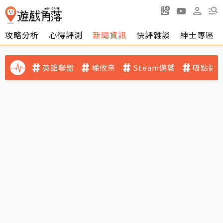
攻略分析
心得評測
新聞資訊
快評雜談
紳士專區
英雄聯盟
橘攸奈
Steam遊戲
吸點迷