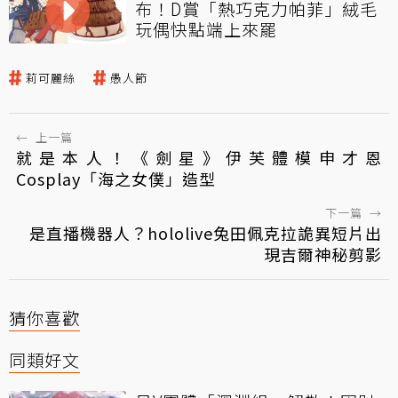
布！D賞「熱巧克力帕菲」絨毛
玩偶快點端上來罷
莉可麗絲
愚人節
←
上一篇
就是本人！《劍星》伊芙體模申才恩
Cosplay「海之女僕」造型
下一篇
→
是直播機器人？hololive兔田佩克拉詭異短片出
現吉爾神秘剪影
猜你喜歡
同類好文