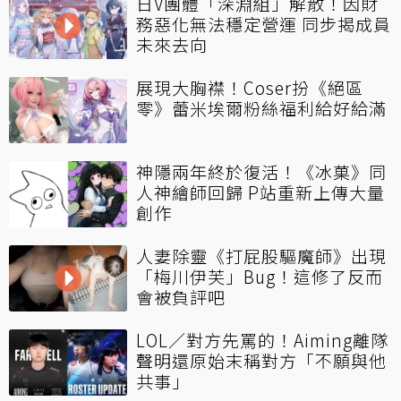
日V團體「深淵組」解散！因財
務惡化無法穩定營運 同步揭成員
未來去向
展現大胸襟！Coser扮《絕區
零》蕾米埃爾粉絲福利給好給滿
神隱兩年終於復活！《冰菓》同
人神繪師回歸 P站重新上傳大量
創作
人妻除靈《打屁股驅魔師》出現
「梅川伊芙」Bug！這修了反而
會被負評吧
LOL／對方先罵的！Aiming離隊
聲明還原始末稱對方「不願與他
共事」