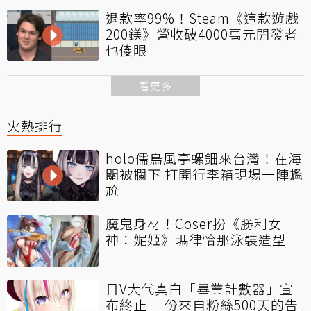
退款率99%！Steam《這款遊戲
200鎂》營收破4000萬元開發者
也傻眼
看更多
火熱排行
holo儒烏風亭螺鈿來台灣！在海
關被攔下 打開行李箱現場一陣尷
尬
魔鬼身材！Coser扮《勝利女
神：妮姬》瑪律恰那泳裝造型
日V大代真白「畢業計數器」宣
布終止 一份來自粉絲500天的告