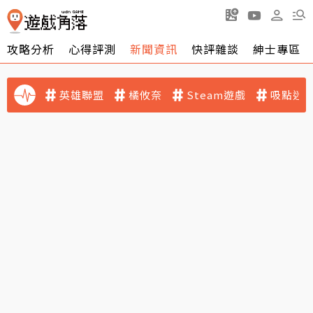
攻略分析
心得評測
新聞資訊
快評雜談
紳士專區
英雄聯盟
橘攸奈
Steam遊戲
吸點迷