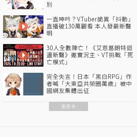
別
一直呻吟？VTuber詭異「抖動」
直播破130萬觀看 本人發最新聲
明
30人全數陣亡！《艾恩葛朗特迴
盪新聲》邀實況主、VT挑戰「死
亡模式」
完全失言！日本「黑白RPG」作
者喊「大東亞共榮圈萬歲」被中
國網友集體出征
看更多