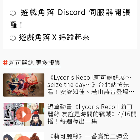
🍊 遊戲角落 Discord 伺服器開張
囉！
🍊 遊戲角落 X 追蹤起來
莉可麗絲 更多報導
《Lycoris Recoil莉可麗絲展～
seize the day～》台北站搶先
看！安濟知佳、若山詩音登場剪
綵！
短篇動畫《Lycoris Recoil 莉可
麗絲 友誼是時間的竊賊》4/16開
播！每週釋出一集
《莉可麗絲》一番賞第三彈公