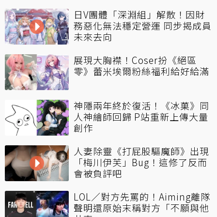
日V團體「深淵組」解散！因財
務惡化無法穩定營運 同步揭成員
未來去向
展現大胸襟！Coser扮《絕區
零》蕾米埃爾粉絲福利給好給滿
神隱兩年終於復活！《冰菓》同
人神繪師回歸 P站重新上傳大量
創作
人妻除靈《打屁股驅魔師》出現
「梅川伊芙」Bug！這修了反而
會被負評吧
LOL／對方先罵的！Aiming離隊
聲明還原始末稱對方「不願與他