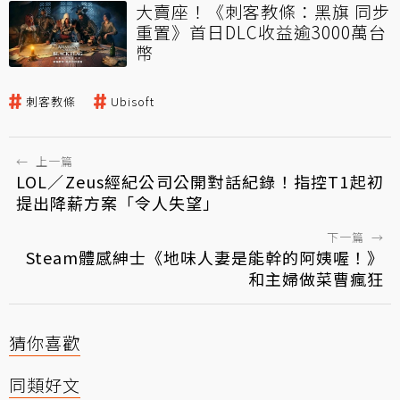
大賣座！《刺客教條：黑旗 同步
重置》首日DLC收益逾3000萬台
幣
刺客教條
Ubisoft
←
上一篇
LOL／Zeus經紀公司公開對話紀錄！指控T1起初
提出降薪方案「令人失望」
下一篇
→
Steam體感紳士《地味人妻是能幹的阿姨喔！》
和主婦做菜曹瘋狂
猜你喜歡
同類好文