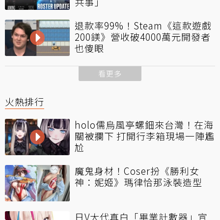
共事」
退款率99%！Steam《這款遊戲
200鎂》營收破4000萬元開發者
也傻眼
看更多
火熱排行
holo儒烏風亭螺鈿來台灣！在海
關被攔下 打開行李箱現場一陣尷
尬
魔鬼身材！Coser扮《勝利女
神：妮姬》瑪律恰那泳裝造型
日V大代真白「畢業計數器」宣