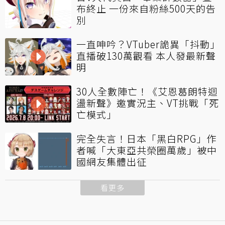
布終止 一份來自粉絲500天的告
別
一直呻吟？VTuber詭異「抖動」
直播破130萬觀看 本人發最新聲
明
30人全數陣亡！《艾恩葛朗特迴
盪新聲》邀實況主、VT挑戰「死
亡模式」
完全失言！日本「黑白RPG」作
者喊「大東亞共榮圈萬歲」被中
國網友集體出征
看更多