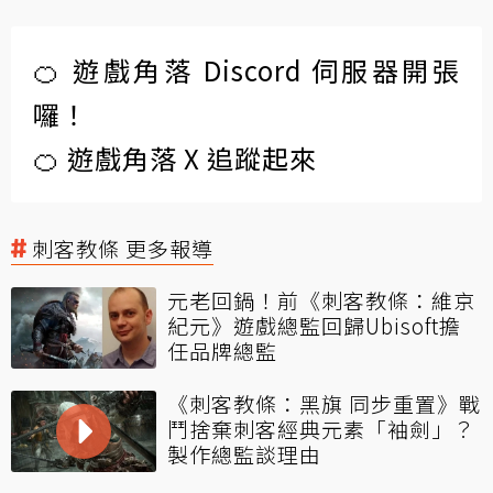
🍊 遊戲角落 Discord 伺服器開張
囉！
🍊 遊戲角落 X 追蹤起來
刺客教條 更多報導
元老回鍋！前《刺客教條：維京
紀元》遊戲總監回歸Ubisoft擔
任品牌總監
《刺客教條：黑旗 同步重置》戰
鬥捨棄刺客經典元素「袖劍」？
製作總監談理由