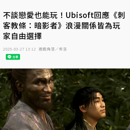
不談戀愛也能玩！Ubisoft回應《刺
客教條：暗影者》浪漫關係皆為玩
家自由選擇
2025-03-27 13:12
遊戲角落／希洛