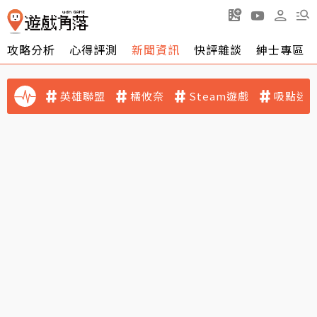
攻略分析
心得評測
新聞資訊
快評雜談
紳士專區
英雄聯盟
橘攸奈
Steam遊戲
吸點迷