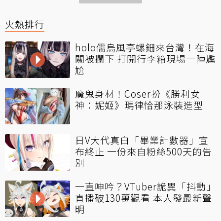
火熱排行
holo儒烏風亭螺鈿來台灣！在海
關被攔下 打開行李箱現場一陣尷
尬
魔鬼身材！Coser扮《勝利女
神：妮姬》瑪律恰那泳裝造型
日V大代真白「畢業計數器」宣
布終止 一份來自粉絲500天的告
別
一直呻吟？VTuber詭異「抖動」
直播破130萬觀看 本人發最新聲
明