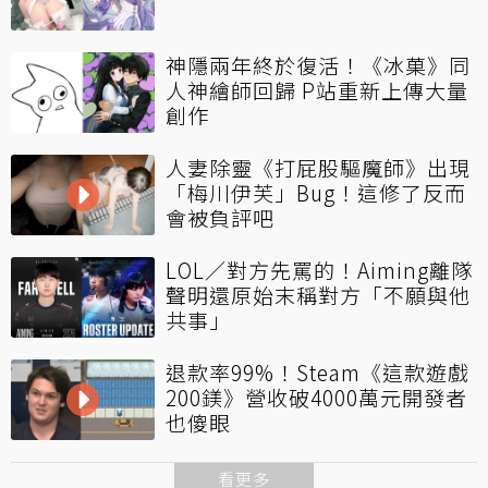
神隱兩年終於復活！《冰菓》同
人神繪師回歸 P站重新上傳大量
創作
人妻除靈《打屁股驅魔師》出現
「梅川伊芙」Bug！這修了反而
會被負評吧
LOL／對方先罵的！Aiming離隊
聲明還原始末稱對方「不願與他
共事」
退款率99%！Steam《這款遊戲
200鎂》營收破4000萬元開發者
也傻眼
看更多