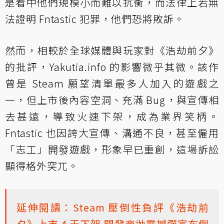
是看中他們規模小而難以抗衡，而法律上若無
法證明 Fntastic 犯罪，他們恐將敗訴。
然而，相較於全球媒體與玩家對《浩劫前夕》
的批評，Yakutia.info 的影響微乎其微。該作
曾是 Steam 願望清單最多人加入的遊戲之
一，但上市後內容空洞、充滿 Bug，與宣傳相
去甚遠，導致火速下架，成為業界笑柄。
Fntastic 也因誇大宣傳、溝通不良，甚至僱用
「志工」開發遊戲，形象早已重創，這場訴訟
顯得格外突兀。
延伸閱讀：Steam 壓倒性負評《浩劫前
夕》上市 4 天下架 開發商抛震撼彈宣布倒