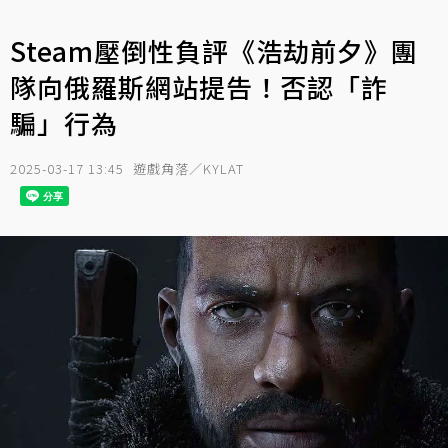
Steam壓倒性負評《浩劫前夕》團
隊向俄羅斯網站提告！否認「詐
騙」行為
2025-03-17 13:45
遊戲角落／KYLAT