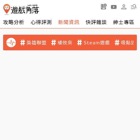
攻略分析
心得評測
新聞資訊
快評雜談
紳士專區
英雄聯盟
橘攸奈
Steam遊戲
吸點迷