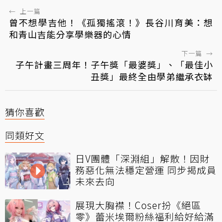
←
上一篇
曾不想學吉他！《孤獨搖滾！》長谷川育美：想
和青山吉能分享學樂器的心情
下一篇
→
子午計畫三周年！子午獎「最婆獎」、「最佳小
丑獎」最終全由學弟繼承衣缽
猜你喜歡
同類好文
日V團體「深淵組」解散！因財
務惡化無法穩定營運 同步揭成員
未來去向
展現大胸襟！Coser扮《絕區
零》蕾米埃爾粉絲福利給好給滿