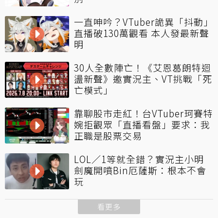
一直呻吟？VTuber詭異「抖動」
直播破130萬觀看 本人發最新聲
明
30人全數陣亡！《艾恩葛朗特迴
盪新聲》邀實況主、VT挑戰「死
亡模式」
靠聊股市走紅！台VTuber珂賽特
婉拒觀眾「直播看盤」要求：我
正職是股票交易
LOL／1等就全錯？實況主小明
劍魔開噴Bin厄薩斯：根本不會
玩
看更多