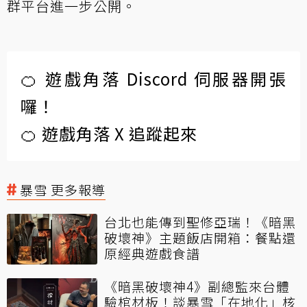
群平台進一步公開。
🍊 遊戲角落 Discord 伺服器開張
囉！
🍊 遊戲角落 X 追蹤起來
暴雪 更多報導
台北也能傳到聖修亞瑞！《暗黑
破壞神》主題飯店開箱：餐點還
原經典遊戲食譜
《暗黑破壞神4》副總監來台體
驗棺材板！談暴雪「在地化」核