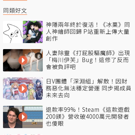
同類好文
神隱兩年終於復活！《冰菓》同
人神繪師回歸 P站重新上傳大量
創作
人妻除靈《打屁股驅魔師》出現
「梅川伊芙」Bug！這修了反而
會被負評吧
日V團體「深淵組」解散！因財
務惡化無法穩定營運 同步揭成員
未來去向
退款率99%！Steam《這款遊戲
200鎂》營收破4000萬元開發者
也傻眼