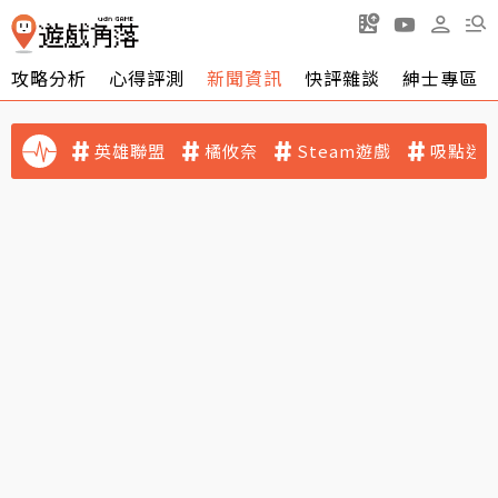
攻略分析
心得評測
新聞資訊
快評雜談
紳士專區
英雄聯盟
橘攸奈
Steam遊戲
吸點迷