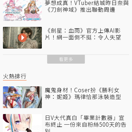
夢想成真！VTuber結城昨日奈與
《刀劍神域》推出聯動周邊
《劍星：血雨》官方上傳AI影
片！網一面倒不挺：令人失望
看更多
火熱排行
魔鬼身材！Coser扮《勝利女
神：妮姬》瑪律恰那泳裝造型
日V大代真白「畢業計數器」宣
布終止 一份來自粉絲500天的告
別