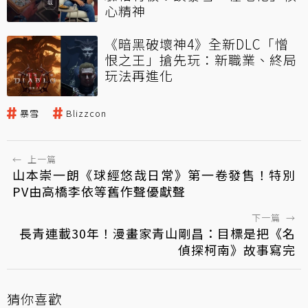
心精神
《暗黑破壞神4》全新DLC「憎
恨之王」搶先玩：新職業、終局
玩法再進化
暴雪
Blizzcon
←
上一篇
山本崇一朗《球經悠哉日常》第一卷發售！特別
PV由高橋李依等舊作聲優獻聲
下一篇
→
長青連載30年！漫畫家青山剛昌：目標是把《名
偵探柯南》故事寫完
猜你喜歡