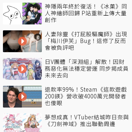
神隱兩年終於復活！《冰菓》同
人神繪師回歸 P站重新上傳大量
創作
人妻除靈《打屁股驅魔師》出現
「梅川伊芙」Bug！這修了反而
會被負評吧
日V團體「深淵組」解散！因財
務惡化無法穩定營運 同步揭成員
未來去向
退款率99%！Steam《這款遊戲
200鎂》營收破4000萬元開發者
也傻眼
夢想成真！VTuber結城昨日奈與
《刀劍神域》推出聯動周邊