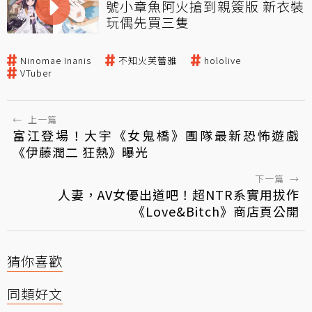
號小章魚阿火搶到親簽版 新衣裝
玩偶先買三隻
Ninomae Inanis
不知火芙蕾雅
hololive
VTuber
←
上一篇
富江登場！大宇《女鬼橋》團隊最新恐怖遊戲
《伊藤潤二 狂熱》曝光
下一篇
→
人妻，AV女優出道吧！超NTR系實用拔作
《Love&Bitch》商店頁公開
猜你喜歡
同類好文