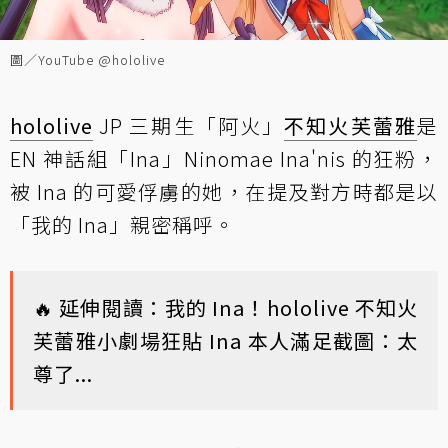
圖／YouTube @hololive
hololive
JP 三期生「阿火」
不知火芙蕾雅
是
EN 神話組「Ina」Ninomae Ina'nis 的狂粉，
被 Ina 的可愛俘虜的她，在提及對方時都是以
「我的 Ina」親密稱呼。
🔥 延伸閱讀：
我的 Ina！hololive 不知火
芙蕾雅小劇場狂貼 Ina 本人滿足截圖：太
尊了...