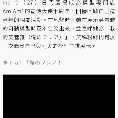
Ina 今（27）日問慶祝成為模型專門店
AmiAmi 的宣傳大使半周年，開播回顧自己這
半年的相關活動。在尾聲時，她在展示芙蕾雅
的可動模型時忍不住笑出來，並直呼她為「我
的芙蕾雅（俺のフレア）」，笑稱粉絲們可以
一次購買自己與阿火的模型並排展示。
🐙 Ina：「俺のフレア！」