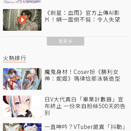
《劍星：血雨》官方上傳AI影
片！網一面倒不挺：令人失望
看更多
火熱排行
魔鬼身材！Coser扮《勝利女
神：妮姬》瑪律恰那泳裝造型
日V大代真白「畢業計數器」宣
布終止 一份來自粉絲500天的告
別
一直呻吟？VTuber詭異「抖動」