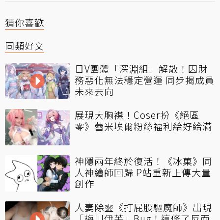
猜你喜歡
同類好文
日V團體「深淵組」解散！因財
務惡化無法穩定營運 同步揭成員
未來去向
展現大胸襟！Coser扮《絕區
零》蕾米埃爾粉絲福利給好給滿
神隱兩年終於復活！《冰菓》同
人神繪師回歸 P站重新上傳大量
創作
人妻除靈《打屁股驅魔師》出現
「梅川伊芙」Bug！這修了反而