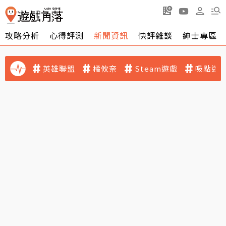
攻略分析
心得評測
新聞資訊
快評雜談
紳士專區
英雄聯盟
橘攸奈
Steam遊戲
吸點迷