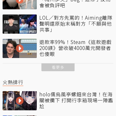
會被負評吧
LOL／對方先罵的！Aiming離隊
聲明還原始末稱對方「不願與他
共事」
退款率99%！Steam《這款遊戲
200鎂》營收破4000萬元開發者
也傻眼
看更多
火熱排行
holo儒烏風亭螺鈿來台灣！在海
關被攔下 打開行李箱現場一陣尷
尬