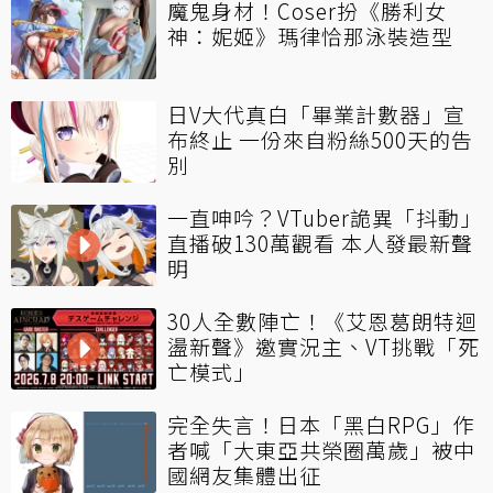
魔鬼身材！Coser扮《勝利女
神：妮姬》瑪律恰那泳裝造型
日V大代真白「畢業計數器」宣
布終止 一份來自粉絲500天的告
別
一直呻吟？VTuber詭異「抖動」
直播破130萬觀看 本人發最新聲
明
30人全數陣亡！《艾恩葛朗特迴
盪新聲》邀實況主、VT挑戰「死
亡模式」
完全失言！日本「黑白RPG」作
者喊「大東亞共榮圈萬歲」被中
國網友集體出征