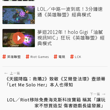
LOL／中路一波到底！3分鐘速
通《英雄聯盟》經典模式
夢迴2012年！holo Gigi「油膩
視訊MIC」狂玩《英雄聯盟》經
典模式
英雄聯盟
Riot Games
電競
LCK
←
上一篇
《天國降臨：救贖2》致敬《艾爾登法環》壺頭哥
「Let Me Solo Her」本人也得知
下一篇
→
LOL／Riot移除免費海克斯科技寶箱 稱其「讓玩
家不想買造型 傷害遊戲長遠發展」