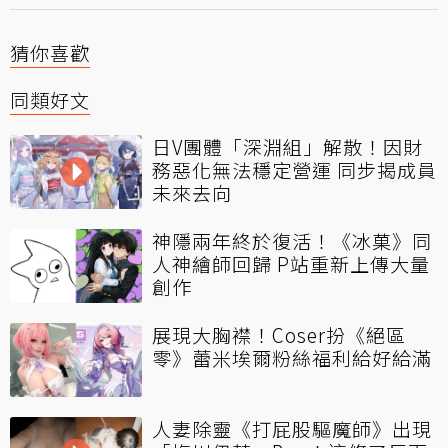
猜你喜歡
同類好文
日V團體「深淵組」解散！因財
務惡化無法穩定營運 同步揭成員
未來去向
神隱兩年終於復活！《冰菓》同
人神繪師回歸 P站重新上傳大量
創作
展現大胸襟！Coser扮《絕區
零》蕾米埃爾粉絲福利給好給滿
人妻除靈《打屁股驅魔師》出現