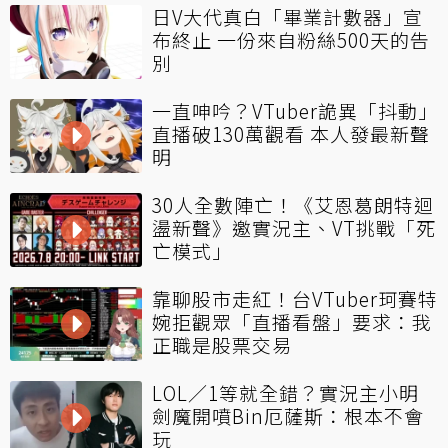
日V大代真白「畢業計數器」宣
布終止 一份來自粉絲500天的告
別
一直呻吟？VTuber詭異「抖動」
直播破130萬觀看 本人發最新聲
明
30人全數陣亡！《艾恩葛朗特迴
盪新聲》邀實況主、VT挑戰「死
亡模式」
靠聊股市走紅！台VTuber珂賽特
婉拒觀眾「直播看盤」要求：我
正職是股票交易
LOL／1等就全錯？實況主小明
劍魔開噴Bin厄薩斯：根本不會
玩