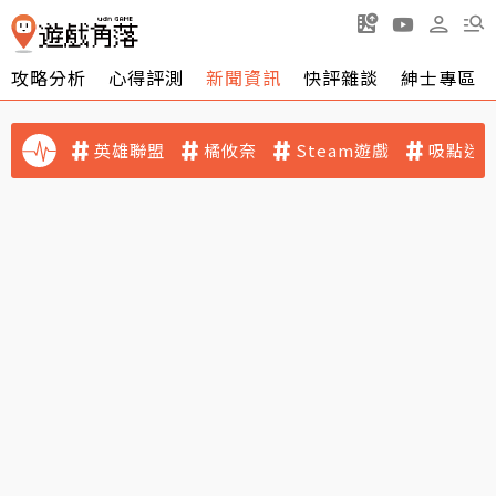
攻略分析
心得評測
新聞資訊
快評雜談
紳士專區
英雄聯盟
橘攸奈
Steam遊戲
吸點迷