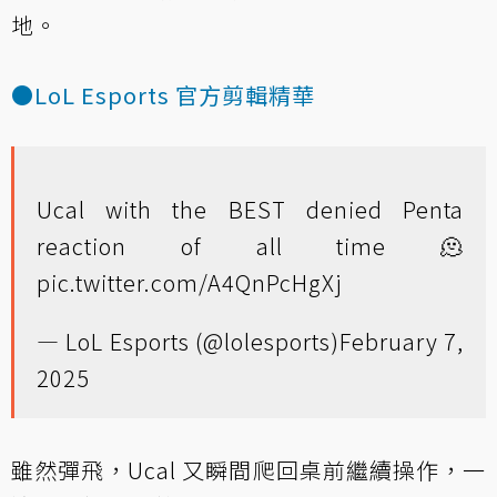
地。
●LoL Esports 官方剪輯精華
Ucal with the BEST denied Penta
reaction of all time 🫠
pic.twitter.com/A4QnPcHgXj
— LoL Esports (@lolesports)
February 7,
2025
雖然彈飛，Ucal 又瞬間爬回桌前繼續操作，一