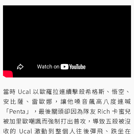
當時 Ucal 以歐羅拉連續擊殺希格斯、悟空、
安比薩、雷歐娜，讓他嗓音飆高八度連喊
「Penta」，最後關頭卻因為隊友 Rich 卡蜜兒
被加里歐嘲諷而強制打出普攻，導致五殺被沒
收的 Ucal 激動到整個人往後彈飛、跌坐在