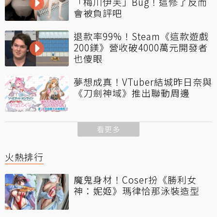
「梅川伊芙」Bug！這修了反而
會被負評吧
退款率99%！Steam《這款遊戲
200鎂》營收破4000萬元開發者
也傻眼
夢想成真！VTuber結城昨日奈與
《刀劍神域》推出聯動周邊
看更多
火熱排行
魔鬼身材！Coser扮《勝利女
神：妮姬》瑪律恰那泳裝造型